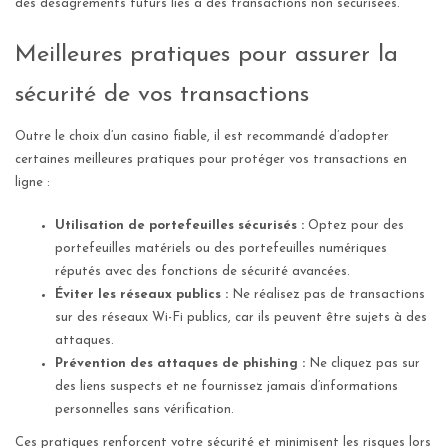
des désagréments futurs liés à des transactions non sécurisées.
Meilleures pratiques pour assurer la
sécurité de vos transactions
Outre le choix d’un casino fiable, il est recommandé d’adopter
certaines meilleures pratiques pour protéger vos transactions en
ligne :
Utilisation de portefeuilles sécurisés :
Optez pour des
portefeuilles matériels ou des portefeuilles numériques
réputés avec des fonctions de sécurité avancées.
Éviter les réseaux publics :
Ne réalisez pas de transactions
sur des réseaux Wi-Fi publics, car ils peuvent être sujets à des
attaques.
Prévention des attaques de phishing :
Ne cliquez pas sur
des liens suspects et ne fournissez jamais d’informations
personnelles sans vérification.
Ces pratiques renforcent votre sécurité et minimisent les risques lors