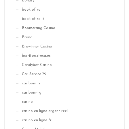
Bonusy
book of ra
book of ra it
Boomerang Casino
Brand
Browinner Casino
burritoazteca.es
Candybet Casino
Car Service 79
casibom tr
casibom-tg
casino
casino en ligne argent reel
casino en ligne fr