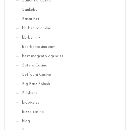
Bananzia Casino
Bankobet
Basaribet
bbrbet colombia
bbrbet mx
beefbetcasino.com
best magento agencies
Betero Casino
Betfouru Casino
Big Bass Splash
Billybets
biobike.es
bizzo casino
blog