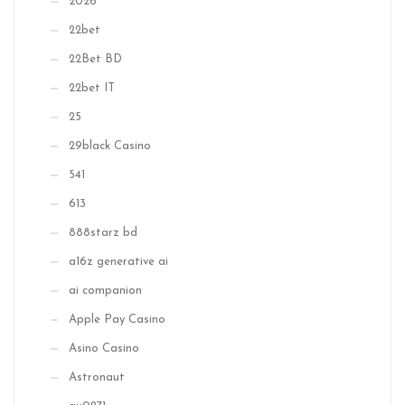
2026
22bet
22Bet BD
22bet IT
25
29black Casino
541
613
888starz bd
a16z generative ai
ai companion
Apple Pay Casino
Asino Casino
Astronaut