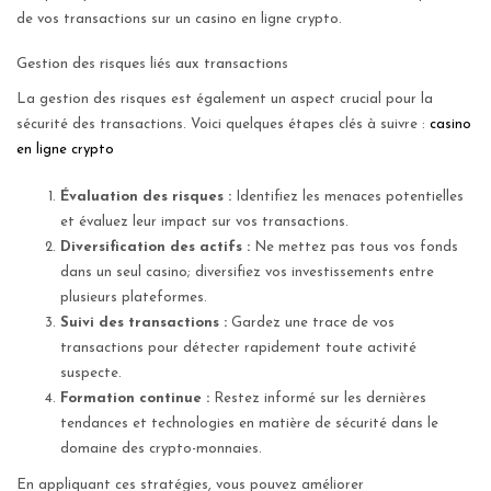
de vos transactions sur un casino en ligne crypto.
Gestion des risques liés aux transactions
La gestion des risques est également un aspect crucial pour la
sécurité des transactions. Voici quelques étapes clés à suivre :
casino
en ligne crypto
Évaluation des risques :
Identifiez les menaces potentielles
et évaluez leur impact sur vos transactions.
Diversification des actifs :
Ne mettez pas tous vos fonds
dans un seul casino; diversifiez vos investissements entre
plusieurs plateformes.
Suivi des transactions :
Gardez une trace de vos
transactions pour détecter rapidement toute activité
suspecte.
Formation continue :
Restez informé sur les dernières
tendances et technologies en matière de sécurité dans le
domaine des crypto-monnaies.
En appliquant ces stratégies, vous pouvez améliorer