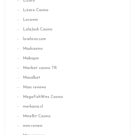
Lizaro
Lizaro Casino
Locowin
LolaJack Casino
lovelova.com
Madcasino
Makispin
Maribet casino TR
Masalbet
Maxi reviewe
MegaFishWins Casino
merkasia.cl
MineBit Casino
mini-review