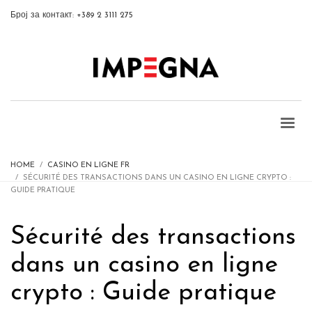
Број за контакт: +389 2 3111 275
HOME
CASINO EN LIGNE FR
SÉCURITÉ DES TRANSACTIONS DANS UN CASINO EN LIGNE CRYPTO :
GUIDE PRATIQUE
Sécurité des transactions
dans un casino en ligne
crypto : Guide pratique