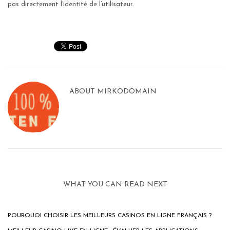
pas directement l’identité de l’utilisateur.
ABOUT
MIRKODOMAIN
WHAT YOU CAN READ NEXT
POURQUOI CHOISIR LES MEILLEURS CASINOS EN LIGNE FRANÇAIS ?