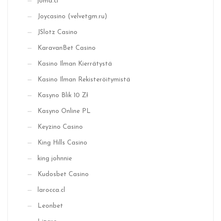
joma.cl
Joycasino (velvetgm.ru)
JSlotz Casino
KaravanBet Casino
Kasino Ilman Kierrätystä
Kasino Ilman Rekisteröitymistä
Kasyno Blik 10 Zł
Kasyno Online PL
Keyzino Casino
King Hills Casino
king johnnie
Kudosbet Casino
larocca.cl
Leonbet