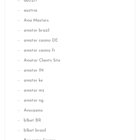
au0271
austria
Avia Masters
aviator brazil
aviator casino DE
aviator casino fr
Aviator Clients Site
aviator IN
aviator ke
aviator mz
aviator ng
Avocasino
b1bet BR
b1bet brazil