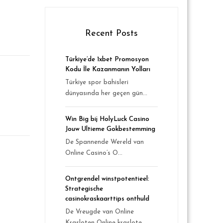
Recent Posts
Türkiye’de 1xbet Promosyon
Kodu İle Kazanmanın Yolları
Türkiye spor bahisleri
dünyasında her geçen gün...
Win Big bij HolyLuck Casino
Jouw Ultieme Gokbestemming
De Spannende Wereld van
Online Casino’s O...
Ontgrendel winstpotentieel:
Strategische
casinokraskaarttips onthuld
De Vreugde van Online
Krasloten Online kraslote...