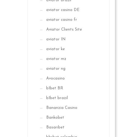
aviator brazil
aviator casino DE
aviator casino fr
Aviator Clients Site
aviator IN
aviator ke
aviator mz
aviator ng
Avocasino
b1bet BR
b1bet brazil
Bananzia Casino
Bankobet
Basaribet