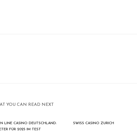
AT YOU CAN READ NEXT
N LINE CASINO DEUTSCHLAND:
SWISS CASINO ZURICH
ETER FÜR 2025 IM TEST