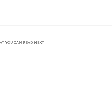
AT YOU CAN READ NEXT