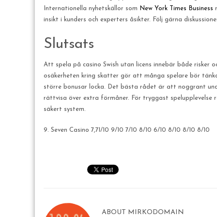
Internationella nyhetskällor som
New York Times Business
r
insikt i kunders och experters åsikter. Följ gärna diskussi
Slutsats
Att spela på casino Swish utan licens innebär både risker 
osäkerheten kring skatter gör att många spelare bör tänk
större bonusar locka. Det bästa rådet är att noggrant under
rättvisa över extra förmåner. För tryggast spelupplevelse
säkert system.
9. Seven Casino 7,71/10 9/10 7/10 8/10 6/10 8/10 8/10 8/10
ABOUT
MIRKODOMAIN