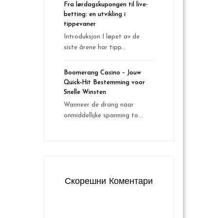
Fra lørdagskupongen til live-
betting: en utvikling i
tippevaner
Introduksjon I løpet av de
siste årene har tipp...
Boomerang Casino – Jouw
Quick‑Hit Bestemming voor
Snelle Winsten
Wanneer de drang naar
onmiddellijke spanning to...
Скорешни Коментари