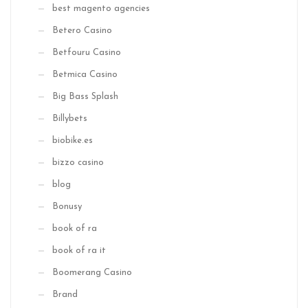
best magento agencies
Betero Casino
Betfouru Casino
Betmica Casino
Big Bass Splash
Billybets
biobike.es
bizzo casino
blog
Bonusy
book of ra
book of ra it
Boomerang Casino
Brand