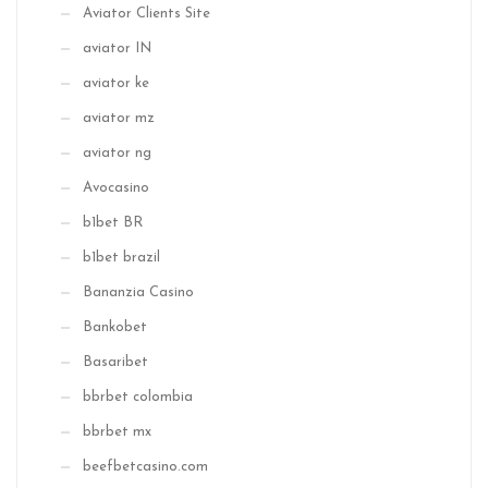
Aviator Clients Site
aviator IN
aviator ke
aviator mz
aviator ng
Avocasino
b1bet BR
b1bet brazil
Bananzia Casino
Bankobet
Basaribet
bbrbet colombia
bbrbet mx
beefbetcasino.com