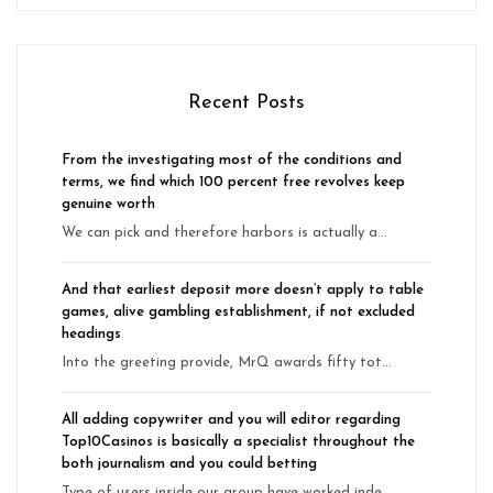
Recent Posts
From the investigating most of the conditions and
terms, we find which 100 percent free revolves keep
genuine worth
We can pick and therefore harbors is actually a...
And that earliest deposit more doesn’t apply to table
games, alive gambling establishment, if not excluded
headings
Into the greeting provide, MrQ awards fifty tot...
All adding copywriter and you will editor regarding
Top10Casinos is basically a specialist throughout the
both journalism and you could betting
Type of users inside our group have worked inde...