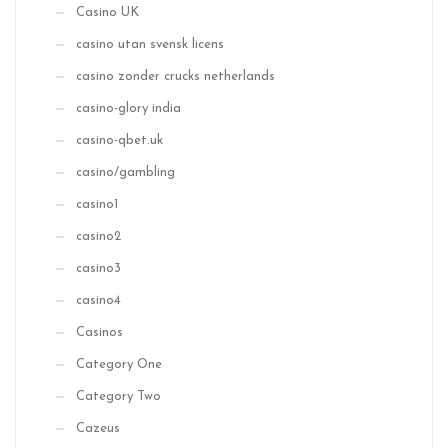
Casino UK
casino utan svensk licens
casino zonder crucks netherlands
casino-glory india
casino-qbet.uk
casino/gambling
casino1
casino2
casino3
casino4
Casinos
Category One
Category Two
Cazeus