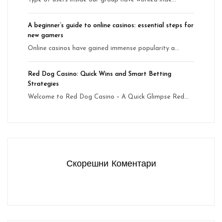
A beginner’s guide to online casinos: essential steps for
new gamers
Online casinos have gained immense popularity a...
Red Dog Casino: Quick Wins and Smart Betting
Strategies
Welcome to Red Dog Casino – A Quick Glimpse Red...
Скорешни Коментари