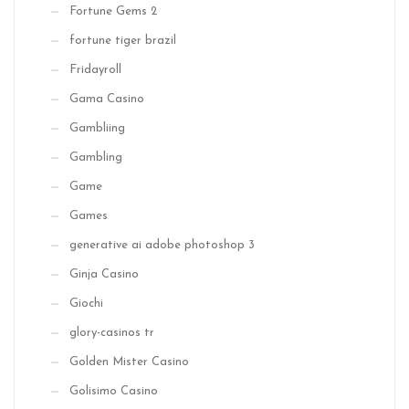
Fortune Gems 2
fortune tiger brazil
Fridayroll
Gama Casino
Gambliing
Gambling
Game
Games
generative ai adobe photoshop 3
Ginja Casino
Giochi
glory-casinos tr
Golden Mister Casino
Golisimo Casino