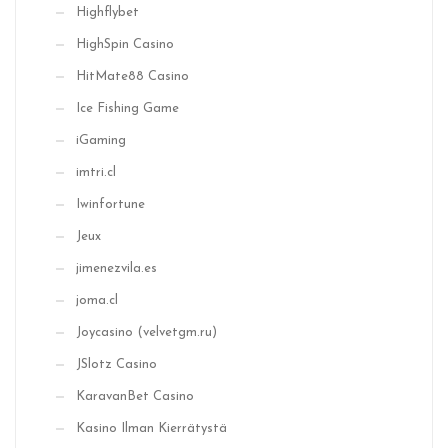
Highflybet
HighSpin Casino
HitMate88 Casino
Ice Fishing Game
iGaming
imtri.cl
Iwinfortune
Jeux
jimenezvila.es
joma.cl
Joycasino (velvetgm.ru)
JSlotz Casino
KaravanBet Casino
Kasino Ilman Kierrätystä