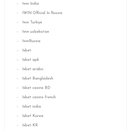
1win India
1WIN Official In Russia
1win Turkiye
1win uzbekistan
1winRussia
1xbet
1xbet apk
1xbet arabic
1xbet Bangladesh
1xbet casino BD
1xbet casino french
1xbet india
1xbet Korea
1xbet KR