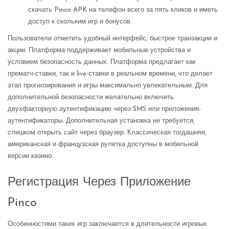
скачать Pinco APK на телефон всего за пять кликов и иметь
доступ к скольким игр и бонусов.
Пользователи отметить удобный интерфейс, быстрое транзакции и
акции. Платформа поддерживает мобильные устройства и
условием безопасность данных. Платформа предлагает как
прематч-ставки, так и live-ставки в реальном времени, что делает
этап прогнозирования и игры максимально увлекательным. Для
дополнительной безопасности желательно включить
двухфакторную аутентификацию через SMS или приложения-
аутентификаторы. Дополнительная установка не требуется,
слишком открыть сайт через браузер. Классическая тогдашняя,
американская и французская рулетка доступны в мобильной
версии казино.
Регистрация Через Приложение
Pinco
Особенностями таких игр заключается в длительности игровых