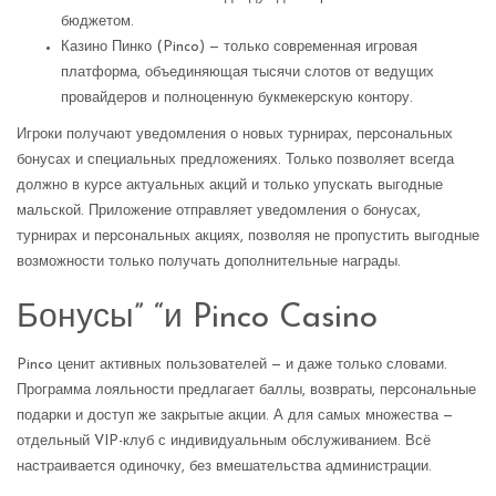
бюджетом.
Казино Пинко (Pinco) — только современная игровая
платформа, объединяющая тысячи слотов от ведущих
провайдеров и полноценную букмекерскую контору.
Игроки получают уведомления о новых турнирах, персональных
бонусах и специальных предложениях. Только позволяет всегда
должно в курсе актуальных акций и только упускать выгодные
мальской. Приложение отправляет уведомления о бонусах,
турнирах и персональных акциях, позволяя не пропустить выгодные
возможности только получать дополнительные награды.
Бонусы” “и Pinco Casino
Pinco ценит активных пользователей — и даже только словами.
Программа лояльности предлагает баллы, возвраты, персональные
подарки и доступ же закрытые акции. А для самых множества —
отдельный VIP-клуб с индивидуальным обслуживанием. Всё
настраивается одиночку, без вмешательства администрации.