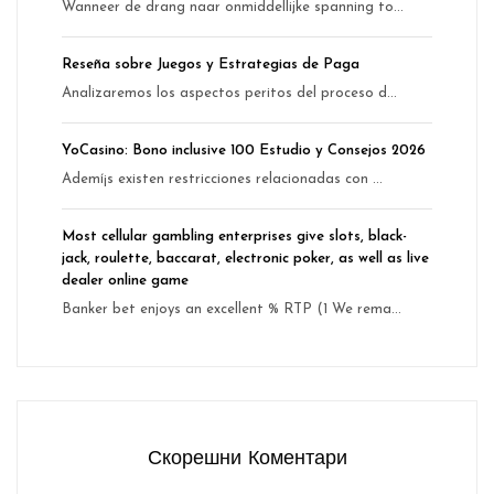
Wanneer de drang naar onmiddellijke spanning to...
Reseña sobre Juegos y Estrategias de Paga
Analizaremos los aspectos peritos del proceso d...
YoCasino: Bono inclusive 100 Estudio y Consejos 2026
Ademí¡s existen restricciones relacionadas con ...
Most cellular gambling enterprises give slots, black-
jack, roulette, baccarat, electronic poker, as well as live
dealer online game
Banker bet enjoys an excellent % RTP (1 We rema...
Скорешни Коментари