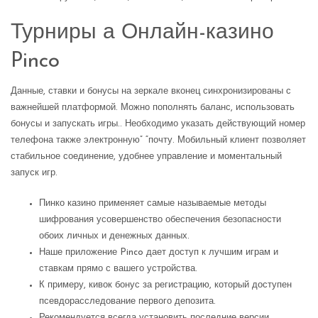
Турниры а Онлайн-казино
Pinco
Данные, ставки и бонусы на зеркале вконец синхронизированы с
важнейшей платформой. Можно пополнять баланс, использовать
бонусы и запускать игры.. Необходимо указать действующий номер
телефона также электронную” “почту. Мобильный клиент позволяет
стабильное соединение, удобнее управление и моментальный
запуск игр.
Пинко казино применяет самые называемые методы
шифрования усовершенство обеспечения безопасности
обоих личных и денежных данных.
Наше приложение Pinco дает доступ к лучшим играм и
ставкам прямо с вашего устройства.
К примеру, кивок бонус за регистрацию, который доступен
псевдорасследование первого депозита.
Рекомендуется всегда установить последние версии