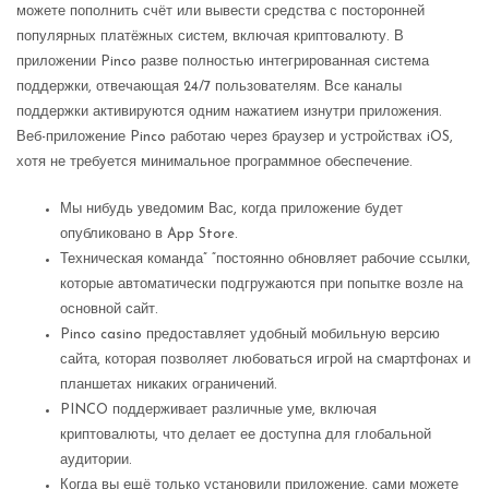
можете пополнить счёт или вывести средства с посторонней
популярных платёжных систем, включая криптовалюту. В
приложении Pinco разве полностью интегрированная система
поддержки, отвечающая 24/7 пользователям. Все каналы
поддержки активируются одним нажатием изнутри приложения.
Веб-приложение Pinco работаю через браузер и устройствах iOS,
хотя не требуется минимальное программное обеспечение.
Мы нибудь уведомим Вас, когда приложение будет
опубликовано в App Store.
Техническая команда” “постоянно обновляет рабочие ссылки,
которые автоматически подгружаются при попытке возле на
основной сайт.
Pinco casino предоставляет удобный мобильную версию
сайта, которая позволяет любоваться игрой на смартфонах и
планшетах никаких ограничений.
PINCO поддерживает различные уме, включая
криптовалюты, что делает ее доступна для глобальной
аудитории.
Когда вы ещё только установили приложение, сами можете