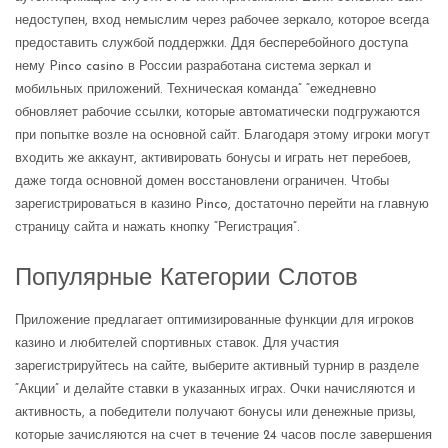
недоступен, вход немыслим через рабочее зеркало, которое всегда
предоставить службой поддержки. Ддя бесперебойного доступа
нему Pinco casino в России разработана система зеркал и
мобильных приложений. Техническая команда” “ежедневно
обновляет рабочие ссылки, которые автоматически подгружаются
при попытке возле на основной сайт. Благодаря этому игроки могут
входить же аккаунт, активировать бонусы и играть нет перебоев,
даже тогда основной домен восстановлени ограничен. Чтобы
зарегистрироваться в казино Pinco, достаточно перейти на главную
страницу сайта и нажать кнопку “Регистрация”.
Популярные Категории Слотов
Приложение предлагает оптимизированные функции для игроков
казино и любителей спортивных ставок. Для участия
зарегистрируйтесь на сайте, выберите активный турнир в разделе
“Акции” и делайте ставки в указанных играх. Очки начисляются и
активность, а победители получают бонусы или денежные призы,
которые зачисляются на счет в течение 24 часов после завершения