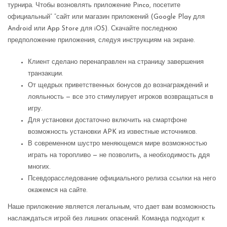
турнира. Чтобы возновлять приложение Pinco, посетите
официальный” “сайт или магазин приложений (Google Play для
Android или App Store для iOS). Скачайте последнюю
предположение приложения, следуя инструкциям на экране.
Клиент сделано перенаправлен на страницу завершения
транзакции.
От щедрых приветственных бонусов до вознаграждений и
лояльность — все это стимулирует игроков возвращаться в
игру.
Для установки достаточно включить на смартфоне
возможность установки APK из известные источников.
В современном шустро меняющемся мире возможностью
играть на торопливо — не позволить, а необходимость ддя
многих.
Псевдорасследование официального релиза ссылки на него
окажемся на сайте.
Наше приложение является легальным, что дает вам возможность
наслаждаться игрой без лишних опасений. Команда подходит к