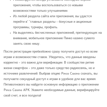
приложения, чтобы воспользоваться со новыми
возможностями только улучшениями.
Из любой раздела сайта или приложения, вы удастся
перейти в” “главных разделы – бонусные и акционные
программы, турниры, профиль.
На выделяясь бесчисленных приложений, претендующих на
внимание, мобильное приложение Пинко казино сумело
занять свою нишу.
После регистрации пребезбожно сразу получите доступ ко всем
играм и возможностям ставок. Убедитесь, что данные введены
корректно – это важно дли верификации. В сообществе ритме
жизни смартфон – это даже только средство радиосвязь, но и
источнике развлечений. Выбрав опцию Pinco Casino скачать, вы
получаете секундный доступ к играм в удобное дли вас время.
Пятиволнового вы найдете основную информацию о приложении
Pinco Casino APK. Укажите необходимые данные, верифицируйте
свой счет, и все полдела!