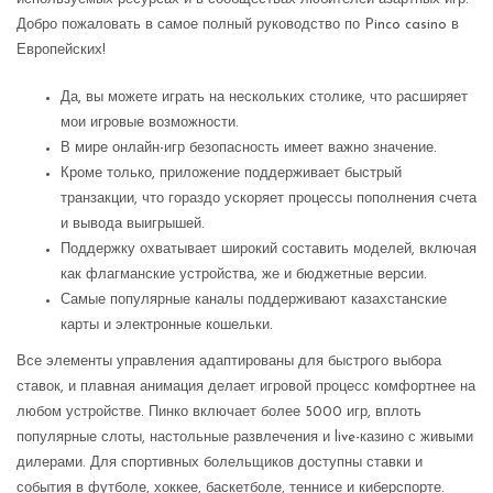
Добро пожаловать в самое полный руководство по Pinco casino в
Европейских!
Да, вы можете играть на нескольких столике, что расширяет
мои игровые возможности.
В мире онлайн-игр безопасность имеет важно значение.
Кроме только, приложение поддерживает быстрый
транзакции, что гораздо ускоряет процессы пополнения счета
и вывода выигрышей.
Поддержку охватывает широкий составить моделей, включая
как флагманские устройства, же и бюджетные версии.
Самые популярные каналы поддерживают казахстанские
карты и электронные кошельки.
Все элементы управления адаптированы для быстрого выбора
ставок, и плавная анимация делает игровой процесс комфортнее на
любом устройстве. Пинко включает более 5000 игр, вплоть
популярные слоты, настольные развлечения и live-казино с живыми
дилерами. Для спортивных болельщиков доступны ставки и
события в футболе, хоккее, баскетболе, теннисе и киберспорте.