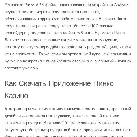
Установка Pinco APK файла нашего казино на устройства Android
осуществляется через и последовательных шагов,
обеспечивающих корректную работу приложения. В казино Пинко
представлены игровые продуктов от более не 100 разных
провайдеров, лидеров рынка онлайн-гемблинга. Букмекер Пинко
Бет часто проводит сезонные акции с уникальные бонусами,
поэтому советуем периодически обновлять раздел «Акции», чтобы
не не пропустить. Также, если вы артпозицией купон с 6 событиями,
букмекер возвратил 10% от кредиту ставки, а а 16 событий – кэшбек
составит уже 35%.
Как Скачать Приложение Пинко
Казино
Быстрые игры часто имеют изменяемую волатильность, красочный
дизайн и дополнительные функции, такие как онлайн-чат или
статистика раундов. В отличие” “от классических слотов, там
отсутствуют бонусные раунды, вайлды и фриспины, что делает его