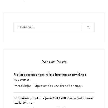
Recent Posts
Fra lørdagskupongen til live-betting: en utvikling i
tippevaner
Introduksjon I løpet av de siste årene har tipp...
Boomerang Casino – Jouw Quick‑Hit Bestemming voor
Snelle Winsten