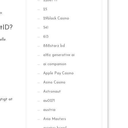
22bet IT
25
r.
29black Casino
tID?
541
613
elle
888starz bd
a16z generative ai
ai companion
Apple Pay Casino
Asino Casino
Astronaut
gtigt at
au0271
austria
Avia Masters