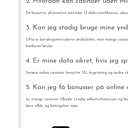
2. Hvordan kan casinoer uden MitI
De benytter alternative metoder til aldersverifikation, så
3. Kan jeg stadig bruge mine ynd
Ofte er betalingsmetoderne anderledes, men mange casinoer 
bankoverførsler.
4. Er mine data sikret, hvis jeg s
Seriøse online casinoer benytter SSL-kryptering og andre s
5. Kan jeg få bonusser på online
Ja, mange casinoer tilbyder stadig velkomstbonusser og kam
læse vilkår og betingelser nøje.