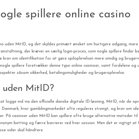
gle spillere online casino
casino uden MitID, og det skyldes primært ønsket om hurtigere adgang, mere
ranstaltning, der kræver en særlig login-proces, som nogle spillere finder b
 krav om identifikation for at gøre spiloplevelsen mere smidig og brugerve
or nogle spillere foretrækker denne type online casinoer, samt fordelene og
ge aspekter såsom sikkerhed, betalingsmuligheder og brugeroplevelse.
o uden MitID?
at logge ind via den officielle danske digitale ID-løsning, MitID, når de op
t i Danmark, hvor gamblingmarkedet ofte reguleres strengt, og krav om iden
lser. På casinoer uden MitID kan spillere ofte bruge alternative metoder ti
, anonym betting og færre barrierer ved hver session. Men det er vigtigt at
se sider skal håndtere.