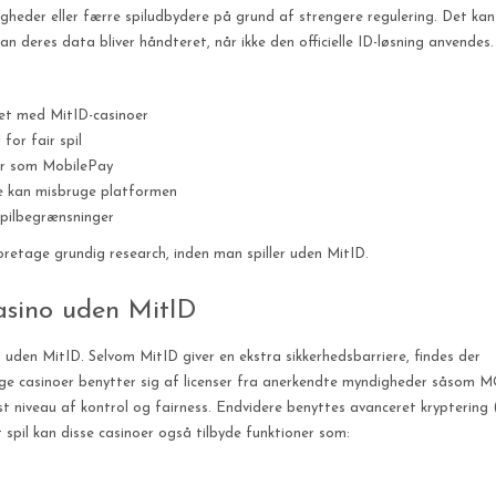
heder eller færre spiludbydere på grund af strengere regulering. Det ka
rdan deres data bliver håndteret, når ikke den officielle ID-løsning anvendes.
net med MitID-casinoer
for fair spil
er som MobilePay
ere kan misbruge platformen
spilbegrænsninger
retage grundig research, inden man spiller uden MitID.
casino uden MitID
 uden MitID. Selvom MitID giver en ekstra sikkerhedsbarriere, findes der
ange casinoer benytter sig af licenser fra anerkendte myndigheder såsom 
ist niveau af kontrol og fairness. Endvidere benyttes avanceret kryptering 
gt spil kan disse casinoer også tilbyde funktioner som: