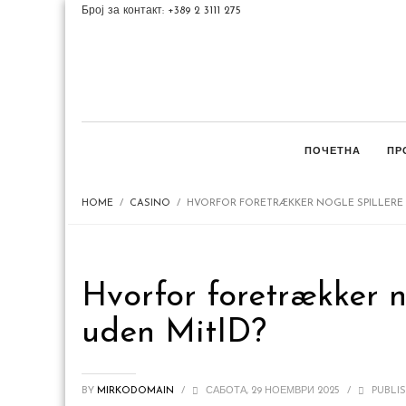
Број за контакт: +389 2 3111 275
ПОЧЕТНА
ПР
HOME
CASINO
HVORFOR FORETRÆKKER NOGLE SPILLERE 
Hvorfor foretrækker no
uden MitID?
BY
MIRKODOMAIN
/
САБОТА, 29 НОЕМВРИ 2025
/
PUBLIS