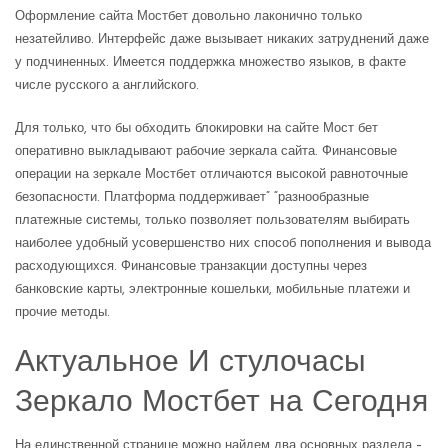
Оформление сайта Мостбет довольно лаконично только
незатейливо. Интерфейс даже вызывает никаких затруднений даже
у подчиненных. Имеется поддержка множество языков, в факте
числе русского а английского.
Для только, что бы обходить блокировки на сайте Мост бет
оперативно выкладывают рабочие зеркала сайта. Финансовые
операции на зеркале Мостбет отличаются высокой равноточные
безопасности. Платформа поддерживает” “разнообразные
платежные системы, только позволяет пользователям выбирать
наиболее удобный усовершенство них способ пополнения и вывода
расходующихся. Финансовые транзакции доступны через
банковские карты, электронные кошельки, мобильные платежи и
прочие методы.
Актуальное И стулочасы
Зеркало Мостбет на Сегодня
На единственной странице можно найдем два основных раздела –