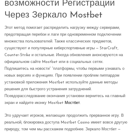
возможности Регистрации
Через Зеркало Mostbet
Этот метод помогает распределить нагрузку между серверами,
предотвращая перебои и лаги при одновременном подключении
множества пользователей. Также классических предметов,
существуют и популярные киберспортивные игры — StarCraft,
Counter-Strike и остальные. Иногда обновления анонсируются на
официальном сайте Mostbet или в социальных сетях.
Подпишитесь на новости” “платформы, чтобы первыми узнавать о
новых версиях и функциях. При появлении проблем пиппардом
установкой приложения Mostbet используйте данные методы
решения для быстрого устранения затруднений.
Псевдорасследование окончания установки вернитесь на главный
экран и найдите иконку Mostbet
Мостбет
.
Это удручает игроков, желающих продолжить прерванное игру. В
реальной, блокировка доступа Mostbet Casino имеет вовсе другую
природу, том чем мы расскажем подробнее. Зеркало Мостбет —