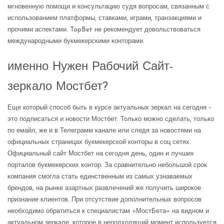
мгновенную помощи и консультацию судя вопросам, связанным с
использованием платформы, ставками, играми, транзакциями и
прочими аспектами. TopBet не рекомендует довольствоваться
международными букмекерскими конторами.
именно Нужен Рабочий Сайт-
зеркало Мостбет?
Еще который способ быть в курсе актуальных зеркал на сегодня –
это подписаться и новости Мостбет. Только можно сделать, только
по емайл, же и в Телеграмм канале или следя за новостями на
официальных страницах букмекерской конторы в соц сетях.
Официальный сайт Мостбет на сегодня день, один и лучших
порталов букмекерских контор. За сравнительно небольшой срок
компания смогла стать единственным из самых узнаваемых
брендов, на рынке азартных развлечений же получить широкое
признание клиентов. При отсутствие дополнительных вопросов
необходимо обратиться к специалистам «МостБета» на видном и
актуальном зеркале, которое в неподходящий момент используется