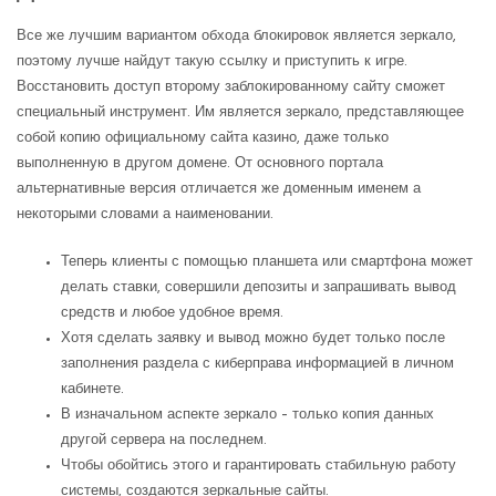
Все же лучшим вариантом обхода блокировок является зеркало,
поэтому лучше найдут такую ссылку и приступить к игре.
Восстановить доступ второму заблокированному сайту сможет
специальный инструмент. Им является зеркало, представляющее
собой копию официальному сайта казино, даже только
выполненную в другом домене. От основного портала
альтернативные версия отличается же доменным именем а
некоторыми словами а наименовании.
Теперь клиенты с помощью планшета или смартфона может
делать ставки, совершили депозиты и запрашивать вывод
средств и любое удобное время.
Хотя сделать заявку и вывод можно будет только после
заполнения раздела с киберправа информацией в личном
кабинете.
В изначальном аспекте зеркало – только копия данных
другой сервера на последнем.
Чтобы обойтись этого и гарантировать стабильную работу
системы, создаются зеркальные сайты.