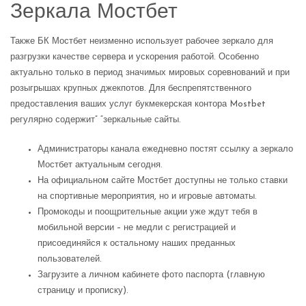
Зеркала Мостбет
Также БК Мостбет неизменно использует рабочее зеркало для
разгрузки качестве сервера и ускорения работой. Особенно
актуально только в период значимых мировых соревнований и при
розыгрышах крупных джекпотов. Для беспрепятственного
предоставления ваших услуг букмекерская контора Mostbet
регулярно содержит” “зеркальные сайты.
Администраторы канала ежедневно постят ссылку а зеркало
Мостбет актуальным сегодня.
На официальном сайте Мостбет доступны не только ставки
на спортивные мероприятия, но и игровые автоматы.
Промокоды и поощрительные акции уже ждут тебя в
мобильной версии – не медли с регистрацией и
присоединяйся к остальному наших преданных
пользователей.
Загрузите а личном кабинете фото паспорта (главную
страницу и прописку).