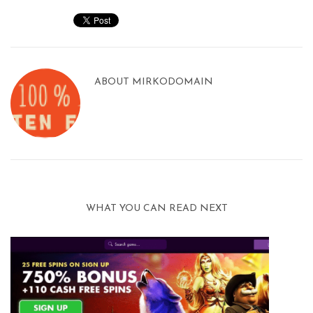
ABOUT
MIRKODOMAIN
WHAT YOU CAN READ NEXT