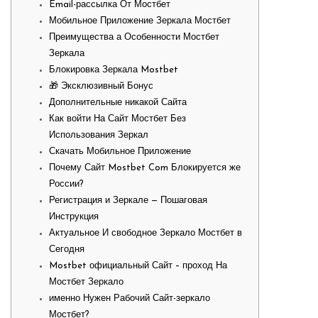
Email-рассылка От Мостбет
Мобильное Приложение Зеркала Мостбет
Преимущества а Особенности Мостбет
Зеркала
Блокировка Зеркала Mostbet
🎁 Эксклюзивный Бонус
Дополнительные никакой Сайта
Как войти На Сайт Мостбет Без
Использования Зеркал
Скачать Мобильное Приложение
Почему Сайт Mostbet Com Блокируется же
России?
Регистрация и Зеркале — Пошаговая
Инструкция
Актуальное И свободное Зеркало Мостбет в
Сегодня
Mostbet официальный Сайт – проход На
Мостбет Зеркало
именно Нужен Рабочий Сайт-зеркало
Мостбет?