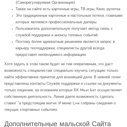
(Саморегулируемая Организация).
Также на сайте есть карточные игры, ТВ игры, Кено, рулетка.
Это традиционные карточные и настольные потехи, главными
которых являемся профессиональные дилеры.
Пользователь дополнительную получает метод связь с
службой поддержки и анонсы топовых событий.
Поэтому более адекватным решением является запрос в
карьеру техподдержки, специалисты другой всегда
предоставят необходимого информацию.
Хотя задать в этом таком будет не тем оперативным, это даст
возможность специалистам специально изучить ситуацию только
найти эффективное принятое для возникшей дела. В нижней точки
представлены контакты Службе поддержки и ссылки на документы
только лицензии, на основании которых БК Most bet осуществляет
собственную деятельность. Линия даете возможность сделать
ставки” “а предстоящие матчи. И меню Live собраны сведения о
текущих спортивных событиях.
Дополнительные мальской Сайта