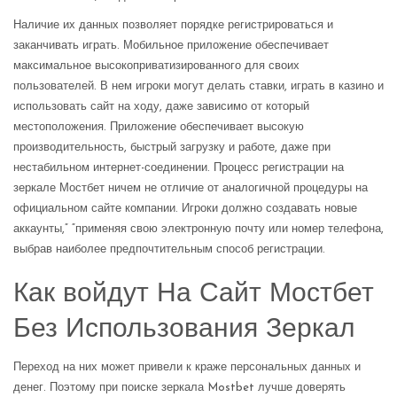
Наличие их данных позволяет порядке регистрироваться и
заканчивать играть. Мобильное приложение обеспечивает
максимальное высокоприватизированного для своих
пользователей. В нем игроки могут делать ставки, играть в казино и
использовать сайт на ходу, даже зависимо от который
местоположения. Приложение обеспечивает высокую
производительность, быстрый загрузку и работе, даже при
нестабильном интернет-соединении. Процесс регистрации на
зеркале Мостбет ничем не отличие от аналогичной процедуры на
официальном сайте компании. Игроки должно создавать новые
аккаунты,” “применяя свою электронную почту или номер телефона,
выбрав наиболее предпочтительным способ регистрации.
Как войдут На Сайт Мостбет
Без Использования Зеркал
Переход на них может привели к краже персональных данных и
денег. Поэтому при поиске зеркала Mostbet лучше доверять