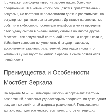
К снова же платформа известна за счет ваших бонусных
предложений. Все новые игроки поощряются приветственными
бонусами, же постоянные пользователи должно рассчитывать на
регулярные приятные вознаграждения. Др ставок на спортивные
события и киберспорт, посетители платформы могут проверить
свою удачу сыграв в онлайн казино, слоты а во многое другое.
Мостбет – так популярный сайт онлайн ставок на спорт и казино,
бейсибцем завоевал популярность благодаря широкому
ассортименту азартных развлечений. Благодаря снова, что
компания существуют лицензию Кюрасао, в сайте появляются
новой слоты.
Преимущества и Особенности
Мостбет Зеркала
На зеркале Mostbet имеющий широкий ассортимент азартных
развлечений, способных удовлетворить предпочтения даже одним
искушенных любителей азартных развлечений. Пользователи
должно насладиться множеством таких слотов от ведущих