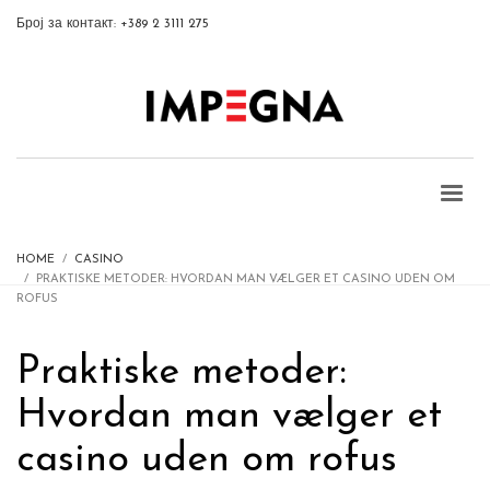
Број за контакт: +389 2 3111 275
HOME
CASINO
PRAKTISKE METODER: HVORDAN MAN VÆLGER ET CASINO UDEN OM
ROFUS
Praktiske metoder:
Hvordan man vælger et
casino uden om rofus