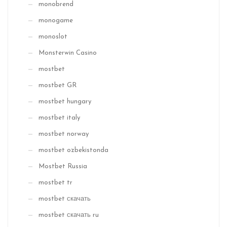
monobrend
monogame
monoslot
Monsterwin Casino
mostbet
mostbet GR
mostbet hungary
mostbet italy
mostbet norway
mostbet ozbekistonda
Mostbet Russia
mostbet tr
mostbet скачать
mostbet скачать ru