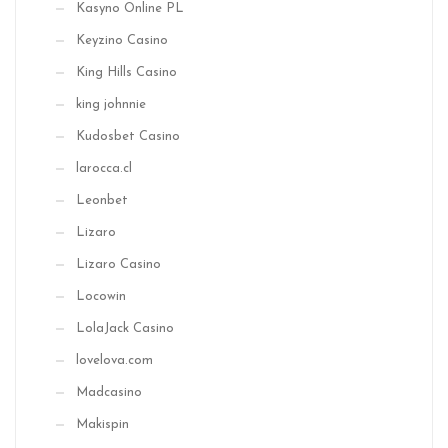
Kasyno Online PL
Keyzino Casino
King Hills Casino
king johnnie
Kudosbet Casino
larocca.cl
Leonbet
Lizaro
Lizaro Casino
Locowin
LolaJack Casino
lovelova.com
Madcasino
Makispin