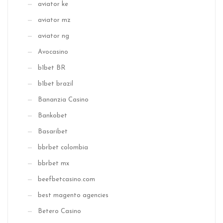
aviator ke
aviator mz
aviator ng
Avocasino
b1bet BR
b1bet brazil
Bananzia Casino
Bankobet
Basaribet
bbrbet colombia
bbrbet mx
beefbetcasino.com
best magento agencies
Betero Casino