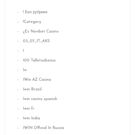
! Без рубрики
!Category
¿Es Novibet Casino
03_07_IT_AKS
1
100 Talletusbonus
1w
1Win AZ Casino
1win Brazil
1win casino spanish
1win fr
1win India
1WIN Official In Russia