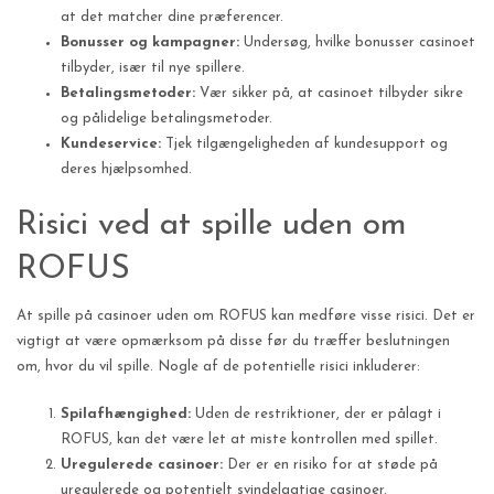
at det matcher dine præferencer.
Bonusser og kampagner:
Undersøg, hvilke bonusser casinoet
tilbyder, især til nye spillere.
Betalingsmetoder:
Vær sikker på, at casinoet tilbyder sikre
og pålidelige betalingsmetoder.
Kundeservice:
Tjek tilgængeligheden af kundesupport og
deres hjælpsomhed.
Risici ved at spille uden om
ROFUS
At spille på casinoer uden om ROFUS kan medføre visse risici. Det er
vigtigt at være opmærksom på disse før du træffer beslutningen
om, hvor du vil spille. Nogle af de potentielle risici inkluderer:
Spilafhængighed:
Uden de restriktioner, der er pålagt i
ROFUS, kan det være let at miste kontrollen med spillet.
Uregulerede casinoer:
Der er en risiko for at støde på
uregulerede og potentielt svindelagtige casinoer.