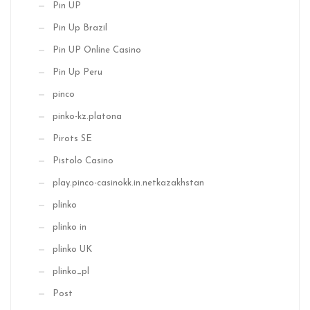
Pin UP
Pin Up Brazil
Pin UP Online Casino
Pin Up Peru
pinco
pinko-kz.platona
Pirots SE
Pistolo Casino
play.pinco-casinokk.in.netkazakhstan
plinko
plinko in
plinko UK
plinko_pl
Post