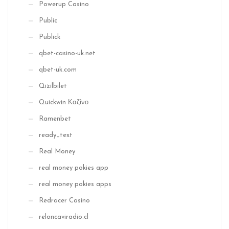
Powerup Casino
Public
Publick
qbet-casino-uk.net
qbet-uk.com
Qizilbilet
Quickwin Καζίνο
Ramenbet
ready_text
Real Money
real money pokies app
real money pokies apps
Redracer Casino
reloncaviradio.cl