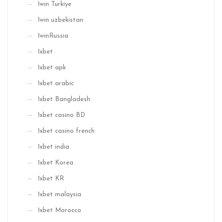
1win Turkiye
1win uzbekistan
1winRussia
1xbet
1xbet apk
1xbet arabic
1xbet Bangladesh
1xbet casino BD
1xbet casino french
1xbet india
1xbet Korea
1xbet KR
1xbet malaysia
1xbet Morocco