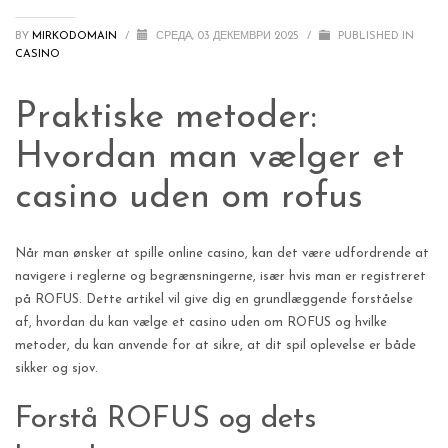
BY
MIRKODOMAIN
/
СРЕДА, 03 ДЕКЕМВРИ 2025
/
PUBLISHED IN
CASINO
Praktiske metoder:
Hvordan man vælger et
casino uden om rofus
Når man ønsker at spille online casino, kan det være udfordrende at
navigere i reglerne og begrænsningerne, især hvis man er registreret
på ROFUS. Dette artikel vil give dig en grundlæggende forståelse
af, hvordan du kan vælge et casino uden om ROFUS og hvilke
metoder, du kan anvende for at sikre, at dit spil oplevelse er både
sikker og sjov.
Forstå ROFUS og dets