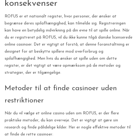
konsekvenser
ROFUS er et nationalt register, hvor personer, der ønsker at
begrænse deres spilafhængighed, kan tilmelde sig. Registreringen
kan have en betydelig indvirkning på din evne til at spille online. Når
du er registreret på ROFUS, vil du ikke kunne tilgå danske licenserede
online casinoer. Det er vigtigt at forstå, at denne foranstaltning er
designet for at beskytte spillere mod overforbrug og
spilafhængighed. Men hvis du ønsker at spille uden om dette
register, er det vigtigt at være opmærksom på de metoder og
strategier, der er tilgængelige.
Metoder til at finde casinoer uden
restriktioner
Når du vil vælge et online casino uden om ROFUS, er der flere
praktiske metoder, du kan overveje. Det er vigtigt at gøre sin
research og finde pålidelige kilder. Her er nogle effektive metoder til
at finde de rette casinoer: