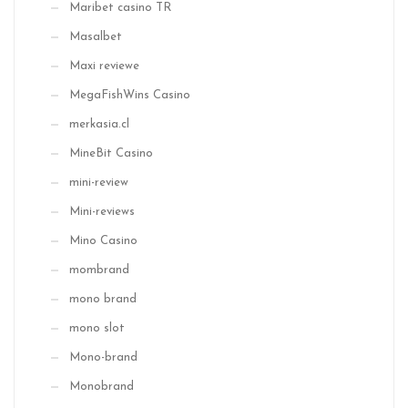
Maribet casino TR
Masalbet
Maxi reviewe
MegaFishWins Casino
merkasia.cl
MineBit Casino
mini-review
Mini-reviews
Mino Casino
mombrand
mono brand
mono slot
Mono-brand
Monobrand