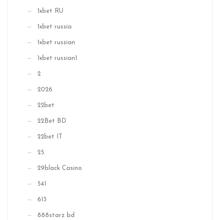
1xbet RU
1xbet russia
1xbet russian
1xbet russian1
2
2026
22bet
22Bet BD
22bet IT
25
29black Casino
541
613
888starz bd