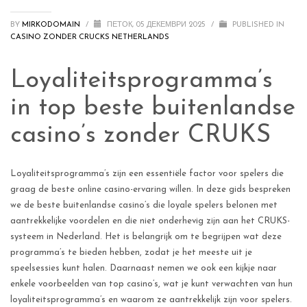
BY
MIRKODOMAIN
/
ПЕТОК, 05 ДЕКЕМВРИ 2025
/
PUBLISHED IN
CASINO ZONDER CRUCKS NETHERLANDS
Loyaliteitsprogramma’s
in top beste buitenlandse
casino’s zonder CRUKS
Loyaliteitsprogramma’s zijn een essentiële factor voor spelers die
graag de beste online casino-ervaring willen. In deze gids bespreken
we de beste buitenlandse casino’s die loyale spelers belonen met
aantrekkelijke voordelen en die niet onderhevig zijn aan het CRUKS-
systeem in Nederland. Het is belangrijk om te begrijpen wat deze
programma’s te bieden hebben, zodat je het meeste uit je
speelsessies kunt halen. Daarnaast nemen we ook een kijkje naar
enkele voorbeelden van top casino’s, wat je kunt verwachten van hun
loyaliteitsprogramma’s en waarom ze aantrekkelijk zijn voor spelers.