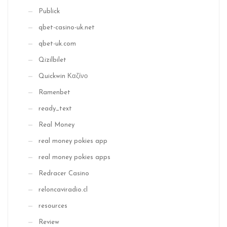
Publick
qbet-casino-uk.net
qbet-uk.com
Qizilbilet
Quickwin Καζίνο
Ramenbet
ready_text
Real Money
real money pokies app
real money pokies apps
Redracer Casino
reloncaviradio.cl
resources
Review