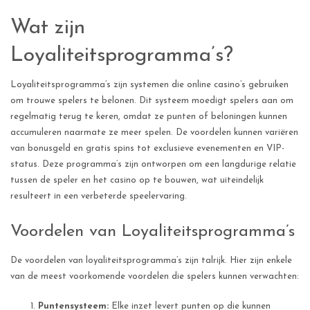
Wat zijn
Loyaliteitsprogramma’s?
Loyaliteitsprogramma’s zijn systemen die online casino’s gebruiken
om trouwe spelers te belonen. Dit systeem moedigt spelers aan om
regelmatig terug te keren, omdat ze punten of beloningen kunnen
accumuleren naarmate ze meer spelen. De voordelen kunnen variëren
van bonusgeld en gratis spins tot exclusieve evenementen en VIP-
status. Deze programma’s zijn ontworpen om een langdurige relatie
tussen de speler en het casino op te bouwen, wat uiteindelijk
resulteert in een verbeterde speelervaring.
Voordelen van Loyaliteitsprogramma’s
De voordelen van loyaliteitsprogramma’s zijn talrijk. Hier zijn enkele
van de meest voorkomende voordelen die spelers kunnen verwachten:
Puntensysteem:
Elke inzet levert punten op die kunnen