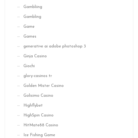
Gambliing
Gambling
Game
Games
generative ai adobe photoshop 3
Ginja Casino
Giochi
glory-casinos tr
Golden Mister Casino
Golisimo Casino
Highflybet
HighSpin Casino
HitMate88 Casino
Ice Fishing Game