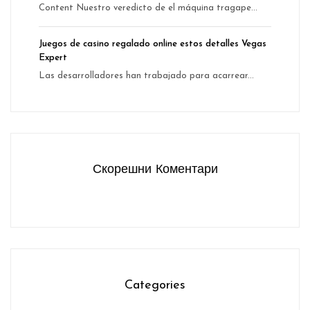
Content Nuestro veredicto de el máquina tragape...
Juegos de casino regalado online estos detalles Vegas
Expert
Las desarrolladores han trabajado para acarrear...
Скорешни Коментари
Categories