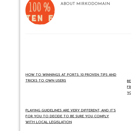
ABOUT
MIRKODOMAIN
HOW TO WINNINGS AT PORTS: 10 PROVEN TIPS AND
TRICKS TO OWN USERS
B
F
Y
PLAYING GUIDELINES ARE VERY DIFFERENT, AND IT’S
FOR YOU TO DECIDE TO BE SURE YOU COMPLY
WITH LOCAL LEGISLATION