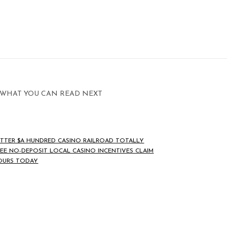
WHAT YOU CAN READ NEXT
ETTER $A HUNDRED CASINO RAILROAD TOTALLY
REE NO-DEPOSIT LOCAL CASINO INCENTIVES CLAIM
OURS TODAY