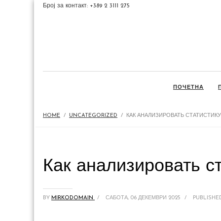
Број за контакт: +389 2 3111 275
ПОЧЕТНА
HOME
UNCATEGORIZED
КАК АНАЛИЗИРОВАТЬ СТАТИСТИКУ
Как анализировать ст
BY
MIRKODOMAIN
/
САБОТА, 06 ДЕКЕМВРИ 2025
/
PUBLISHE