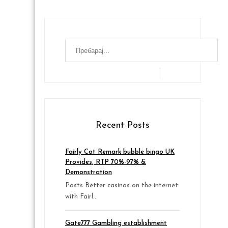
Recent Posts
Fairly Cat Remark bubble bingo UK
Provides, RTP 70%-97% &
Demonstration
Posts Better casinos on the internet
with Fairl...
Gate777 Gambling establishment