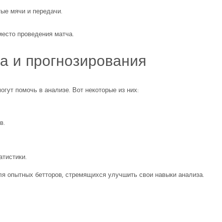
тые мячи и передачи.
место проведения матча.
а и прогнозирования
гут помочь в анализе. Вот некоторые из них:
в.
атистики.
для опытных бетторов, стремящихся улучшить свои навыки анализа.