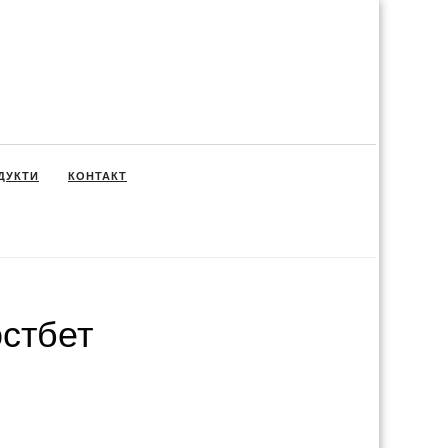
ДУКТИ
КОНТАКТ
остбет