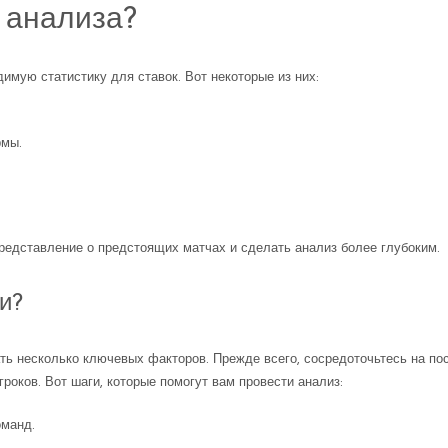
я анализа?
имую статистику для ставок. Вот некоторые из них:
рмы.
редставление о предстоящих матчах и сделать анализ более глубоким.
и?
ть несколько ключевых факторов. Прежде всего, сосредоточьтесь на по
гроков. Вот шаги, которые помогут вам провести анализ:
оманд.