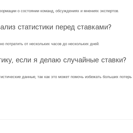
ормации о состоянии команд, обсуждениях и мнениях экспертов.
нализ статистики перед ставками?
но потратить от нескольких часов до нескольких дней.
тику, если я делаю случайные ставки?
истические данные, так как это может помочь избежать больших потерь 