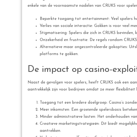
enkele van de voornaamste nadelen van CRUKS voor speler
Beperkte toegang tot entertainment: Veel spelers heb
Verlies van sociale interactie: Gokken is voor veel men
Stigmatisering: Spelers die zich in CRUKS bevinden, k
Onzekerheid en frustratie: De regels rondom CRUKS k
Alternatieve maar ongecontroleerde gokopties: Uits
platforms te gokken.
De impact op casino-exploi
Naast de gevolgen voor spelers, heeft CRUKS ook een aanz
aantrekkelijk zijn voor bedrijven omdat ze meer flexibilitei
Toegang tot een bredere doelgroep: Casino’s zonder 
Meer inkomsten: Een groeiende spelersbasis beteke
Minder administratieve lasten: Het onderhouden van
Creatieve marketingstrategieën: Dit biedt mogelijk
aantrekken.