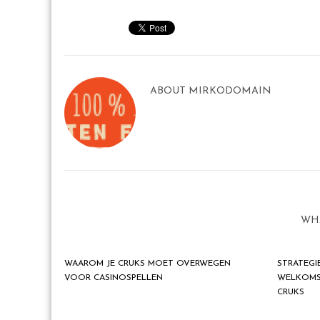
ABOUT
MIRKODOMAIN
WH
WAAROM JE CRUKS MOET OVERWEGEN
STRATEGI
VOOR CASINOSPELLEN
WELKOMS
CRUKS