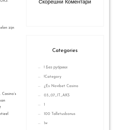
RUKS.
Скорешни Коментари
len zijn
Categories
! Без рубрики
!Category
¿Es Novibet Casino
. Casino’s
03_07_IT_AKS
kan
1
t
100 Talletusbonus
tieel
1w