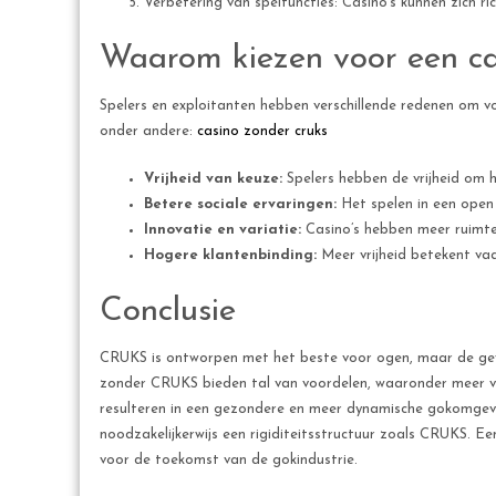
Verbetering van spelfuncties: Casino’s kunnen zich 
Waarom kiezen voor een c
Spelers en exploitanten hebben verschillende redenen om v
onder andere:
casino zonder cruks
Vrijheid van keuze:
Spelers hebben de vrijheid om h
Betere sociale ervaringen:
Het spelen in een open
Innovatie en variatie:
Casino’s hebben meer ruimte 
Hogere klantenbinding:
Meer vrijheid betekent vaa
Conclusie
CRUKS is ontworpen met het beste voor ogen, maar de gevol
zonder CRUKS bieden tal van voordelen, waaronder meer vri
resulteren in een gezondere en meer dynamische gokomgeving
noodzakelijkerwijs een rigiditeitsstructuur zoals CRUKS. Een
voor de toekomst van de gokindustrie.