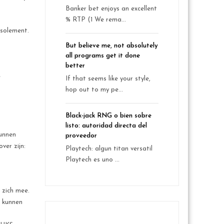
Banker bet enjoys an excellent
% RTP (1 We rema...
isolement.
But believe me, not absolutely
all programs get it done
better
e
If that seems like your style,
hop out to my pe...
Black-jack RNG o bien sobre
listo: autoridad directa del
kunnen
proveedor
ver zijn:
Playtech: algun titan versatil
Playtech es uno ...
 zich mee.
s kunnen