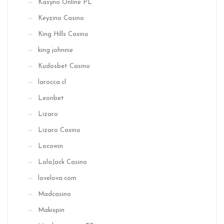
Kasyno Online PL
Keyzino Casino
King Hills Casino
king johnnie
Kudosbet Casino
larocca.cl
Leonbet
Lizaro
Lizaro Casino
Locowin
LolaJack Casino
lovelova.com
Madcasino
Makispin