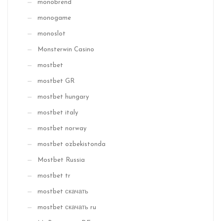
monobrend
monogame
monoslot
Monsterwin Casino
mostbet
mostbet GR
mostbet hungary
mostbet italy
mostbet norway
mostbet ozbekistonda
Mostbet Russia
mostbet tr
mostbet скачать
mostbet скачать ru