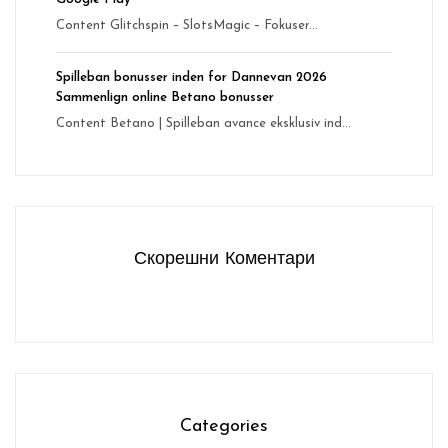
Content Glitchspin – SlotsMagic – Fokuser...
Spilleban bonusser inden for Dannevan 2026
Sammenlign online Betano bonusser
Content Betano | Spilleban avance eksklusiv ind...
Скорешни Коментари
Categories