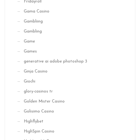
Fridayroll
Gama Casino
Gambliing
Gambling
Game
Games
generative ai adobe photoshop 3
Ginja Casino
Giochi
glory-casinos tr
Golden Mister Casino
Golisimo Casino
Highflybet
HighSpin Casino