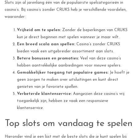
Slots zijn al jarenlang één van de populairste spelcategorieën in
casino’s. Bij casino’s zonder CRUKS heb je verschillende voordelen,
waaronder:
Vrijheid om te spelen:
Zonder de beperkingen van CRUKS
kun je direct beginnen met spelen wanneer je maar wilt.
Een breed scala aan spellen:
Casino’s zonder CRUKS
bieden vaak een uitgebreider assortiment aan slots.
Betere bonussen en promoties:
Veel van deze casino’s
hebben aantrekkelijke aanbiedingen voor nieuwe spelers.
Gemakkelijker toegang tot populaire games:
Je hoeft je
geen zorgen te maken over uitsluitingen en kunt direct
genieten van je favoriete spellen.
Verbeterde klantenservice:
Aangezien deze casino’s vrij
toegankelijk zijn, hebben ze vaak een responsieve
klantenservice.
Top slots om vandaag te spelen
Hieronder vind je een lijst met de beste slots die je kunt spelen bij