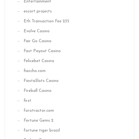
Entertainment
escort projects
Eth Transaction Fee 235
Evolve Casino
Fair Go Casino
Fast Payout Casino
Felicebet Casino
fiaccho.com
FiestaSlots Casino
Fireball Casino
first
forotractor.com
Fortune Gems 2
fortune tiger brazil