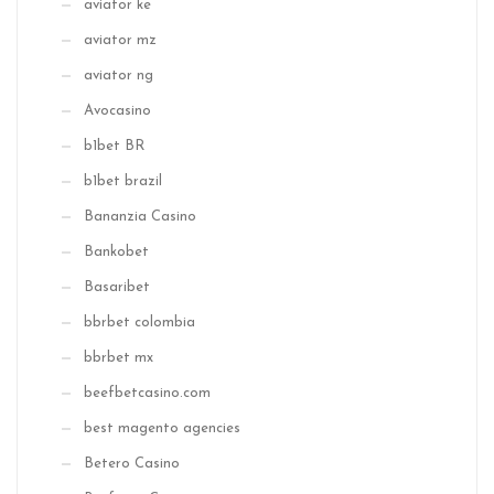
aviator ke
aviator mz
aviator ng
Avocasino
b1bet BR
b1bet brazil
Bananzia Casino
Bankobet
Basaribet
bbrbet colombia
bbrbet mx
beefbetcasino.com
best magento agencies
Betero Casino