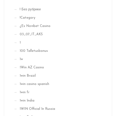
! Без рубрики
!Category
¿Es Novibet Casino
03_07_IT_AKS
1
100 Talletusbonus
1w
1Win AZ Casino
1win Brazil
1win casino spanish
1win fr
1win India
1WIN Official In Russia