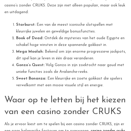
casino’s zonder CRUKS. Deze zijn niet alleen populair, maar ook leuk
en uitdagend:
Starburst:
Een van de meest iconische slotspellen met
kleurrijke juwelen en geweldige bonusfuncties.
Book of Dead:
Ontdek de mysteries van het oude Egypte en
schakel hoge winsten in deze spannende gokkast in.
Mega Moolah:
Bekend om zijn enorme progressieve jackpots,
dit spel kan je leven in één draai veranderen.
Gonzo’s Quest:
Volg Gonzo in zijn zoektocht naar goud met
unieke functies zoals de Avalanche-reeks.
Sweet Bonanza:
Een kleurrijke en zoete gokkast die spelers
verwelkomt met een mooie visuele stijl en energie.
Waar op te letten bij het kiezen
van een casino zonder CRUKS
Als je ervoor kiest om te spelen bij een casino zonder CRUKS, zijn er
een paar belangrijke factoren om te overwegen:
casino zonder cruks