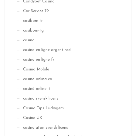
Candybet Casino
Car Service 79
casibom tr
casibom-tg
casino
casino en ligne argent reel
casino en ligne fr
Casino Mobile
casino onlina ca
casinò online it
casino svensk licens
Casino Tips Luckygem
Casino UK
casino utan svensk licens