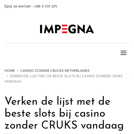
Број за контакт: +389 2 3111 275
HOME
CASINO ZONDER CRUCKS NETHERLANDS
VERKEN DE LIJST MET DE BESTE SLOTS BIJ CASINO ZONDER CRUKS
VANDAAG
Verken de lijst met de
beste slots bij casino
zonder CRUKS vandaag