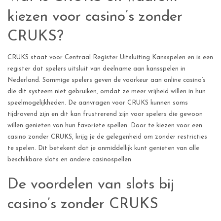
kiezen voor casino’s zonder
CRUKS?
CRUKS staat voor Centraal Register Uitsluiting Kansspelen en is een
register dat spelers uitsluit van deelname aan kansspelen in
Nederland. Sommige spelers geven de voorkeur aan online casino’s
die dit systeem niet gebruiken, omdat ze meer vrijheid willen in hun
speelmogelijkheden. De aanvragen voor CRUKS kunnen soms
tijdrovend zijn en dit kan frustrerend zijn voor spelers die gewoon
willen genieten van hun favoriete spellen. Door te kiezen voor een
casino zonder CRUKS, krijg je de gelegenheid om zonder restricties
te spelen. Dit betekent dat je onmiddellijk kunt genieten van alle
beschikbare slots en andere casinospellen.
De voordelen van slots bij
casino’s zonder CRUKS