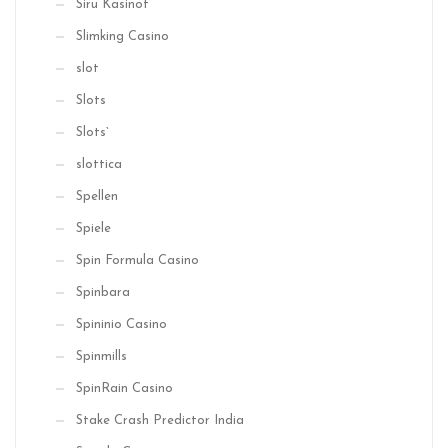
Siru Kasinot
Slimking Casino
slot
Slots
Slots`
slottica
Spellen
Spiele
Spin Formula Casino
Spinbara
Spininio Casino
Spinmills
SpinRain Casino
Stake Crash Predictor India