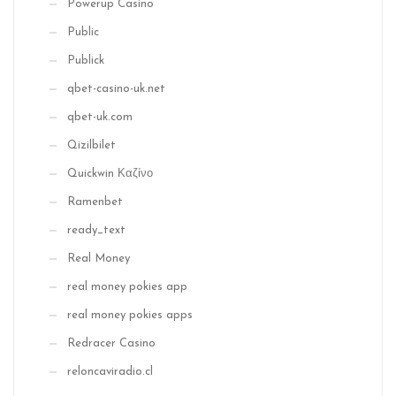
Powerup Casino
Public
Publick
qbet-casino-uk.net
qbet-uk.com
Qizilbilet
Quickwin Καζίνο
Ramenbet
ready_text
Real Money
real money pokies app
real money pokies apps
Redracer Casino
reloncaviradio.cl