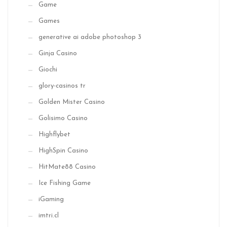
Game
Games
generative ai adobe photoshop 3
Ginja Casino
Giochi
glory-casinos tr
Golden Mister Casino
Golisimo Casino
Highflybet
HighSpin Casino
HitMate88 Casino
Ice Fishing Game
iGaming
imtri.cl