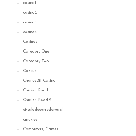
casino1
casino2
casino3
casino4
Casinos
Category One
Category Two
Cazeus
ChanceBit Casino
Chicken Road
Chicken Road 2
circulodecorredores.cl
cmgv.es
Computers, Games