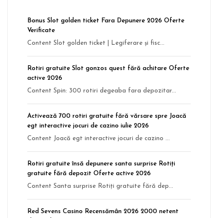
Bonus Slot golden ticket Fara Depunere 2026 Oferte
Verificate
Content Slot golden ticket | Legiferare și fisc...
Rotiri gratuite Slot gonzos quest fără achitare Oferte
active 2026
Content Spin: 300 rotiri degeaba fara depozitar...
Activează 700 rotiri gratuite fără vărsare spre Joacă
egt interactive jocuri de cazino iulie 2026
Content Joacă egt interactive jocuri de cazino ...
Rotiri gratuite însă depunere santa surprise Rotiți
gratuite fără depozit Oferte active 2026
Content Santa surprise Rotiți gratuite fără dep...
Red Sevens Casino Recensămân 2026 2000 netent