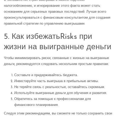
налогообложению, и игнорирование этого факта может стать
основанием для серьезных правовых последствий. Лучше всего
проконсультироваться с финансовым консультантом для создания
правильной стратегии по управлению выигрышами.
5. Как избежатьRisks при
жизни на выигранные деньги
Чтобы минимизировать риски, связанные с жизнью на выигранные
деньги, рекомендуется следовать нескольким простым правилам:
Составьте и придерживайтесь бюджета.
Инвестируйте часть выигрыша в прибыльные активы.
Не теряйте связь с реальностью, оставайтесь скромным.
Используйте выигранные деньги для обучения и развития.
Обратитесь за помощью к профессионалам для
финансового планирования.
Следуя этим рекомендациям, вы сможете не только сохранить свои