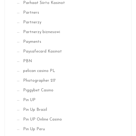
Parhaat Siirto Kasinot
Partners
Partnerzy
Partnerzy biznesowi
Payments
Paysafecard Kasinot
PBN
pelican casino PL
Photographer 217
Piggybet Casino
Pin UP
Pin Up Brazil
Pin UP Online Casino
Pin Up Peru