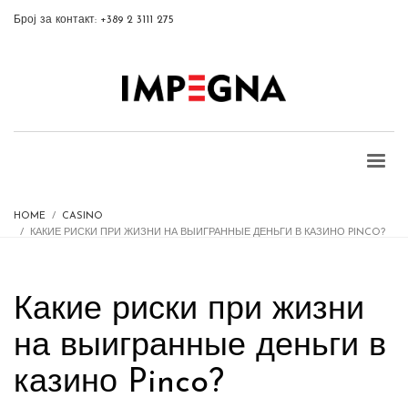
Број за контакт: +389 2 3111 275
HOME
CASINO
КАКИЕ РИСКИ ПРИ ЖИЗНИ НА ВЫИГРАННЫЕ ДЕНЬГИ В КАЗИНО PINCO?
Какие риски при жизни
на выигранные деньги в
казино Pinco?