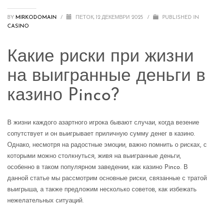
BY
MIRKODOMAIN
/
ПЕТОК, 12 ДЕКЕМВРИ 2025
/
PUBLISHED IN
CASINO
Какие риски при жизни
на выигранные деньги в
казино Pinco?
В жизни каждого азартного игрока бывают случаи, когда везение
сопутствует и он выигрывает приличную сумму денег в казино.
Однако, несмотря на радостные эмоции, важно помнить о рисках, с
которыми можно столкнуться, живя на выигранные деньги,
особенно в таком популярном заведении, как казино Pinco. В
данной статье мы рассмотрим основные риски, связанные с тратой
выигрыша, а также предложим несколько советов, как избежать
нежелательных ситуаций.