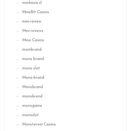
merkasia.cl
MineBit Casino
mini-review
Mini-reviews
Mino Casino
mombrand
mono brand
mono slot
Mono-brand
Monobrand
monobrend
monogame
monoslot
Monsterwin Casino