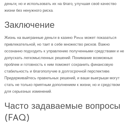
деньги, но и использовать их на благо, улучшая своё качество
жизни без ненужного риска.
Заключение
Жизнь на выигранные деньги в казино Pinco может показаться
привлекательной, но таит в себе множество рисков. Важно
осознанно подходить к управлению полученными средствами и не
допускать легкомысленных решений. Понимание возможных
проблем и готовность к ним поможет сохранить финансовую
стабильность и благополучие в долгосрочной перспективе.
Придерживайтесь правильных решений, и ваши выигрыши могут
стать не только приятным дополнением к жизни, но и средством
для серьезных изменений.
Часто задаваемые вопросы
(FAQ)