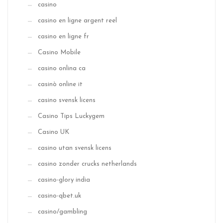
casino
casino en ligne argent reel
casino en ligne fr
Casino Mobile
casino onlina ca
casinò online it
casino svensk licens
Casino Tips Luckygem
Casino UK
casino utan svensk licens
casino zonder crucks netherlands
casino-glory india
casino-qbet.uk
casino/gambling