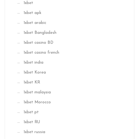
1xbet
1xbet apk
1xbet arabic
1xbet Bangladesh
1xbet casino BD
1xbet casino french
1xbet india
1xbet Korea
1xbet KR
1xbet malaysia
1xbet Morocco
1xbet pt
1xbet RU
1xbet russia