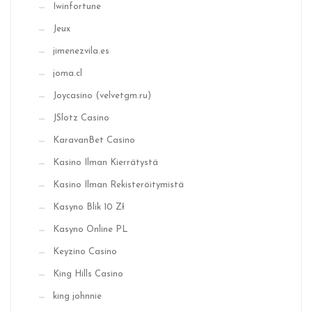
Iwinfortune
Jeux
jimenezvila.es
joma.cl
Joycasino (velvetgm.ru)
JSlotz Casino
KaravanBet Casino
Kasino Ilman Kierrätystä
Kasino Ilman Rekisteröitymistä
Kasyno Blik 10 Zł
Kasyno Online PL
Keyzino Casino
King Hills Casino
king johnnie