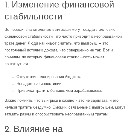
1. Изменение финансовой
стабильности
Во-первых, значительные выигрыши могут создать иллюзию
финансовой стабильности, что часто приводит к неоправданной
трате денег. Люди начинают считать, что выигрыш — это
постоянный источник дохода, что совершенно не так. Вот и
причины, по которым финансовая стабильность может
пошатнуться:
Отсутствие планирования бюджета.
Ненадежные инвестиции.
Привычка тратить больше, чем зарабатываешь.
Важно помнить, что выигрыш в казино – это не зарплата, и его
нельзя тратить бездумно. Эмоции, связанные с выигрышем, могут
затмить разум и способствовать неоправданным тратам.
2. Влияние на