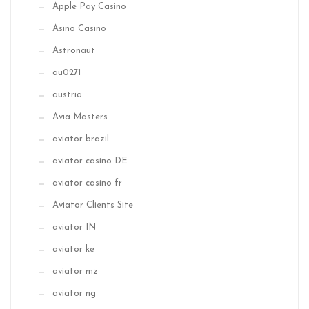
Apple Pay Casino
Asino Casino
Astronaut
au0271
austria
Avia Masters
aviator brazil
aviator casino DE
aviator casino fr
Aviator Clients Site
aviator IN
aviator ke
aviator mz
aviator ng