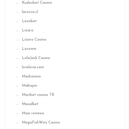
Kudosbet Casino
larocca.cl
Leonbet
Lizaro
Lizaro Casino
Locowin
LolaJack Casino
lovelova.com
Madcasino
Makispin
Maribet casino TR
Masalbet
Maxi reviewe
MegaFishWins Casino