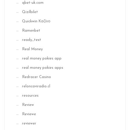
qbet-uk.com
Qizilbilet
Quickwin Καζίνο
Ramenbet
ready_text
Real Money
real money pokies app
real money pokies apps
Redracer Casino
reloncaviradio.cl
resources
Review
Reviewe
reviewer