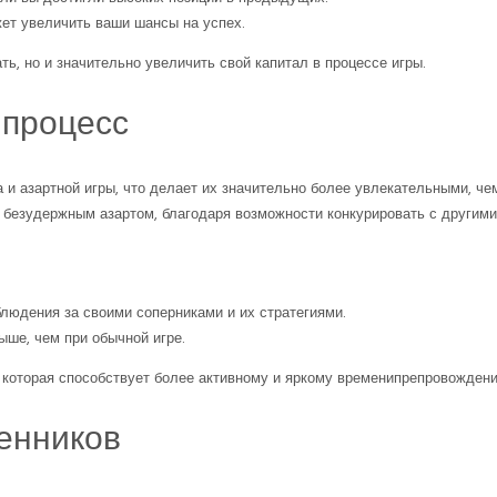
жет увеличить ваши шансы на успех.
ть, но и значительно увеличить свой капитал в процессе игры.
 процесс
 и азартной игры, что делает их значительно более увлекательными, че
д безудержным азартом, благодаря возможности конкурировать с другими
людения за своими соперниками и их стратегиями.
ше, чем при обычной игре.
которая способствует более активному и яркому временипрепровожден
енников