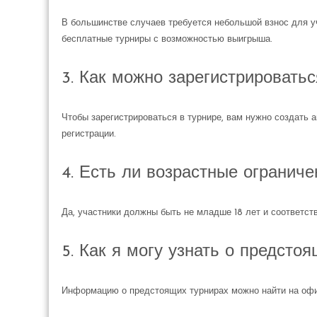
В большинстве случаев требуется небольшой взнос для у
бесплатные турниры с возможностью выигрыша.
3. Как можно зарегистрироватьс
Чтобы зарегистрироваться в турнире, вам нужно создать 
регистрации.
4. Есть ли возрастные ограниче
Да, участники должны быть не младше 18 лет и соответств
5. Как я могу узнать о предсто
Информацию о предстоящих турнирах можно найти на офиц