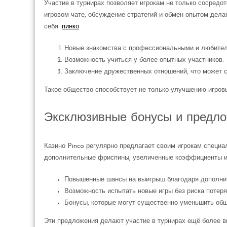
Участие в турнирах позволяет игрокам не только сосредо
игровом чате, обсуждение стратегий и обмен опытом дел
себя:
пинко
Новые знакомства с профессиональными и любител
Возможность учиться у более опытных участников.
Заключение дружественных отношений, что может с
Такое общество способствует не только улучшению игров
Эксклюзивные бонусы и предл
Казино Pinco регулярно предлагает своим игрокам специа
дополнительные фриспины, увеличенные коэффициенты и
Повышенные шансы на выигрыш благодаря дополнит
Возможность испытать новые игры без риска потеря
Бонусы, которые могут существенно уменьшить общ
Эти предложения делают участие в турнирах ещё более в