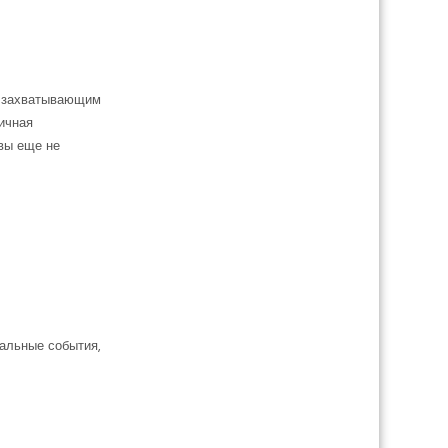
ся захватывающим
ичная
 вы еще не
иальные события,