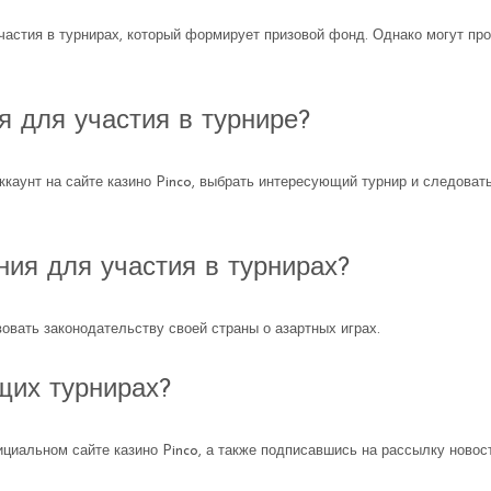
частия в турнирах, который формирует призовой фонд. Однако могут пр
я для участия в турнире?
аккаунт на сайте казино Pinco, выбрать интересующий турнир и следоват
ния для участия в турнирах?
овать законодательству своей страны о азартных играх.
ящих турнирах?
иальном сайте казино Pinco, а также подписавшись на рассылку новост