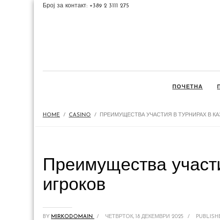
Број за контакт: +389 2 3111 275
ПОЧЕТНА
HOME
CASINO
ПРЕИМУЩЕСТВА УЧАСТИЯ В ТУРНИРАХ В КА
Преимущества участи
игроков
BY
MIRKODOMAIN
/
ЧЕТВРТОК, 18 ДЕКЕМВРИ 2025
/
PUBLISH