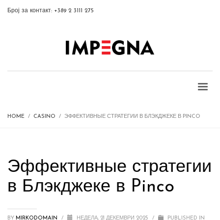
Број за контакт: +389 2 3111 275
HOME
CASINO
ЭФФЕКТИВНЫЕ СТРАТЕГИИ В БЛЭКДЖЕКЕ В PINCO
Эффективные стратегии
в Блэкджеке в Pinco
BY
MIRKODOMAIN
/
НЕДЕЛА, 21 ДЕКЕМВРИ 2025
/
PUBLISHED IN