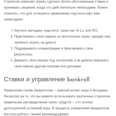
Стратегия помогает игроку сделать более обоснованные ставки и
принимать решения, когда это действительно необходимо. Важно
отметить, что для успешного применения подсчета карт вам
необходимо:
Изучить методику подсчета, такие как Hi-Lo или KO.
Практиковать свои навыки на бесплатных играх, прежде чем
начинать играть на деньги.
Поддерживать концентрацию и фиксировать свои
результаты.
Держать свои эмоции под контролем и не демонстрировать
свои навыки другим игрокам или дилерам.
Ставки и управление bankroll
Управление своим банкроллом — важный аспект игры в блэкджек.
Несмотря на то, что вы можете использовать различные стратегии,
правильное распределение своих средств — это основа
долгосрочной успешной игры. В процессе управления банкроллом
воспользуйтесь такими рекомендациями: