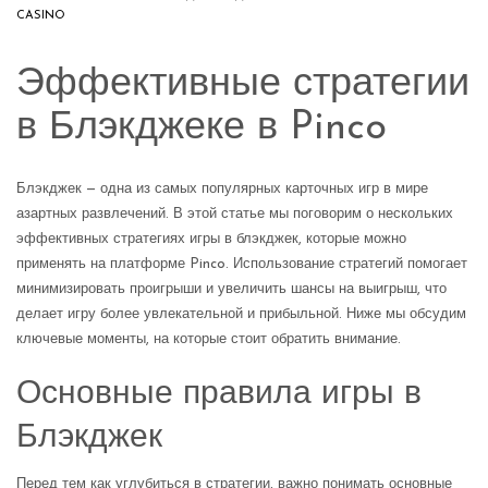
CASINO
Эффективные стратегии
в Блэкджеке в Pinco
Блэкджек — одна из самых популярных карточных игр в мире
азартных развлечений. В этой статье мы поговорим о нескольких
эффективных стратегиях игры в блэкджек, которые можно
применять на платформе Pinco. Использование стратегий помогает
минимизировать проигрыши и увеличить шансы на выигрыш, что
делает игру более увлекательной и прибыльной. Ниже мы обсудим
ключевые моменты, на которые стоит обратить внимание.
Основные правила игры в
Блэкджек
Перед тем как углубиться в стратегии, важно понимать основные