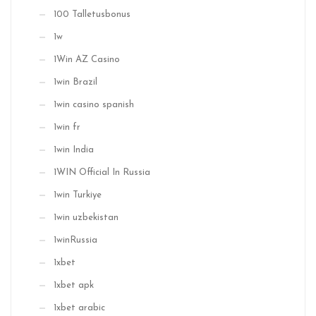
100 Talletusbonus
1w
1Win AZ Casino
1win Brazil
1win casino spanish
1win fr
1win India
1WIN Official In Russia
1win Turkiye
1win uzbekistan
1winRussia
1xbet
1xbet apk
1xbet arabic