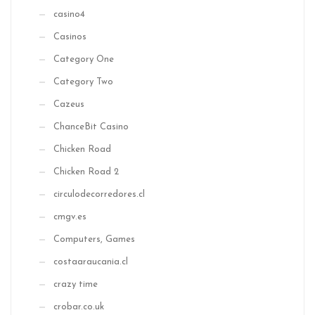
casino4
Casinos
Category One
Category Two
Cazeus
ChanceBit Casino
Chicken Road
Chicken Road 2
circulodecorredores.cl
cmgv.es
Computers, Games
costaaraucania.cl
crazy time
crobar.co.uk