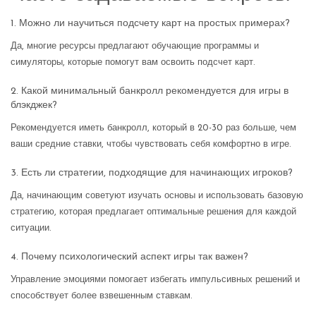
1. Можно ли научиться подсчету карт на простых примерах?
Да, многие ресурсы предлагают обучающие программы и
симуляторы, которые помогут вам освоить подсчет карт.
2. Какой минимальный банкролл рекомендуется для игры в
блэкджек?
Рекомендуется иметь банкролл, который в 20-30 раз больше, чем
ваши средние ставки, чтобы чувствовать себя комфортно в игре.
3. Есть ли стратегии, подходящие для начинающих игроков?
Да, начинающим советуют изучать основы и использовать базовую
стратегию, которая предлагает оптимальные решения для каждой
ситуации.
4. Почему психологический аспект игры так важен?
Управление эмоциями помогает избегать импульсивных решений и
способствует более взвешенным ставкам.