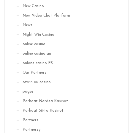
New Casino
New Video Chat Platform
News
Night Win Casino
online casino
online casino au
onlone casino ES
Our Partners
ozwin au casino
pages
Parhaat Nordea Kasinot
Parhaat Siirto Kasinot
Partners
Partnerzy