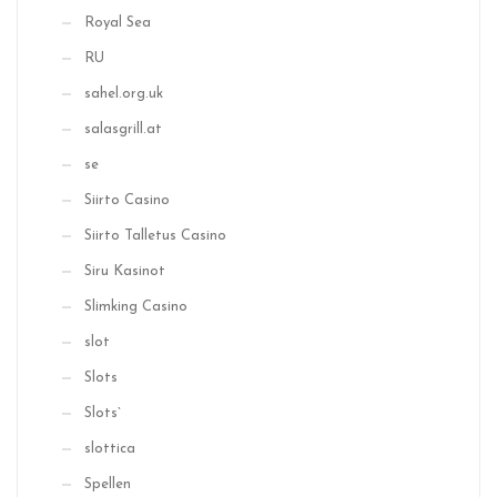
Royal Sea
RU
sahel.org.uk
salasgrill.at
se
Siirto Casino
Siirto Talletus Casino
Siru Kasinot
Slimking Casino
slot
Slots
Slots`
slottica
Spellen