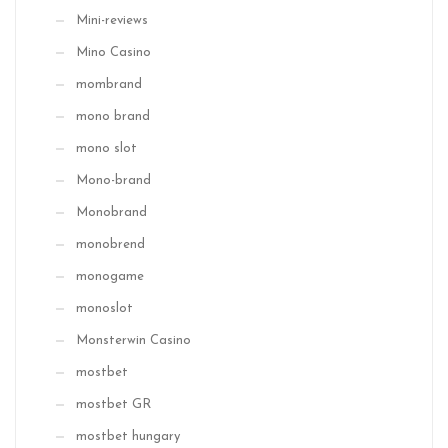
Mini-reviews
Mino Casino
mombrand
mono brand
mono slot
Mono-brand
Monobrand
monobrend
monogame
monoslot
Monsterwin Casino
mostbet
mostbet GR
mostbet hungary