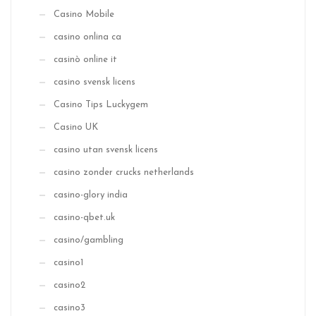
Casino Mobile
casino onlina ca
casinò online it
casino svensk licens
Casino Tips Luckygem
Casino UK
casino utan svensk licens
casino zonder crucks netherlands
casino-glory india
casino-qbet.uk
casino/gambling
casino1
casino2
casino3