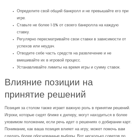
Определите свой общий банкролл и не превышайте его при
игре.
Ставьте не более 1-2% от своего банкролла на каждую
ставку.
Регулярно пересматривайте свои ставки в зависимости от
успехов или неудач.
Отводите себе часть средств на развлечение и не
вмешивайте их в игровой процесс.
Устанавливайте лимиты на время игры и сумму ставок.
Влияние позиции на
принятие решений
Позиция за столом также играет важную роль в принятии решений.
Игроки, которые сидят ближе к дилеру, могут находиться в более
уязвимом положении, если речь идет о решениях о добирании карт.
Понимание, как ваша позиция влияет на игру, может помочь вам
сделать более обоснованные выборы. Вот несколько советов по