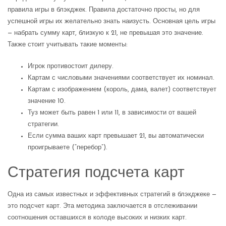
правила игры в блэкджек. Правила достаточно просты, но для
успешной игры их желательно знать наизусть. Основная цель игры
— набрать сумму карт, близкую к 21, не превышая это значение.
Также стоит учитывать такие моменты:
Игрок противостоит дилеру.
Картам с числовыми значениями соответствует их номинал.
Картам с изображением (король, дама, валет) соответствует
значение 10.
Туз может быть равен 1 или 11, в зависимости от вашей
стратегии.
Если сумма ваших карт превышает 21, вы автоматически
проигрываете (“перебор”).
Стратегия подсчета карт
Одна из самых известных и эффективных стратегий в блэкджеке —
это подсчет карт. Эта методика заключается в отслеживании
соотношения оставшихся в колоде высоких и низких карт.