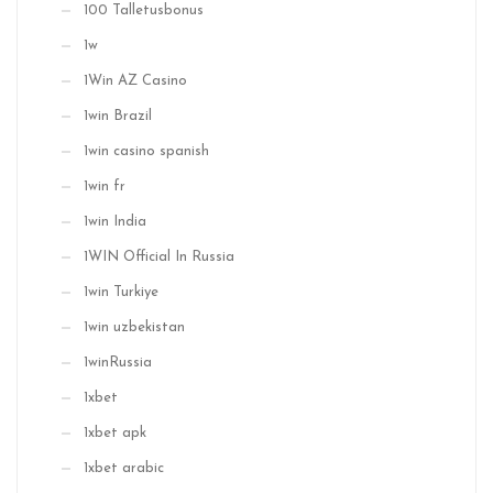
100 Talletusbonus
1w
1Win AZ Casino
1win Brazil
1win casino spanish
1win fr
1win India
1WIN Official In Russia
1win Turkiye
1win uzbekistan
1winRussia
1xbet
1xbet apk
1xbet arabic