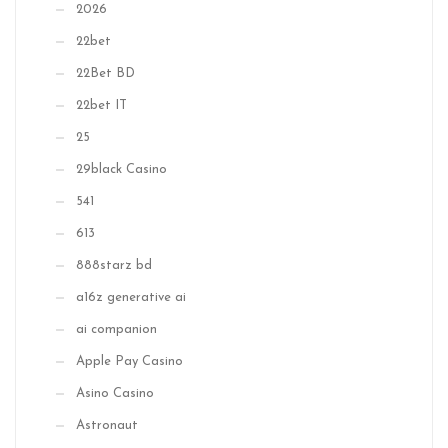
2026
22bet
22Bet BD
22bet IT
25
29black Casino
541
613
888starz bd
a16z generative ai
ai companion
Apple Pay Casino
Asino Casino
Astronaut