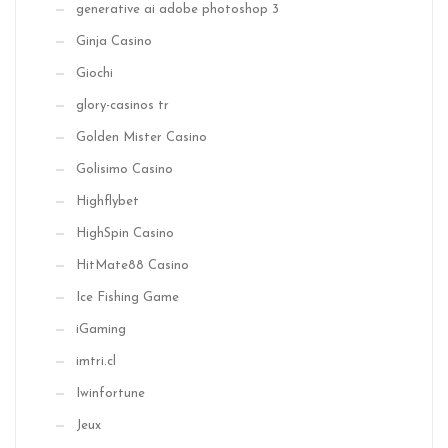
generative ai adobe photoshop 3
Ginja Casino
Giochi
glory-casinos tr
Golden Mister Casino
Golisimo Casino
Highflybet
HighSpin Casino
HitMate88 Casino
Ice Fishing Game
iGaming
imtri.cl
Iwinfortune
Jeux