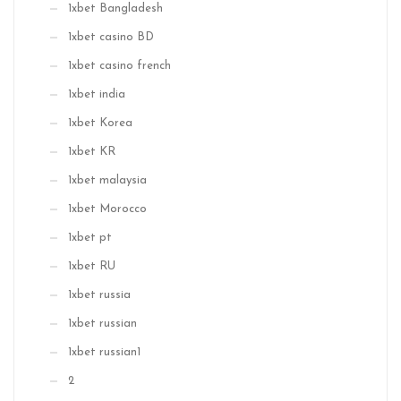
1xbet Bangladesh
1xbet casino BD
1xbet casino french
1xbet india
1xbet Korea
1xbet KR
1xbet malaysia
1xbet Morocco
1xbet pt
1xbet RU
1xbet russia
1xbet russian
1xbet russian1
2