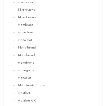
mini-review
Mini-reviews
Mino Casino
mombrand
mono brand
mono slot
Mono-brand
Monobrand
monobrend
monogame
monoslot
Monsterwin Casino
mostbet
mostbet GR