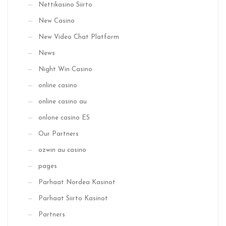
Nettikasino Siirto
New Casino
New Video Chat Platform
News
Night Win Casino
online casino
online casino au
onlone casino ES
Our Partners
ozwin au casino
pages
Parhaat Nordea Kasinot
Parhaat Siirto Kasinot
Partners