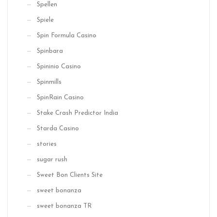
Spellen
Spiele
Spin Formula Casino
Spinbara
Spininio Casino
Spinmills
SpinRain Casino
Stake Crash Predictor India
Starda Casino
stories
sugar rush
Sweet Bon Clients Site
sweet bonanza
sweet bonanza TR