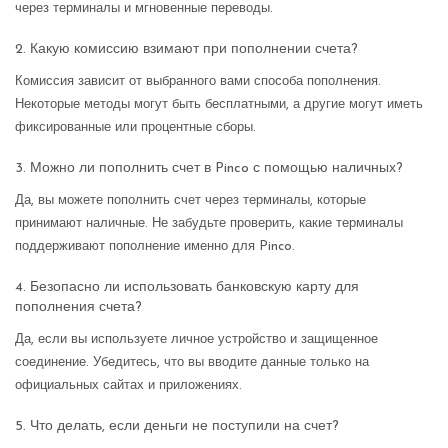
через терминалы и мгновенные переводы.
2. Какую комиссию взимают при пополнении счета?
Комиссия зависит от выбранного вами способа пополнения.
Некоторые методы могут быть бесплатными, а другие могут иметь
фиксированные или процентные сборы.
3. Можно ли пополнить счет в Pinco с помощью наличных?
Да, вы можете пополнить счет через терминалы, которые
принимают наличные. Не забудьте проверить, какие терминалы
поддерживают пополнение именно для Pinco.
4. Безопасно ли использовать банковскую карту для
пополнения счета?
Да, если вы используете личное устройство и защищенное
соединение. Убедитесь, что вы вводите данные только на
официальных сайтах и приложениях.
5. Что делать, если деньги не поступили на счет?