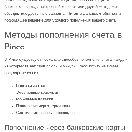
важно знать, какие методы подходят именно вам. Будь то
банковская карта, электронный кошелек или другой метод, мы
обсудим все доступные варианты. Читайте дальше, чтобы найти
подходящее решение для удобного пополнения вашего счета.
Методы пополнения счета в
Pinco
В Pinco существуют несколько способов пополнения счета, каждый
из которых имеет свои плюсы и минусы. Рассмотрим наиболее
популярные из них:
Банковские карты
Электронные кошельки
Мобильные платежи
Пополнение через терминалы
Системы мгновенных переводов
Пополнение через банковские карты