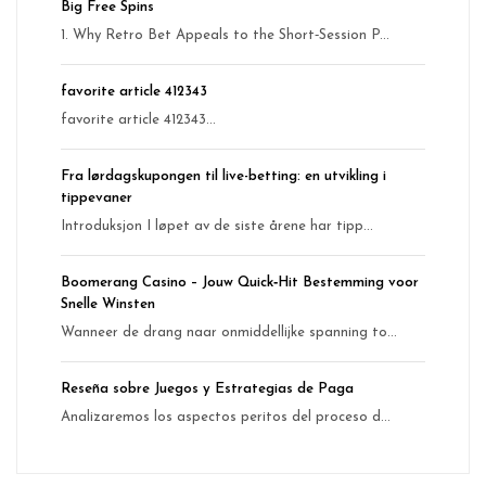
Big Free Spins
1. Why Retro Bet Appeals to the Short‑Session P...
favorite article 412343
favorite article 412343...
Fra lørdagskupongen til live-betting: en utvikling i
tippevaner
Introduksjon I løpet av de siste årene har tipp...
Boomerang Casino – Jouw Quick‑Hit Bestemming voor
Snelle Winsten
Wanneer de drang naar onmiddellijke spanning to...
Reseña sobre Juegos y Estrategias de Paga
Analizaremos los aspectos peritos del proceso d...