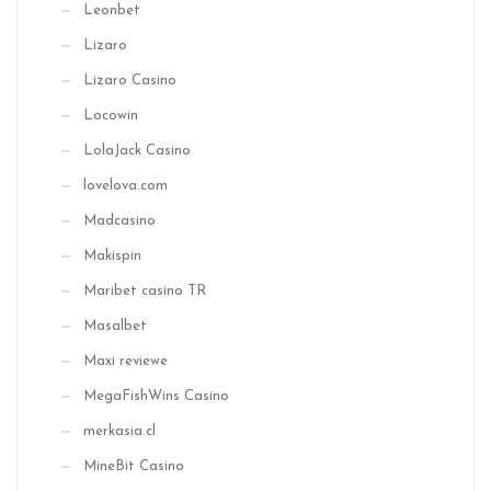
Leonbet
Lizaro
Lizaro Casino
Locowin
LolaJack Casino
lovelova.com
Madcasino
Makispin
Maribet casino TR
Masalbet
Maxi reviewe
MegaFishWins Casino
merkasia.cl
MineBit Casino