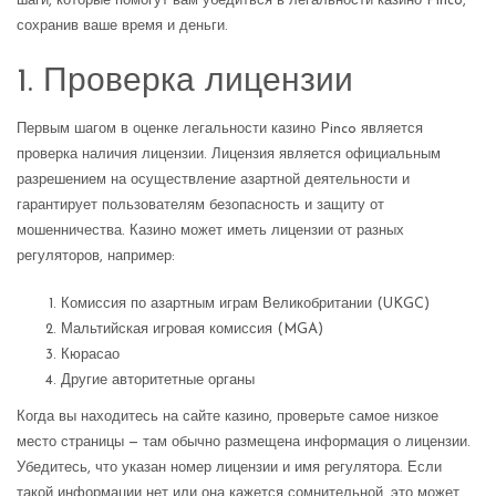
шаги, которые помогут вам убедиться в легальности казино Pinco,
сохранив ваше время и деньги.
1. Проверка лицензии
Первым шагом в оценке легальности казино Pinco является
проверка наличия лицензии. Лицензия является официальным
разрешением на осуществление азартной деятельности и
гарантирует пользователям безопасность и защиту от
мошенничества. Казино может иметь лицензии от разных
регуляторов, например:
Комиссия по азартным играм Великобритании (UKGC)
Мальтийская игровая комиссия (MGA)
Кюрасао
Другие авторитетные органы
Когда вы находитесь на сайте казино, проверьте самое низкое
место страницы — там обычно размещена информация о лицензии.
Убедитесь, что указан номер лицензии и имя регулятора. Если
такой информации нет или она кажется сомнительной, это может