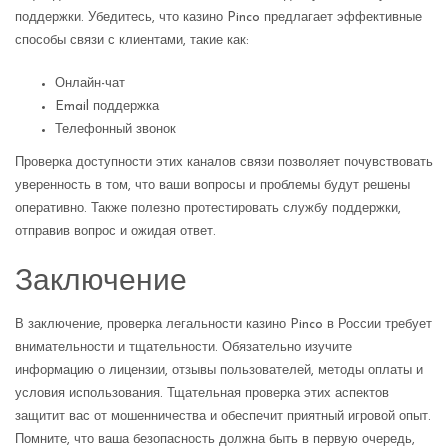
поддержки. Убедитесь, что казино Pinco предлагает эффективные
способы связи с клиентами, такие как:
Онлайн-чат
Email поддержка
Телефонный звонок
Проверка доступности этих каналов связи позволяет почувствовать
уверенность в том, что ваши вопросы и проблемы будут решены
оперативно. Также полезно протестировать службу поддержки,
отправив вопрос и ожидая ответ.
Заключение
В заключение, проверка легальности казино Pinco в России требует
внимательности и тщательности. Обязательно изучите
информацию о лицензии, отзывы пользователей, методы оплаты и
условия использования. Тщательная проверка этих аспектов
защитит вас от мошенничества и обеспечит приятный игровой опыт.
Помните, что ваша безопасность должна быть в первую очередь,