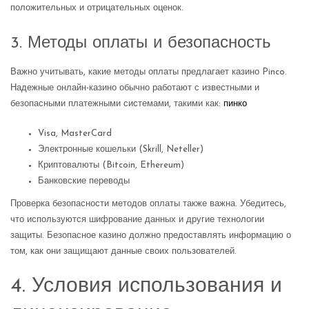
положительных и отрицательных оценок.
3. Методы оплаты и безопасность
Важно учитывать, какие методы оплаты предлагает казино Pinco.
Надежные онлайн-казино обычно работают с известными и
безопасными платежными системами, такими как:
пинко
Visa, MasterCard
Электронные кошельки (Skrill, Neteller)
Криптовалюты (Bitcoin, Ethereum)
Банковские переводы
Проверка безопасности методов оплаты также важна. Убедитесь,
что используются шифрование данных и другие технологии
защиты. Безопасное казино должно предоставлять информацию о
том, как они защищают данные своих пользователей.
4. Условия использования и