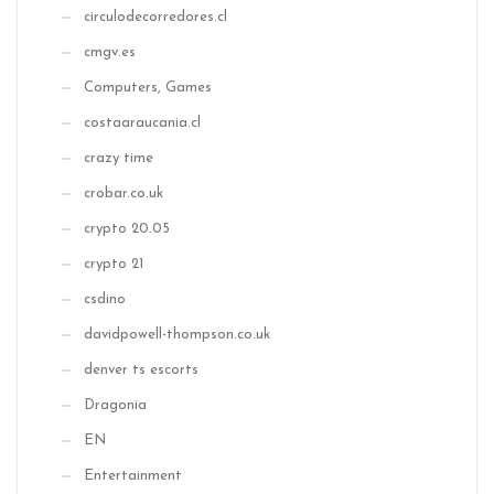
circulodecorredores.cl
cmgv.es
Computers, Games
costaaraucania.cl
crazy time
crobar.co.uk
crypto 20.05
crypto 21
csdino
davidpowell-thompson.co.uk
denver ts escorts
Dragonia
EN
Entertainment