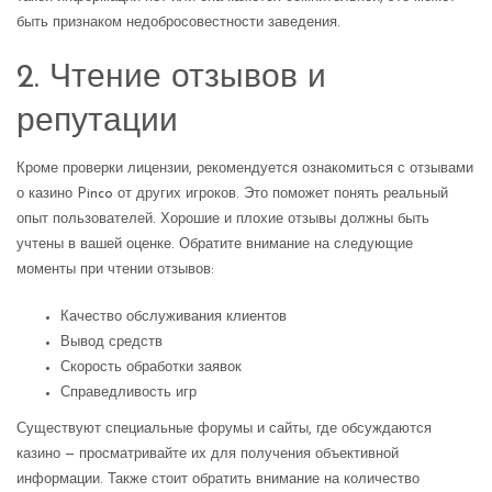
быть признаком недобросовестности заведения.
2. Чтение отзывов и
репутации
Кроме проверки лицензии, рекомендуется ознакомиться с отзывами
о казино Pinco от других игроков. Это поможет понять реальный
опыт пользователей. Хорошие и плохие отзывы должны быть
учтены в вашей оценке. Обратите внимание на следующие
моменты при чтении отзывов:
Качество обслуживания клиентов
Вывод средств
Скорость обработки заявок
Справедливость игр
Существуют специальные форумы и сайты, где обсуждаются
казино — просматривайте их для получения объективной
информации. Также стоит обратить внимание на количество