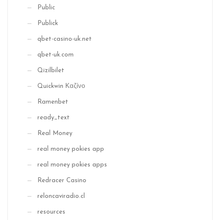
Public
Publick
qbet-casino-uk.net
qbet-uk.com
Qizilbilet
Quickwin Καζίνο
Ramenbet
ready_text
Real Money
real money pokies app
real money pokies apps
Redracer Casino
reloncaviradio.cl
resources