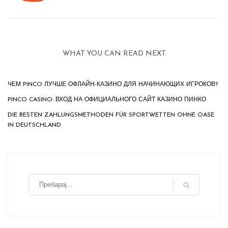
WHAT YOU CAN READ NEXT
ЧЕМ PINCO ЛУЧШЕ ОФЛАЙН-КАЗИНО ДЛЯ НАЧИНАЮЩИХ ИГРОКОВ?
PINCO CASINO: ВХОД НА ОФИЦИАЛЬНОГО САЙТ КАЗИНО ПИНКО
DIE BESTEN ZAHLUNGSMETHODEN FÜR SPORTWETTEN OHNE OASE
IN DEUTSCHLAND