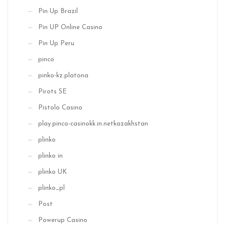
Pin Up Brazil
Pin UP Online Casino
Pin Up Peru
pinco
pinko-kz.platona
Pirots SE
Pistolo Casino
play.pinco-casinokk.in.netkazakhstan
plinko
plinko in
plinko UK
plinko_pl
Post
Powerup Casino