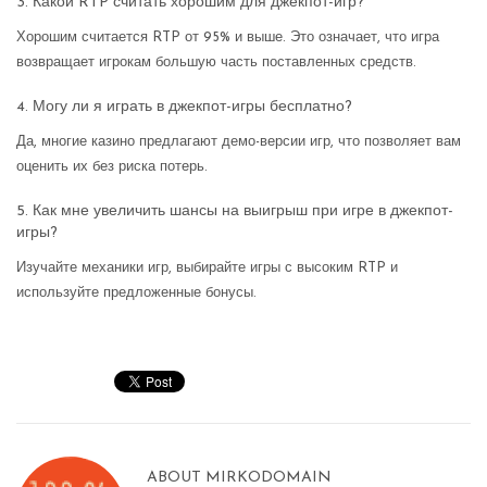
3. Какой RTP считать хорошим для джекпот-игр?
Хорошим считается RTP от 95% и выше. Это означает, что игра
возвращает игрокам большую часть поставленных средств.
4. Могу ли я играть в джекпот-игры бесплатно?
Да, многие казино предлагают демо-версии игр, что позволяет вам
оценить их без риска потерь.
5. Как мне увеличить шансы на выигрыш при игре в джекпот-
игры?
Изучайте механики игр, выбирайте игры с высоким RTP и
используйте предложенные бонусы.
ABOUT
MIRKODOMAIN