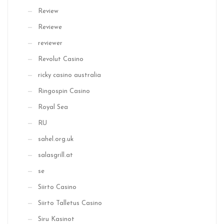
Review
Reviewe
reviewer
Revolut Casino
ricky casino australia
Ringospin Casino
Royal Sea
RU
sahel.org.uk
salasgrill.at
se
Siirto Casino
Siirto Talletus Casino
Siru Kasinot