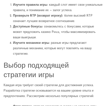
Изучите правила игры
: каждый слот имеет свои уникальные
правила, и понимание их — залог успеха.
Проверьте RTP (возврат игроку)
: более высокий RTP
означает лучшее возвратное соотношение.
Доступные бонусы
: ознакомьтесь с бонусами, которые
может предложить казино Pinco, чтобы максимизировать
ваши выигрыши.
Изучите механики игры
: разные игры предлагают
различные механики, которые могут повлиять на вашу
стратегию.
Выбор подходящей
стратегии игры
Каждая игра требует своей стратегии для достижения успеха.
Разработка стратегии основывается на вашем уровне опыта и
предпочтениях. Рассмотрим несколько популярных стратегий: