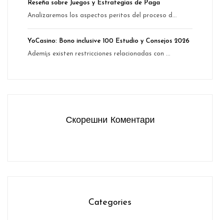
Reseña sobre Juegos y Estrategias de Paga
Analizaremos los aspectos peritos del proceso d...
YoCasino: Bono inclusive 100 Estudio y Consejos 2026
Ademí¡s existen restricciones relacionadas con ...
Скорешни Коментари
Categories