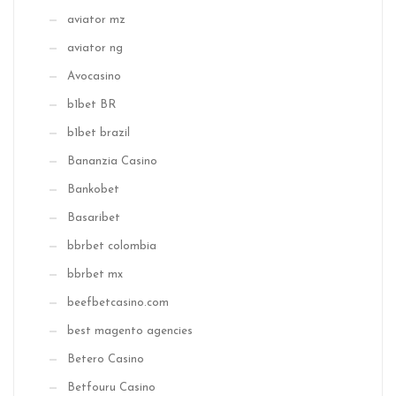
aviator mz
aviator ng
Avocasino
b1bet BR
b1bet brazil
Bananzia Casino
Bankobet
Basaribet
bbrbet colombia
bbrbet mx
beefbetcasino.com
best magento agencies
Betero Casino
Betfouru Casino