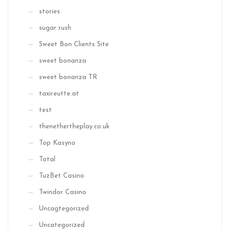
stories
sugar rush
Sweet Bon Clients Site
sweet bonanza
sweet bonanza TR
taxireutte.at
test
thenethertheplay.co.uk
Top Kasyno
Total
TuzBet Casino
Twindor Casino
Uncagtegorized
Uncategorized