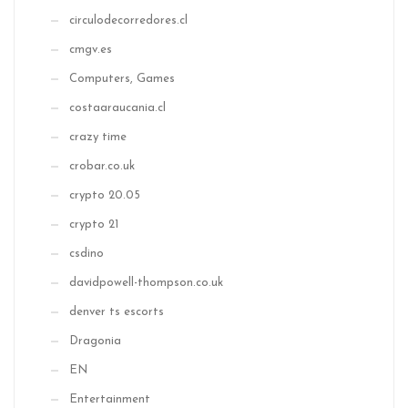
circulodecorredores.cl
cmgv.es
Computers, Games
costaaraucania.cl
crazy time
crobar.co.uk
crypto 20.05
crypto 21
csdino
davidpowell-thompson.co.uk
denver ts escorts
Dragonia
EN
Entertainment