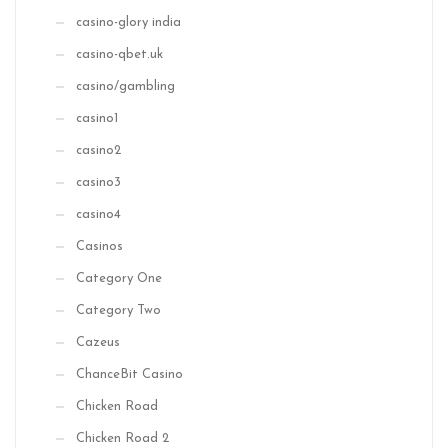
casino-glory india
casino-qbet.uk
casino/gambling
casino1
casino2
casino3
casino4
Casinos
Category One
Category Two
Cazeus
ChanceBit Casino
Chicken Road
Chicken Road 2