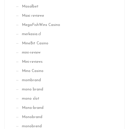
Masalbet
Maxi reviewe
MegaFishWins Casino
merkasia.cl
MineBit Casino
mini-review
Mini-reviews
Mino Casino
mombrand
mono brand
mono slot
Mono-brand
Monobrand
monobrend