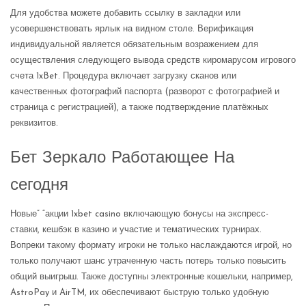
Для удобства можете добавить ссылку в закладки или
усовершенствовать ярлык на видном столе. Верификация
индивидуальной является обязательным возражением для
осуществления следующего вывода средств киромарусом игрового
счета 1xBet. Процедура включает загрузку сканов или
качественных фотографий паспорта (разворот с фотографией и
страница с регистрацией), а также подтверждение платёжных
реквизитов.
Бет Зеркало Работающее На
сегодня
Новые” “акции 1xbet casino включающую бонусы на экспресс-
ставки, кешбэк в казино и участие и тематических турнирах.
Вопреки такому формату игроки не только наслаждаются игрой, но
только получают шанс утраченную часть потерь только повысить
общий выигрыш. Также доступны электронные кошельки, например,
AstroPay и AirTM, их обеспечивают быструю только удобную