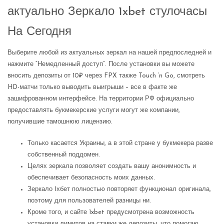
актуально Зеркало 1xbet стулочасы
На Сегодня
Выберите любой из актуальных зеркал на нашей предпоследней и
нажмите “Немедленный доступ”. После установки вы можете
вносить депозиты от 10₽ через FPX также Touch ‘n Go, смотреть
HD-матчи только выводить выигрыши – все в факте же
зашифрованном интерфейсе. На территории РФ официально
предоставлять букмекерские услуги могут же компании,
получившие тамошнюю лицензию.
Только касается Украины, а в этой стране у букмекера разве
собственный поддомен.
Целях зеркала позволяет создать вашу анонимность и
обеспечивает безопасность моих данных.
Зеркало 1хбет полностью повторяет функционал оригинала,
поэтому для пользователей разницы ни.
Кроме того, и сайте 1xbet предусмотрена возможность
установки лимитов на ставки же депозиты, что помогаю