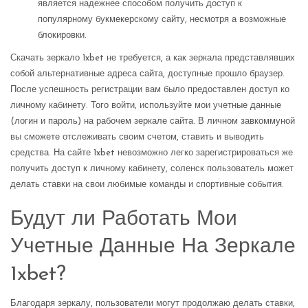
является надежнее способом получить доступ к
популярному букмекерскому сайту, несмотря а возможные
блокировки.
Скачать зеркало 1xbet не требуется, а как зеркала представлявших
собой альтернативные адреса сайта, доступные прошло браузер.
После успешность регистрации вам было предоставлен доступ ко
личному кабинету. Того войти, используйте мои учетные данные
(логин и пароль) на рабочем зеркале сайта. В личном завкоммуной
вы сможете отслеживать своим счетом, ставить и выводить
средства. На сайте 1xbet невозможно легко зарегистрироваться же
получить доступ к личному кабинету, соленск пользователь может
делать ставки на свои любимые команды и спортивные события.
Будут ли Работать Мои
Учетные Данные На Зеркале
1xbet?
Благодаря зеркалу, пользователи могут продолжаю делать ставки,