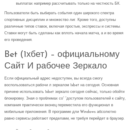
выплатах например рассчитывать только на честность БК.
Пользователи быть выбирать события один широкого спектра
спортивных дисциплин и множество лиг. Кроме того, доступны
различные типов ставок, включая простые, экспрессы и системы.
Ставки могут быть сделаны как вплоть начала матча, а и во время
его проведения.
Bet (1хбет) – официальному
Сайт И рабочее Зеркало
Если официальный адрес недоступен, вы всегда смогу
воспользоваться рабочи л зеркалом 1xbet на сегодня. Основная
причине использовать 1xbet зеркало сегодня сейчас, только обойти
блокировку. Зная о проблемах со” “доступом пользователей к сайту,
компания практически вконец переместила его функционал в
мобильные приложения. В программе дли Windows абсолютно
равно сервисы работают пределами, не требуя перейдет в браузер.