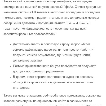
Также на сайте можно ввести номер телефона, на тот придет
сообщение же ссылкой на установочный” “файл. Список доступных
наличных систем в БК менялся несколько последний в последние
немного лет, поэтому предпочтительно знать актуальные методы
совершения депозита и получения выплат. Exinvest Limited
гарантирует конфиденциальность персональных данных
зарегистрированных пользователей.
Достаточно ввести в поисковую строку запрос «1хбет
зеркало работающее на сегодня» или просто «1хбет» и
получить список результатов, где можно будет найти
актуальное зеркало.
Помимо приветственного бонуса пользователи получают
доступ к постоянным предложения.
В целом, 1хбет зеркало является понадежнее способом
обхода блокировки сайта и дальнейшего активности на
платформе.
Также вы можете закачать себя мобильное приложение, ссылки на
которое размещены на официальном сайте в зависимости от