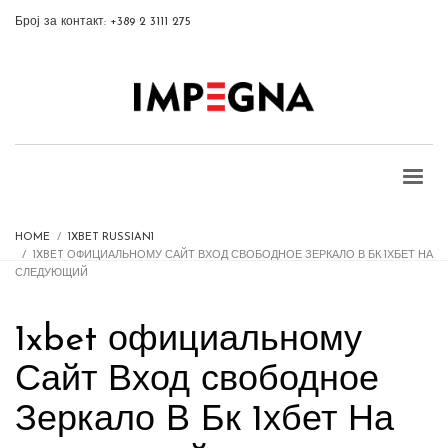
Број за контакт: +389 2 3111 275
HOME
1XBET RUSSIAN1
1XBET ОФИЦИАЛЬНОМУ САЙТ ВХОД СВОБОДНОЕ ЗЕРКАЛО В БК 1ХБЕТ НА
СЛЕДУЮЩИЙ
1xbet официальному
Сайт Вход свободное
Зеркало В Бк 1хбет На