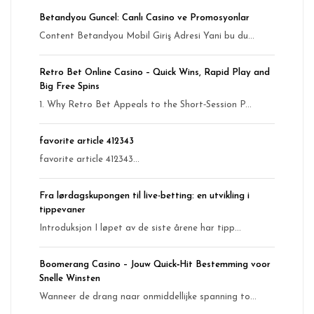
Betandyou Guncel: Canlı Casino ve Promosyonlar
Content Betandyou Mobil Giriş Adresi Yani bu du...
Retro Bet Online Casino – Quick Wins, Rapid Play and
Big Free Spins
1. Why Retro Bet Appeals to the Short‑Session P...
favorite article 412343
favorite article 412343...
Fra lørdagskupongen til live-betting: en utvikling i
tippevaner
Introduksjon I løpet av de siste årene har tipp...
Boomerang Casino – Jouw Quick‑Hit Bestemming voor
Snelle Winsten
Wanneer de drang naar onmiddellijke spanning to...