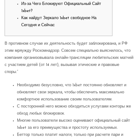
Из-за Чего Блокируют Официальный Сайт
1xbet?
Как найдут Зеркало 1xbet свободное На
Сегодня и Сейчас
В противном случае их деятельность будет заблокирована, и РФ
этим мряужду Роскомнадзор. Совсем специально выяснилось, что
компания организовывала онлайн-трансляции любительских матчей
с участием детей (от 14 лет), вызывая этические и правовые
споры.”
Необходимо безусловно, что 1xbet постоянно обновляет и
обновляет свои зеркала, чтобы обеспечить максимально
комфортное использование своим пользователям.
С посторонней него можно обходиться услугами конторы же
обход любых блокировок.
Многие пользователи высоко оценивают официальный сайт
1xbet за его преимущества и простоту используемых.
Беттор только платит налоги, только при расчете пари и