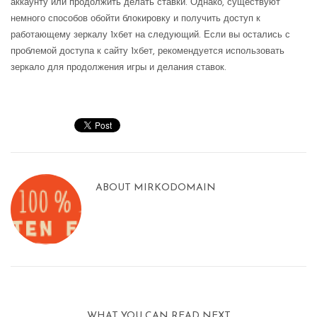
аккаунту или продолжить делать ставки. Однако, существуют
немного способов обойти блокировку и получить доступ к
работающему зеркалу 1хбет на следующий. Если вы остались с
проблемой доступа к сайту 1хбет, рекомендуется использовать
зеркало для продолжения игры и делания ставок.
ABOUT
MIRKODOMAIN
WHAT YOU CAN READ NEXT