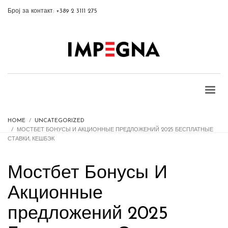
Број за контакт: +389 2 3111 275
HOME
UNCATEGORIZED
МОСТБЕТ БОНУСЫ И АКЦИОННЫЕ ПРЕДЛОЖЕНИЙ 2025 БЕСПЛАТНЫЕ
СТАВКИ, КЕШБЭК
Мостбет Бонусы И
Акционные
предложений 2025