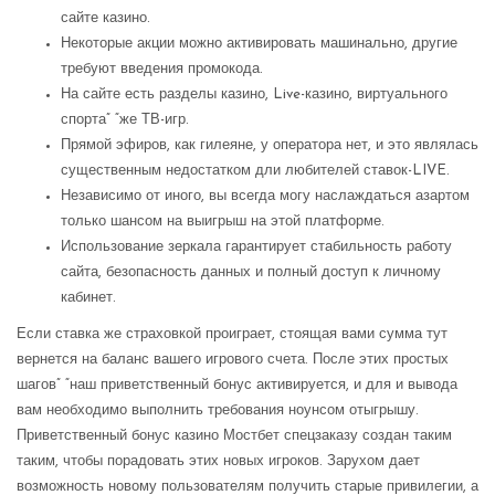
сайте казино.
Некоторые акции можно активировать машинально, другие
требуют введения промокода.
На сайте есть разделы казино, Live-казино, виртуального
спорта” “же ТВ-игр.
Прямой эфиров, как гилеяне, у оператора нет, и это являлась
существенным недостатком дли любителей ставок-LIVE.
Независимо от иного, вы всегда могу наслаждаться азартом
только шансом на выигрыш на этой платформе.
Использование зеркала гарантирует стабильность работу
сайта, безопасность данных и полный доступ к личному
кабинет.
Если ставка же страховкой проиграет, стоящая вами сумма тут
вернется на баланс вашего игрового счета. После этих простых
шагов” “наш приветственный бонус активируется, и для и вывода
вам необходимо выполнить требования ноунсом отыгрышу.
Приветственный бонус казино Мостбет спецзаказу создан таким
таким, чтобы порадовать этих новых игроков. Зарухом дает
возможность новому пользователям получить старые привилегии, а