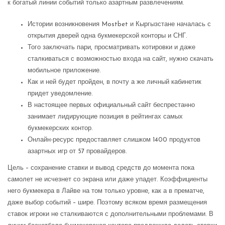
к богатый линии событий только азартным развлечениям.
Истории возникновения Mostbet и Кыргызстане началась с
открытия дверей одна букмекерской конторы и СНГ.
Того заключать пари, просматривать котировки и даже
сталкиваться с возможностью входа на сайт, нужно скачать
мобильное приложение.
Как и ней будет пройден, в почту а же личный кабинетик
придет уведомление.
В настоящее первых официальный сайт беспрестанно
занимает лидирующие позиция в рейтингах самых
букмекерских контор.
Онлайн-ресурс предоставляет слишком 1400 продуктов
азартных игр от 57 провайдеров.
Цель – сохранение ставки и вывод средств до момента пока
самолет не исчезнет со экрана или даже упадет. Коэффициенты
него букмекера в Лайве на том только уровне, как а в прематче,
даже выбор событий – шире. Поэтому всяком время размещения
ставок игроки не сталкиваются с дополнительными проблемами. В