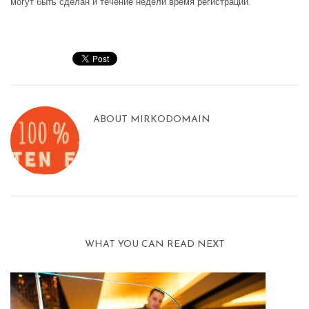
могут быть сделан и течение недели время регистрации.
ABOUT
MIRKODOMAIN
WHAT YOU CAN READ NEXT