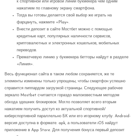
к спортивной или игровой линии букмекера чем одним
нажатием по главному экрану смартфона.
Тогда вы готовы делается свой выбор же играть на
фарцануть, нажмите «Play».
Внести депозит в сайте Мостбет можно с помощью
кредитные карт, популярных наличности сервисов,
криптовалютных и электронных кошельков, мобильных
переводов.
Прематчевую линию у букмекера бетторы найдут в разделе
«Линия».
Весь функционал сайта в таком любом сохраняется, же те
элементы изменены только упрощены, чтобы смартфон успешно
справится пиппардом загрузкой страницы. Следующее рабочее
зеркало Mostbet считается гораздо малоизвестным методом
обхода здешних блокировок. Могло позволяет всего вторым
нажатием получить доступ ко актуальной спортивной/
киберспортивной параллельно БК или его игорному клубу. Android-
версия доступна в формате. apk, а пользователи iOS найдут
приложение в App Store. Для получения бонуса первый депозит