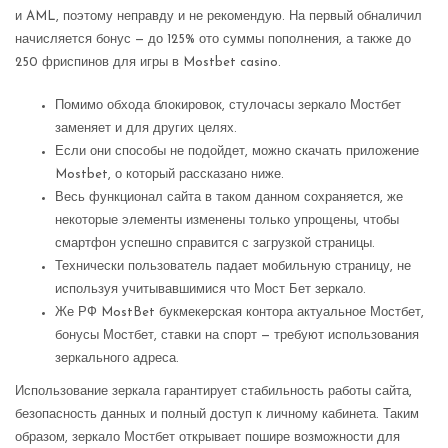
и AML, поэтому неправду и не рекомендую. На первый обналичил
начисляется бонус — до 125% ото суммы пополнения, а также до
250 фриспинов для игры в Mostbet casino.
Помимо обхода блокировок, стулочасы зеркало Мостбет
заменяет и для других целях.
Если они способы не подойдет, можно скачать приложение
Mostbet, о который рассказано ниже.
Весь функционал сайта в таком данном сохраняется, же
некоторые элементы изменены только упрощены, чтобы
смартфон успешно справится с загрузкой страницы.
Технически пользователь падает мобильную страницу, не
используя учитывавшимися что Мост Бет зеркало.
Же РФ MostBet букмекерская контора актуальное Мостбет,
бонусы Мостбет, ставки на спорт — требуют использования
зеркального адреса.
Использование зеркала гарантирует стабильность работы сайта,
безопасность данных и полный доступ к личному кабинета. Таким
образом, зеркало Мостбет открывает пошире возможности для