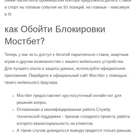
линии баскетбола букмекерская контора предложила делать ставки
и спорт на топовые события на 50 позиций, на главные – максимум
в 15.
как Обойти Блокировки
Мостбет?
Теперь у вас есть доступ к богатой параллельно ставок, азартным
играм и другим возможностям с вашего мобильного устройства.
Для лучшего опыта и защиты данных, используйте официальное
приложение. Перейдите в официальный сайт Мостбет с помощью
твоего мобильного браузера.
Мостбет предоставляет круглосуточный онлайн-чат для
решения вопрос.
Отлаженная а квалифицированная работа Службу
технической поддержки – признак солидного проекта, работа
которого квазисоциальность на клиентов.
А таком случае дожидаться вывода придется только раньше,