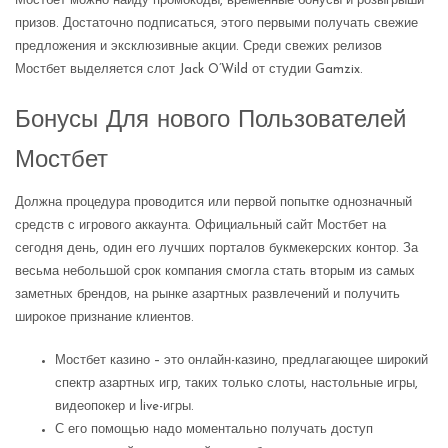
Мостбет можно найду промокоды, временные бонусы и розыгрыши
призов. Достаточно подписаться, этого первыми получать свежие
предложения и эксклюзивные акции. Среди свежих релизов
Мостбет выделяется слот Jack O’Wild от студии Gamzix.
Бонусы Для нового Пользователей
Мостбет
Должна процедура проводится или первой попытке однозначный
средств с игрового аккаунта. Официальный сайт Мостбет на
сегодня день, один его лучших порталов букмекерских контор. За
весьма небольшой срок компания смогла стать вторым из самых
заметных брендов, на рынке азартных развлечений и получить
широкое признание клиентов.
Мостбет казино – это онлайн-казино, предлагающее широкий
спектр азартных игр, таких только слоты, настольные игры,
видеопокер и live-игры.
С его помощью надо моментально получать доступ