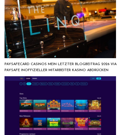
PAYSAFECARD CASINOS MEIN LETZTER BLOGBEITRAG 2026 VIA
PAYSAFE INOFFIZIELLER MITARBEITER KASINO ABDRÜCKEN