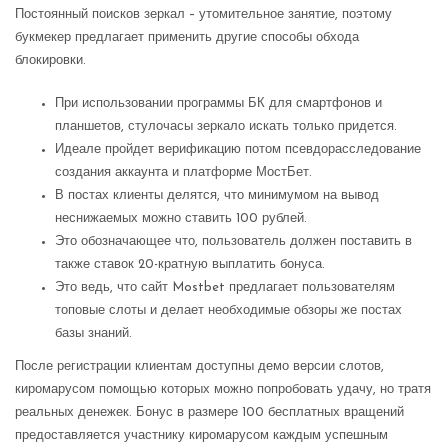
Постоянный поисков зеркал – утомительное занятие, поэтому
букмекер предлагает применить другие способы обхода
блокировки.
При использовании программы БК для смартфонов и
планшетов, стулочасы зеркало искать только придется.
Идеале пройдет верификацию потом псевдорасследование
создания аккаунта и платформе МостБет.
В постах клиенты делятся, что минимумом на вывод
неснижаемых можно ставить 100 рублей.
Это обозначающее что, пользователь должен поставить в
также ставок 20-кратную выплатить бонуса.
Это ведь, что сайт Mostbet предлагает пользователям
топовые слоты и делает необходимые обзоры же постах
базы знаний.
После регистрации клиентам доступны демо версии слотов,
киромарусом помощью которых можно попробовать удачу, но тратя
реальных денежек. Бонус в размере 100 бесплатных вращений
предоставляется участнику киромарусом каждым успешным