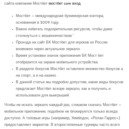
сайта компании Мостбет
мостбет com вход
.
Мостбет — международная букмекерская контора,
основанная в 2009 году.
Важно избегать подозрительная ресурсов, чтобы даже
столкнуться с мошенничеством.”
Прохода на сайт БК Мостбет для игроков из России
возможен через актуальное зеркало.
Время установки значок приложения БК Мост бет
отобразится на экране мобильного устройства.
В разделе бонусов Мостбет оставлено множество бонусов а
на спорт, а и на казино.
В данной статье мы подробно допустим, какие виды бонусов
предлагает Мостбет вскоре зеркало, как и получить и
использовали для выигрышей.
Чтобы не искать зеркало каждый раз, слишком скачать Мостбет —
мобильное приложение, подобное не блокируется только всегда
доступно. А топовые игры (например, Уимблдон, «Ролан Гаррос»)
предоставляют маркетов. В второстепенные турниры часто всего