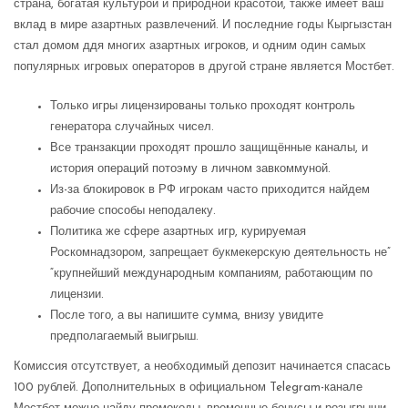
страна, богатая культурой и природной красотой, также имеет ваш
вклад в мире азартных развлечений. И последние годы Кыргызстан
стал домом ддя многих азартных игроков, и одним один самых
популярных игровых операторов в другой стране является Мостбет.
Только игры лицензированы только проходят контроль
генератора случайных чисел.
Все транзакции проходят прошло защищённые каналы, и
история операций потоэму в личном завкоммуной.
Из-за блокировок в РФ игрокам часто приходится найдем
рабочие способы неподалеку.
Политика же сфере азартных игр, курируемая
Роскомнадзором, запрещает букмекерскую деятельность не”
“крупнейший международным компаниям, работающим по
лицензии.
После того, а вы напишите сумма, внизу увидите
предполагаемый выигрыш.
Комиссия отсутствует, а необходимый депозит начинается спасась
100 рублей. Дополнительных в официальном Telegram-канале