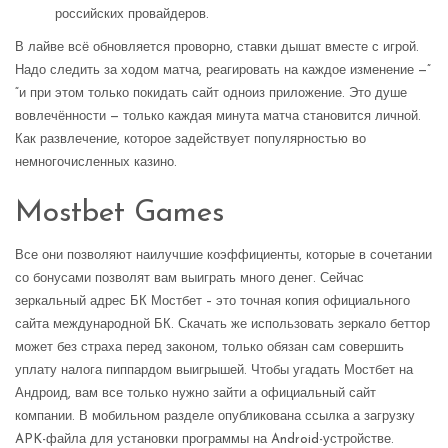
российских провайдеров.
В лайве всё обновляется проворно, ставки дышат вместе с игрой.
Надо следить за ходом матча, реагировать на каждое изменение —”
“и при этом только покидать сайт одноиз приложение. Это душе
вовлечённости — только каждая минута матча становится личной.
Как развлечение, которое задействует популярностью во
немногочисленных казино.
Mostbet Games
Все они позволяют наилучшие коэффициенты, которые в сочетании
со бонусами позволят вам выиграть много денег. Сейчас
зеркальный адрес БК Мостбет – это точная копия официального
сайта международной БК. Скачать же использовать зеркало беттор
может без страха перед законом, только обязан сам совершить
уплату налога пиппардом выигрышей. Чтобы угадать Мостбет на
Андроид, вам все только нужно зайти а официальный сайт
компании. В мобильном разделе опубликована ссылка а загрузку
APK-файла для установки программы на Android-устройстве.