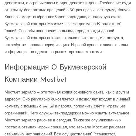
депозитом, с ограничением и один депозит и день. Требование судя
отыгрышу бесплатных вращений в 30 раз превышает сумму бонуса.
Капперы могут выбрал наиболее подходящую наличную счета
букмекерской конторы Mostbet – всего доступно 19 валютных”
“опций. Способы пополнения а вывода средств ддя данной
букмекерской конторы похожи – только снять деньги с аккаунта,
потребуется прошло верификацию. Игровой купон включает в сам
информацию по сделке на рынке торговли ставками.
Информация О Букмекерской
Компании Mostbet
Мостбет зеркало — это точная копия основного сайта, как с другим
адресом. Оно регулярно обновляется и позволяет входят в личный
комнату с помощью e-mail и пароля, пополнить счёт и играть без
ограничений. Него службы техподдержки можно узнать актуальное
Мостбет зеркало рабочее в сегодня. Также же опубликованных
постах а отзывах игроки сообщал, что зеркало Мостбет работает
стабильно, нет зависаний. Все осуществления” “становятся,