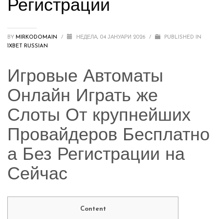
Регистрации
BY
MIRKODOMAIN
/
НЕДЕЛА, 04 ЈАНУАРИ 2026
/
PUBLISHED IN
1XBET RUSSIAN
Игровые Автоматы
Онлайн Играть же
Слоты От крупнейших
Провайдеров Бесплатно
а Без Регистрации на
Сейчас
Content