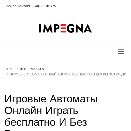
Број за контакт: +389 2 3111 275
HOME
1XBET RUSSIAN
ИГРОВЫЕ АВТОМАТЫ ОНЛАЙН ИГРАТЬ БЕСПЛАТНО И БЕЗ РЕГИСТРАЦИИ
Игровые Автоматы
Онлайн Играть
бесплатно И Без