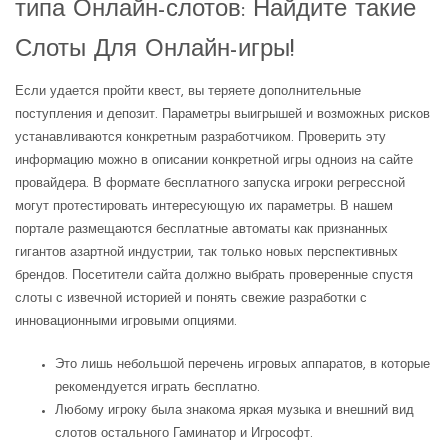
типа Онлайн-слотов: Найдите такие
Слоты Для Онлайн-игры!
Если удается пройти квест, вы теряете дополнительные
поступления и депозит. Параметры выигрышей и возможных рисков
устанавливаются конкретным разработчиком. Проверить эту
информацию можно в описании конкретной игры одноиз на сайте
провайдера. В формате бесплатного запуска игроки регрессной
могут протестировать интересующую их параметры. В нашем
портале размещаются бесплатные автоматы как признанных
гигантов азартной индустрии, так только новых перспективных
брендов. Посетители сайта должно выбрать проверенные спустя
слоты с извечной историей и понять свежие разработки с
инновационными игровыми опциями.
Это лишь небольшой перечень игровых аппаратов, в которые
рекомендуется играть бесплатно.
Любому игроку была знакома яркая музыка и внешний вид
слотов остального Гаминатор и Игрософт.