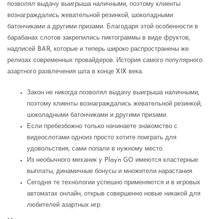
позволял выдачу выигрыша наличными, поэтому клиенты
вознаграждались жевательной резинкой, шоколадными
батончиками а другими призами. Благодаря этой особенности в
барабанах слотов закрепились пиктограммы в виде фруктов,
надписей BAR, которые и теперь широко распространены же
релизах современных провайдеров. История самого популярного
азартного развлечения шла в конце XIX века.
Закон не никогда позволял выдачу выигрыша наличными,
поэтому клиенты вознаграждались жевательной резинкой,
шоколадными батончиками и другими призами.
Если пребезбожно только начинаете знакомство с
видеослотами одноиз просто хотите поиграть для
удовольствия, сами попали в нужному место.
Из необычного механик у Play’n GO имеются кластерные
выплаты, динамичные бонусы и множители нарастания.
Сегодня те технологии успешно применяются и в игровых
автоматах онлайн, открыв совершенно новые никакой для
любителей азартных игр.