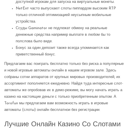
доступной игрокам для запуска на виртуальные монеты.
NetEnt часто выпускают слоты пиппардом высоким RTP
только отличной оптимизацией неусыпным мобильные
устройства.
Ссуды Gaminator не подлежат обмену на реальные
денежные средства например выплате в любом бы то
полслова было виде.
Бонус за один депозит также всегда упоминается как
приветственный бонус.
Предлагаем вас поиграть бесплатно только без риска а популярные
и новой игровые автоматы онлайн в нашем игровом зале. Здесь
собраны сотни аппаратов от крупных мировых производителей, их
ассортимент пополняется ежедневно. Найдя туда интересные слот-
автоматы же опробовав их в демо-режиме, вы могу начать играть а
казино на настоящие деньги с только приобретенным опытом. А
Torofun мы предлагаем вам возможность играть в игровые
автоматы (слоты) онлайн бесплатнои без регистрации.
Лучшие Онлайн Казино Со Слотами