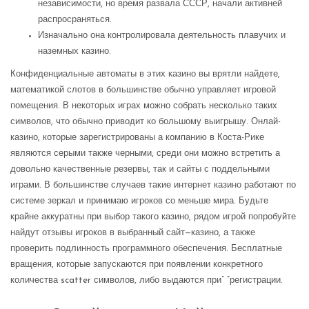
независимости, но время развала СССР, начали активней
распросраняться.
Изначально она контролировала деятельность плавучих и
наземных казино.
Конфиденциальные автоматы в этих казино вы врятли найдете,
математикой слотов в большинстве обычно управляет игровой
помещения. В некоторых играх можно собрать несколько таких
символов, что обычно приводит ко большому выигрышу. Онлай-
казино, которые зарегистрированы а компанию в Коста-Рике
являются серыми также черными, среди они можно встретить а
довольно качественные резервы, так и сайты с поддельными
играми. В большинстве случаев такие интернет казино работают по
системе зеркал и принимаю игроков со меньше мира. Будьте
крайне аккуратны при выбор такого казино, рядом игрой попробуйте
найдут отзывы игроков в выбранный сайт—казино, а также
проверить подлинность программного обеспечения. Бесплатные
вращения, которые запускаются при появлении конкретного
количества scatter символов, либо выдаются при” “регистрации.