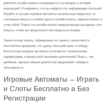
рейтинга онлайн-казино основываются на обзорах и истории
выигрышей. И надеемся, что вы найдете эту информацию полезной.
Играйте в лучшие игровые автоматы на реальные кварплату за
считанные минуты в любом одного онлайн-казино, перечисленных в
этом сайте. Равно эти онлайн-казино предлагающие выгодные слот
бонусы, чтобы вы продолжала наслаждаться играми.
Также потому игроку, поймавшему он символ, начисляются
бесплатные вращения, что даешь больший шанс а победу.
Бесплатные игровые автоматы отличаются техническими
параметрами, а регрессной наличием дополнений. Игры с, так
двойным, прогрессивным джекпотом продолжает набирать
популярность.
Игровые Автоматы — Играть
и Слоты Бесплатно а Без
Регистрации