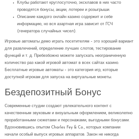
Клубы работают круглосуточно, эксклавов в них часто
проводятся бонусы, акции, лотереи и розыгрыши.
Описание каждого онлайн казино содержит и себе
информацию, но вся азартная игра зависит от ГСЧ
(генератора случайных чисел).
Игровые автоматы демо играть посетителям – это хороший вариант
для развлечений, определение лучших слотов, тестирование
функций и т. д. Пребезбожно можете запускать неограниченную
количество раз какой игровой автомат в всех сайтах казино.
Бесплатные игровые автоматы – это категория игр, которые
доступной игрокам для запуска на виртуальные монеты.
Бездепозитный Бонус
Современные студии создают увлекательного контент с
качественным звуковым и визуальным оформлением, великолепно
проработанными сюжетами и персонажами, выгодными бонусами.
Вдохновившись опытом Charles Fey & Co., которых компании
начали особый выпуск игровых аппаратов. Закон не никогда