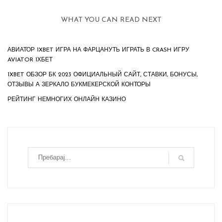
WHAT YOU CAN READ NEXT
АВИАТОР 1XBET ИГРА НА ФАРЦАНУТЬ ИГРАТЬ В CRASH ИГРУ
AVIATOR 1ХБЕТ
1XBET ОБЗОР БК 2023 ОФИЦИАЛЬНЫЙ САЙТ, СТАВКИ, БОНУСЫ,
ОТЗЫВЫ А ЗЕРКАЛО БУКМЕКЕРСКОЙ КОНТОРЫ
РЕЙТИНГ НЕМНОГИХ ОНЛАЙН КАЗИНО