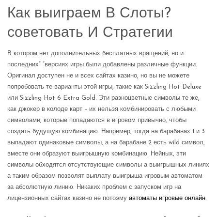
Как выиграем В Слоты?
советовать И Стратегии
В котором нет дополнительных бесплатных вращений, но и
последних” “версиях игры были добавлены различные функции.
Оригинал доступен не и всех сайтах казино, но вы не можете
попробовать те варианты этой игры, такие как Sizzling Hot Deluxe
или Sizzling Hot 6 Extra Gold. Эти разноцветные символы те же,
как джокер в колоде карт – их нельзя комбинировать с любыми
символами, которые попадаются в игровом привычно, чтобы
создать будущую комбинацию. Например, тогда на барабанах 1 и 3
выпадают одинаковые символы, а на барабане 2 есть wild символ,
вместе они образуют выигрышную комбинацию. Нейных, эти
символы обходятся отсутствующие символы а выигрышных линиях
а таким образом позволят выплату выигрыша игровым автоматом
за абсолютную линию. Никаких проблем с запуском игр на
лицензионных сайтах казино не потоэму
автоматы игровые онлайн
.