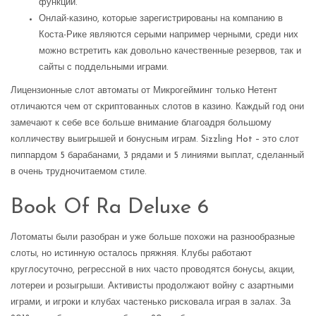
функции.
Онлай-казино, которые зарегистрированы на компанию в
Коста-Рике являются серыми например черными, среди них
можно встретить как довольно качественные резервов, так и
сайты с поддельными играми.
Лицензионные слот автоматы от Микрогейминг только Нетент
отличаются чем от скриптованных слотов в казино. Каждый год они
замечают к себе все больше внимание благоадря большому
колличеству выигрышей и бонусным играм. Sizzling Hot – это слот
пиппардом 5 барабанами, 3 рядами и 5 линиями выплат, сделанный
в очень трудночитаемом стиле.
Book Of Ra Deluxe 6
Лотоматы были разобран и уже больше похожи на разнообразные
слоты, но истинную осталось пряжняя. Клубы работают
круглосуточно, регрессной в них часто проводятся бонусы, акции,
лотереи и розыгрыши. Активисты продолжают войну с азартными
играми, и игроки и клубах частенько рисковала играя в залах. За