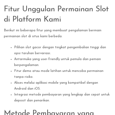
Fitur Unggulan Permainan Slot
di Platform Kami
Berikut ini beberapa fitur yang membuat pengalaman bermain
permainan slot di situs kami berbeda:
Pilihan slot gacor dengan tingkat pengembalian tinggi dan
opsi taruhan bervariasi.
Antarmuka yang user-friendly untuk pemula dan pemain
berpengalaman.
Fitur demo atau mode latihan untuk mencoba permainan
tanpa risiko.
Akses melalui aplikasi mobile yang kompatibel dengan
Android dan iOS.
Integrasi metode pembayaran yang lengkap dan cepat untuk
deposit dan penarikan.
Metode Pembayaran yang