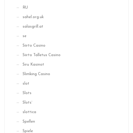
RU
sahel.org.uk
salasgrill.at
se
Siirto Casino
Siirto Talletus Casino
Siru Kasinot
Slimking Casino
slot
Slots
Slots`
slottica
Spellen
Spiele