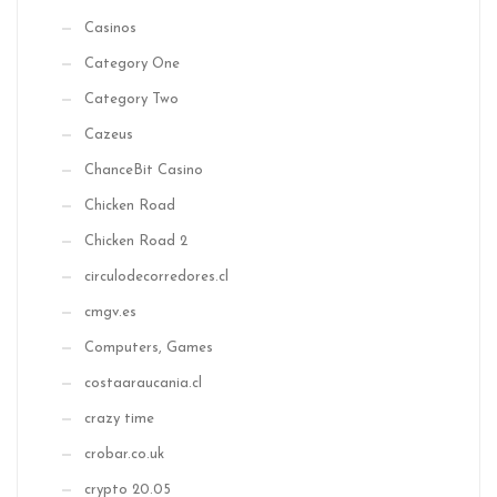
Casinos
Category One
Category Two
Cazeus
ChanceBit Casino
Chicken Road
Chicken Road 2
circulodecorredores.cl
cmgv.es
Computers, Games
costaaraucania.cl
crazy time
crobar.co.uk
crypto 20.05