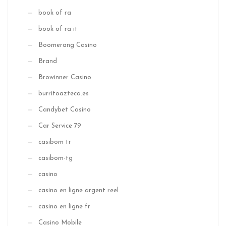
book of ra
book of ra it
Boomerang Casino
Brand
Browinner Casino
burritoazteca.es
Candybet Casino
Car Service 79
casibom tr
casibom-tg
casino
casino en ligne argent reel
casino en ligne fr
Casino Mobile