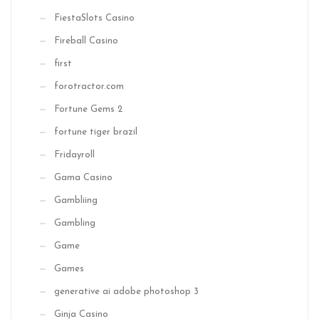
FiestaSlots Casino
Fireball Casino
first
forotractor.com
Fortune Gems 2
fortune tiger brazil
Fridayroll
Gama Casino
Gambliing
Gambling
Game
Games
generative ai adobe photoshop 3
Ginja Casino