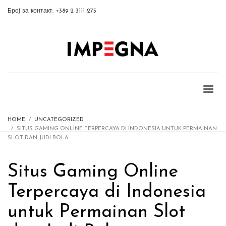
Број за контакт: +389 2 3111 275
HOME
UNCATEGORIZED
SITUS GAMING ONLINE TERPERCAYA DI INDONESIA UNTUK PERMAINAN
SLOT DAN JUDI BOLA
Situs Gaming Online
Terpercaya di Indonesia
untuk Permainan Slot