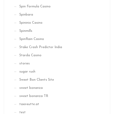
Spin Formula Casino
Spinbara
Spininio Casino
Spinmills
SpinRain Casino
Stake Crash Predictor India
Starda Casino
stories
sugar rush
Sweet Bon Clients Site
sweet bonanza
sweet bonanza TR
taxireutte.at
test