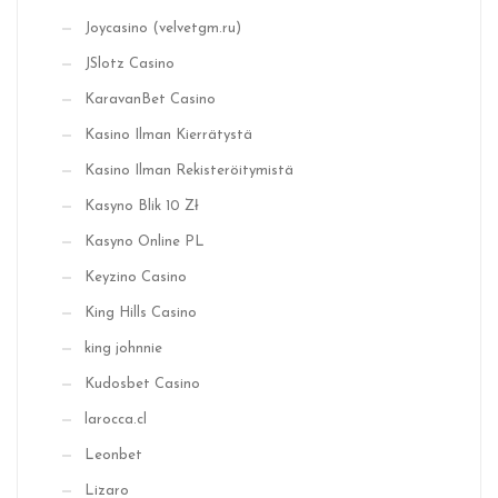
Joycasino (velvetgm.ru)
JSlotz Casino
KaravanBet Casino
Kasino Ilman Kierrätystä
Kasino Ilman Rekisteröitymistä
Kasyno Blik 10 Zł
Kasyno Online PL
Keyzino Casino
King Hills Casino
king johnnie
Kudosbet Casino
larocca.cl
Leonbet
Lizaro