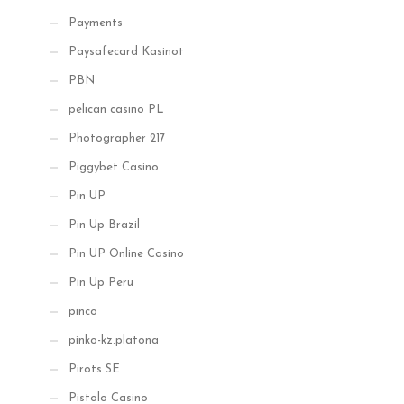
Payments
Paysafecard Kasinot
PBN
pelican casino PL
Photographer 217
Piggybet Casino
Pin UP
Pin Up Brazil
Pin UP Online Casino
Pin Up Peru
pinco
pinko-kz.platona
Pirots SE
Pistolo Casino