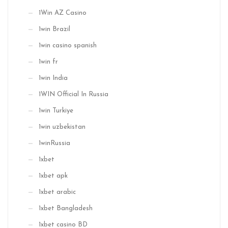
1Win AZ Casino
1win Brazil
1win casino spanish
1win fr
1win India
1WIN Official In Russia
1win Turkiye
1win uzbekistan
1winRussia
1xbet
1xbet apk
1xbet arabic
1xbet Bangladesh
1xbet casino BD