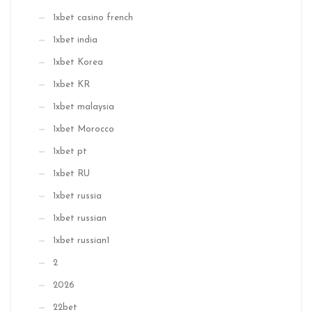
1xbet casino french
1xbet india
1xbet Korea
1xbet KR
1xbet malaysia
1xbet Morocco
1xbet pt
1xbet RU
1xbet russia
1xbet russian
1xbet russian1
2
2026
22bet