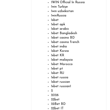
1WIN Official In Russia
1win Turkiye
1win uzbekistan
1winRussia
1xbet
1xbet apk
1xbet arabic
1xbet Bangladesh
1xbet casino BD
1xbet casino french
1xbet india
1xbet Korea
1xbet KR
1xbet malaysia
1xbet Morocco
1xbet pt
1xbet RU
1xbet russia
1xbet russian
1xbet russian1
2
2026
22bet
22Bet BD
22bet IT