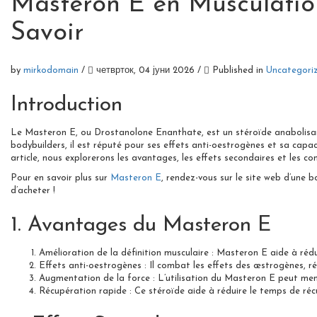
Masteron E en Musculatio
Savoir
by
mirkodomain
/
четврток, 04 јуни 2026
/
Published in
Uncategori
Introduction
Le Masteron E, ou Drostanolone Enanthate, est un stéroïde anabolisant a
bodybuilders, il est réputé pour ses effets anti-oestrogènes et sa capa
article, nous explorerons les avantages, les effets secondaires et les co
Pour en savoir plus sur
Masteron E
, rendez-vous sur le site web d’une 
d’acheter !
1. Avantages du Masteron E
Amélioration de la définition musculaire : Masteron E aide à rédu
Effets anti-oestrogènes : Il combat les effets des œstrogènes, ré
Augmentation de la force : L’utilisation du Masteron E peut mene
Récupération rapide : Ce stéroïde aide à réduire le temps de réc