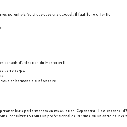
s potentiels. Voici quelques-uns auxquels il faut faire attention :
s
es conseils d’utilisation du Masteron E :
e votre corps.
es.
ique et hormonale si nécessaire.
timiser leurs performances en musculation. Cependant, il est essentiel d’
oute, consultez toujours un professionnel de la santé ou un entraîneur cert