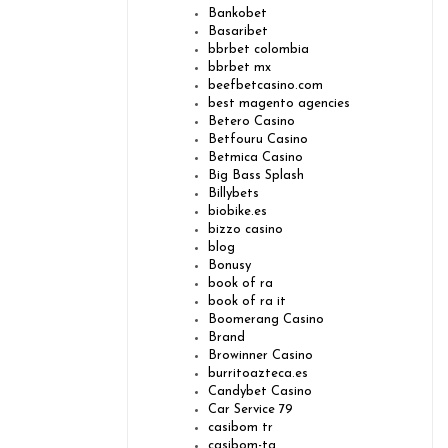
Bankobet
Basaribet
bbrbet colombia
bbrbet mx
beefbetcasino.com
best magento agencies
Betero Casino
Betfouru Casino
Betmica Casino
Big Bass Splash
Billybets
biobike.es
bizzo casino
blog
Bonusy
book of ra
book of ra it
Boomerang Casino
Brand
Browinner Casino
burritoazteca.es
Candybet Casino
Car Service 79
casibom tr
casibom-tg