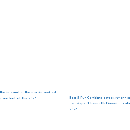
the internet in the usa Authorized
Best 5 Put Gambling establishment on
n you look at the 2026
first deposit bonus Uk Deposit 5 Ra
2026