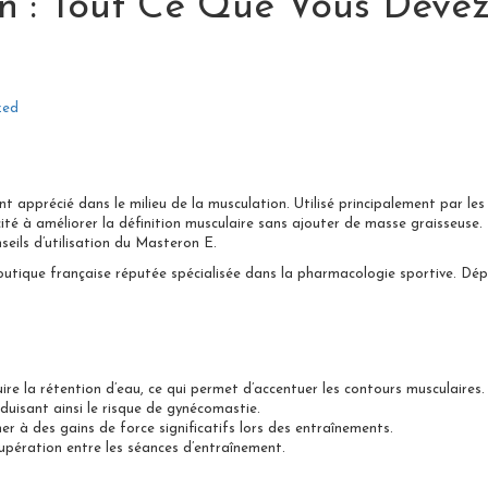
n : Tout Ce Que Vous Deve
zed
pprécié dans le milieu de la musculation. Utilisé principalement par les 
cité à améliorer la définition musculaire sans ajouter de masse graisseuse.
nseils d’utilisation du Masteron E.
boutique française réputée spécialisée dans la pharmacologie sportive. Dé
ire la rétention d’eau, ce qui permet d’accentuer les contours musculaires.
duisant ainsi le risque de gynécomastie.
r à des gains de force significatifs lors des entraînements.
upération entre les séances d’entraînement.