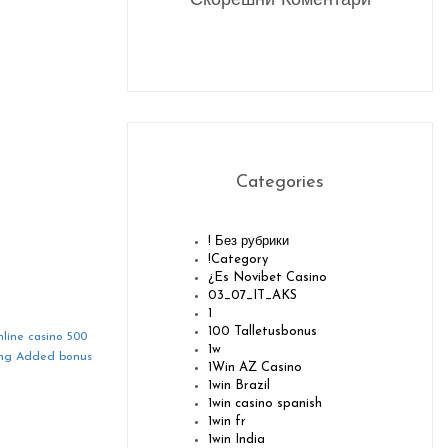
Скорешни Коментари
Categories
! Без рубрики
!Category
¿Es Novibet Casino
03_07_IT_AKS
1
100 Talletusbonus
line casino 500
1w
ting Added bonus
1Win AZ Casino
1win Brazil
1win casino spanish
1win fr
1win India