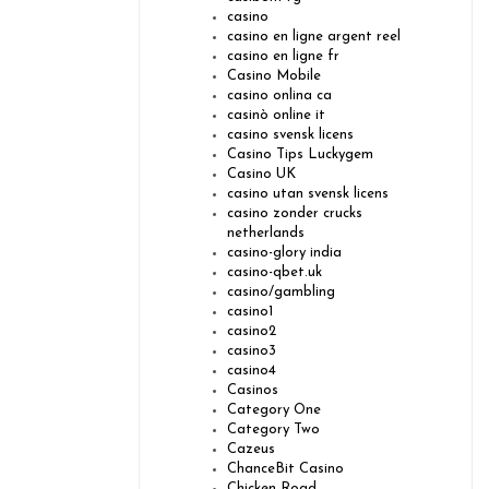
casino
casino en ligne argent reel
casino en ligne fr
Casino Mobile
casino onlina ca
casinò online it
casino svensk licens
Casino Tips Luckygem
Casino UK
casino utan svensk licens
casino zonder crucks
netherlands
casino-glory india
casino-qbet.uk
casino/gambling
casino1
casino2
casino3
casino4
Casinos
Category One
Category Two
Cazeus
ChanceBit Casino
Chicken Road