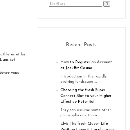
z
Recent Posts
athlètes et les
 Dans cet
How to Register an Account
at JackBit Casino
pêchez-vous
Introduction In the rapidly
evolving landscape ...
Choosing the fresh Super
Connect Slot to your Higher
Effective Potential
They can assume some other
philosophy one to im...
Elvis The fresh Queen Life
Position Enjoy it Local casino