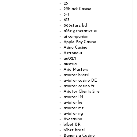
25
29black Casino
541
613
888starz bd
a16z generative ai
ai companion
Apple Pay Casino
Asino Casino
Astronaut
au0271
austria
Avia Masters
aviator brazil
aviator casino DE
aviator casino fr
Aviator Clients Site
aviator IN
aviator ke
aviator mz
aviator ng
Avocasino
b1bet BR
b1bet brazil
Bananzia Casino