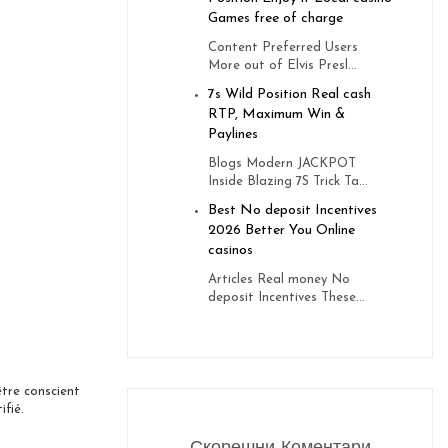
Games free of charge
Content Preferred Users
More out of Elvis Presl...
7s Wild Position Real cash
RTP, Maximum Win &
Paylines
Blogs Modern JACKPOT
Inside Blazing 7S Trick Ta...
Best No deposit Incentives
2026 Better You Online
casinos
Articles Real money No
deposit Incentives These...
être conscient
ifié.