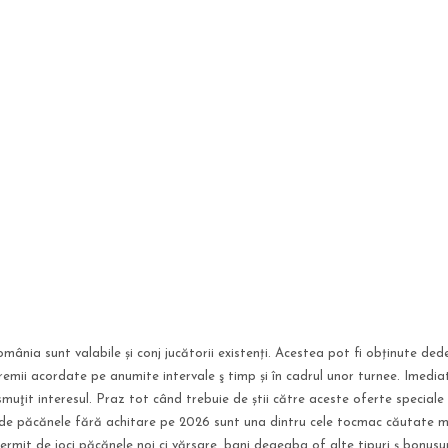
nia sunt valabile și conj jucătorii existenți. Acestea pot fi obținute ded
remii acordate pe anumite intervale ş timp și în cadrul unor turnee. Imedia
muţit interesul. Praz tot când trebuie de știi către aceste oferte speciale
 de păcănele fără achitare pe 2026 sunt una dintru cele tocmac căutate m
 permit de joci păcănele noi ci vărsare, bani degeaba of alte tipuri ş bonusu