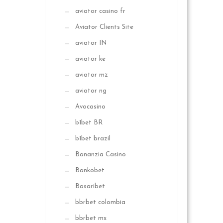
aviator casino fr
Aviator Clients Site
aviator IN
aviator ke
aviator mz
aviator ng
Avocasino
b1bet BR
b1bet brazil
Bananzia Casino
Bankobet
Basaribet
bbrbet colombia
bbrbet mx