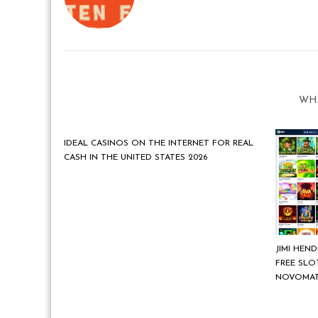
WH
IDEAL CASINOS ON THE INTERNET FOR REAL
CASH IN THE UNITED STATES 2026
JIMI HEN
FREE SLO
NOVOMAT