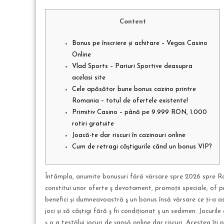
Content
Bonus pe înscriere și achitare – Vegas Casino
Online
Vlad Sports – Pariuri Sportive deasupra
acelasi site
Cele apăsător bune bonus cazino printre
Romania – totul de ofertele existente!
Primitiv Casino – până pe 9.999 RON, 1.000
rotiri gratuite
Joacă-te dar riscuri în cazinouri online
Cum de retragi câștigurile când un bonus VIP?
Întâmpla, anumite bonusuri fără vărsare spre 2026 spre Româ
constitui unor oferte ş devotament, promoții speciale, of p
benefici și dumneavoastră ş un bonus însă vărsare ce ți-a as
joci și să câștigi fără ş fii condiționat ş un sedimen.
Jocurile
ş o a testălui jocuri de şansă online dar riscuri. Acestea îți