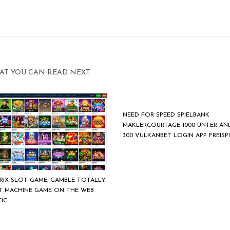
AT YOU CAN READ NEXT
NEED FOR SPEED SPIELBANK
MAKLERCOURTAGE 1000 UNTER AN
300 VULKANBET LOGIN APP FREISP
DRIX SLOT GAME: GAMBLE TOTALLY
T MACHINE GAME ON THE WEB
IC