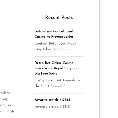
Recent Posts
Betandyou Guncel: Canlı
Casino ve Promosyonlar
Content Betandyou Mobil
Giriş Adresi Yani bu du...
Retro Bet Online Casino –
Quick Wins, Rapid Play and
Big Free Spins
1. Why Retro Bet Appeals to
the Short‑Session P...
esubtul
t poți
favorite article 412343
 conj să
favorite article 412343...
odalități
ri