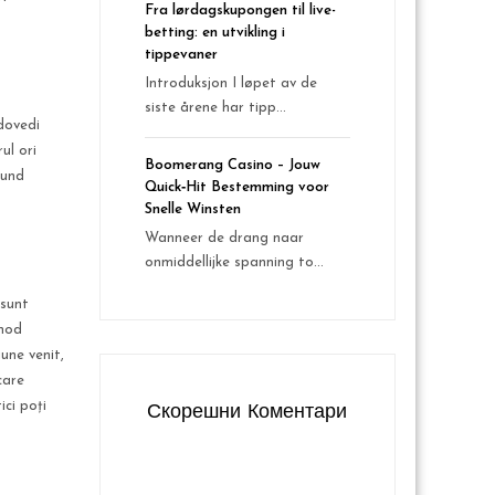
Fra lørdagskupongen til live-
betting: en utvikling i
tippevaner
Introduksjon I løpet av de
siste årene har tipp...
 dovedi
ul ori
Boomerang Casino – Jouw
fund
Quick‑Hit Bestemming voor
Snelle Winsten
Wanneer de drang naar
onmiddellijke spanning to...
 sunt
 mod
iune venit,
care
ci poți
Скорешни Коментари