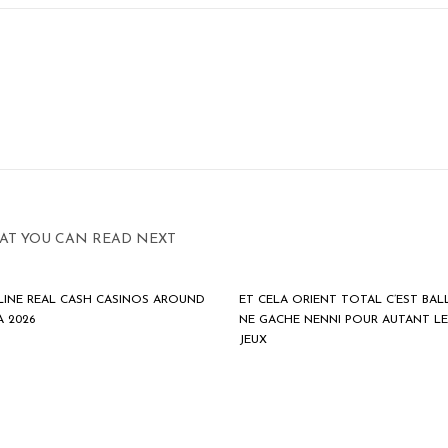
AT YOU CAN READ NEXT
LINE REAL CASH CASINOS AROUND
ET CELA ORIENT TOTAL C’EST BAL
A 2026
NE GACHE NENNI POUR AUTANT LE
JEUX