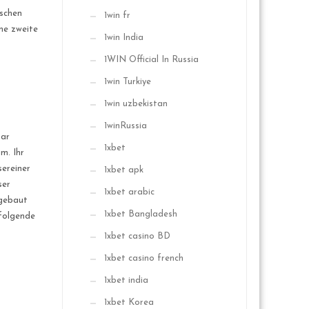
uschen
1win fr
ne zweite
1win India
1WIN Official In Russia
1win Turkiye
1win uzbekistan
1winRussia
tar
1xbet
m. Ihr
ereiner
1xbet apk
ser
1xbet arabic
fgebaut
1xbet Bangladesh
hfolgende
1xbet casino BD
1xbet casino french
1xbet india
1xbet Korea