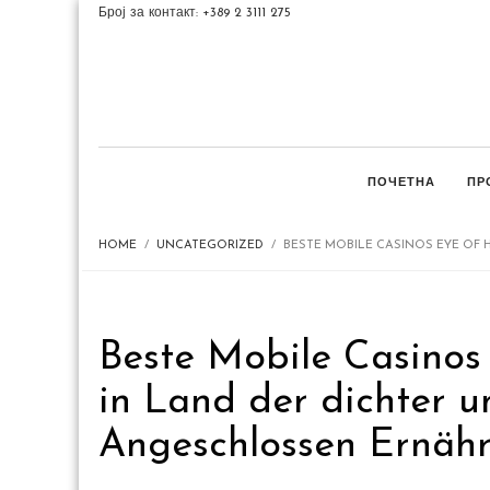
Број за контакт: +389 2 3111 275
ПОЧЕТНА
ПР
HOME
UNCATEGORIZED
BESTE MOBILE CASINOS EYE OF
Beste Mobile Casinos 
in Land der dichter 
Angeschlossen Ernähr