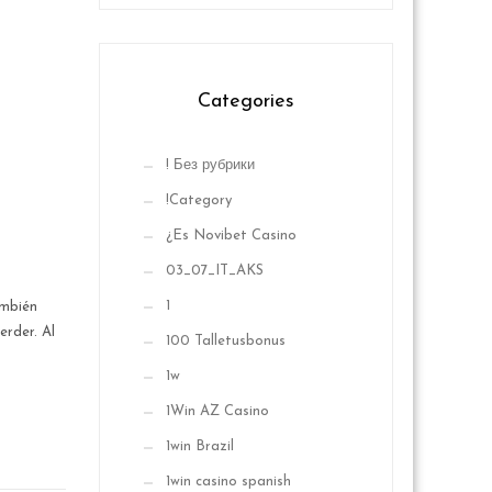
Categories
! Без рубрики
!Category
¿Es Novibet Casino
03_07_IT_AKS
1
ambién
erder. Al
100 Talletusbonus
1w
1Win AZ Casino
1win Brazil
1win casino spanish