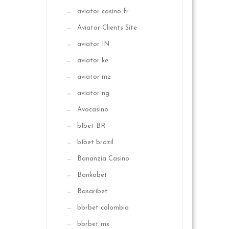
aviator casino fr
Aviator Clients Site
aviator IN
aviator ke
aviator mz
aviator ng
Avocasino
b1bet BR
b1bet brazil
Bananzia Casino
Bankobet
Basaribet
bbrbet colombia
bbrbet mx