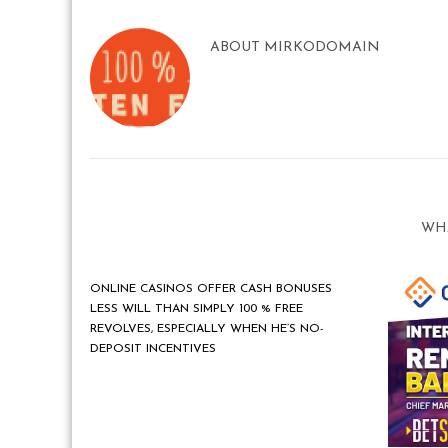
ABOUT
MIRKODOMAIN
WH
ONLINE CASINOS OFFER CASH BONUSES
LESS WILL THAN SIMPLY 100 % FREE
REVOLVES, ESPECIALLY WHEN HE’S NO-
DEPOSIT INCENTIVES