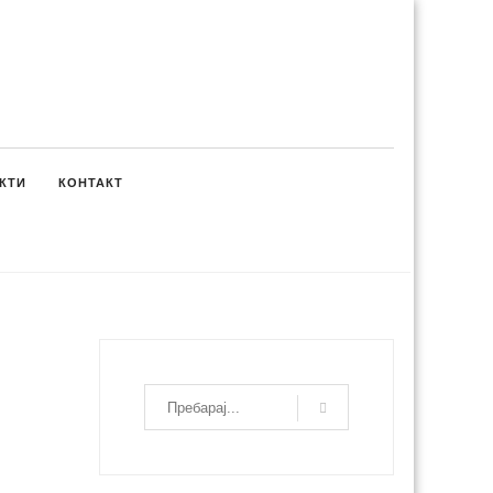
КТИ
КОНТАКТ