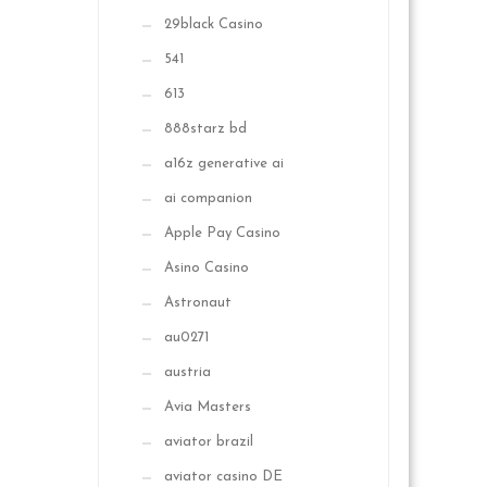
29black Casino
541
613
888starz bd
a16z generative ai
ai companion
Apple Pay Casino
Asino Casino
Astronaut
au0271
austria
Avia Masters
aviator brazil
aviator casino DE