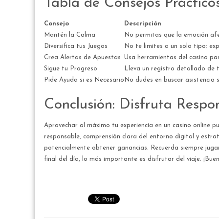
Tabla de Consejos Práctic
Consejo
Descripción
Mantén la Calma
No permitas que la emoción afect
Diversifica tus Juegos
No te limites a un solo tipo; ex
Crea Alertas de Apuestas
Usa herramientas del casino par
Sigue tu Progreso
Lleva un registro detallado de 
Pide Ayuda si es Necesario
No dudes en buscar asistencia s
Conclusión: Disfruta Respo
Aprovechar al máximo tu experiencia en un casino online p
responsable, comprensión clara del entorno digital y estra
potencialmente obtener ganancias. Recuerda siempre jugar 
final del día, lo más importante es disfrutar del viaje. ¡Bue