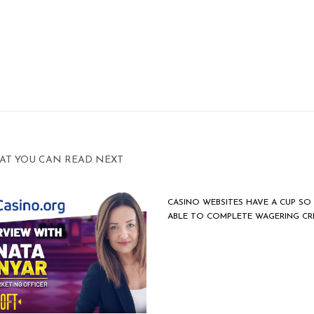
AT YOU CAN READ NEXT
CASINO WEBSITES HAVE A CUP SO
ABLE TO COMPLETE WAGERING CRI