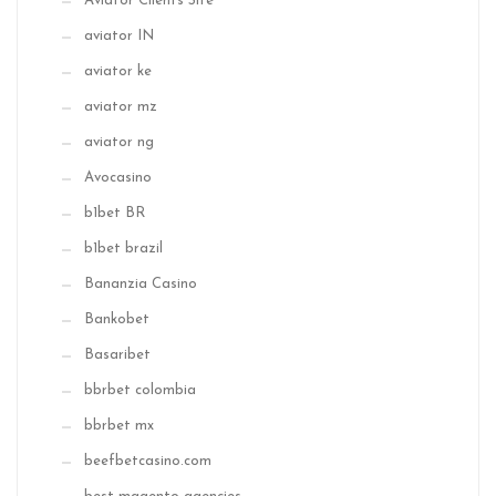
Aviator Clients Site
aviator IN
aviator ke
aviator mz
aviator ng
Avocasino
b1bet BR
b1bet brazil
Bananzia Casino
Bankobet
Basaribet
bbrbet colombia
bbrbet mx
beefbetcasino.com