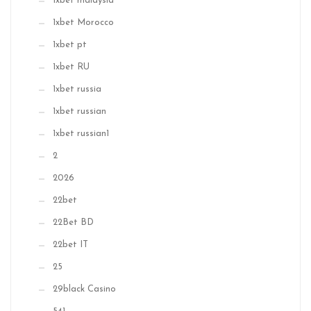
1xbet malaysia
1xbet Morocco
1xbet pt
1xbet RU
1xbet russia
1xbet russian
1xbet russian1
2
2026
22bet
22Bet BD
22bet IT
25
29black Casino