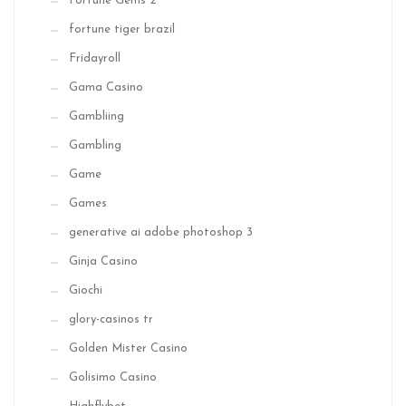
Fortune Gems 2
fortune tiger brazil
Fridayroll
Gama Casino
Gambliing
Gambling
Game
Games
generative ai adobe photoshop 3
Ginja Casino
Giochi
glory-casinos tr
Golden Mister Casino
Golisimo Casino