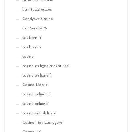
Browinner Casino
burritoazteca.es
Candybet Casino
Car Service 79
casibom tr
casibom-tg
casino
casino en ligne argent reel
casino en ligne fr
Casino Mobile
casino onlina ca
casinò online it
casino svensk licens
Casino Tips Luckygem