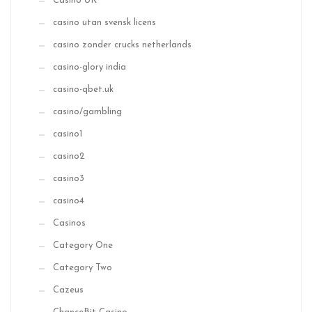
Casino UK
casino utan svensk licens
casino zonder crucks netherlands
casino-glory india
casino-qbet.uk
casino/gambling
casino1
casino2
casino3
casino4
Casinos
Category One
Category Two
Cazeus