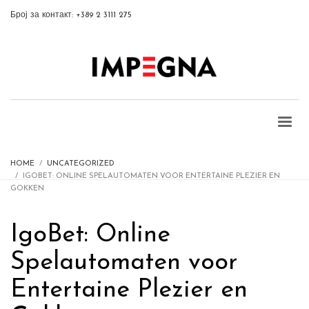
Број за контакт: +389 2 3111 275
HOME
UNCATEGORIZED
IGOBET: ONLINE SPELAUTOMATEN VOOR ENTERTAINE PLEZIER EN
GOKKEN
IgoBet: Online
Spelautomaten voor
Entertaine Plezier en