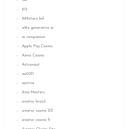
541
613
888starz bd
a16z generative ai
ai companion
Apple Pay Casino
Asino Casino
Astronaut
au0271
austria
Avia Masters
aviator brazil
aviator casino DE
aviator casino fr