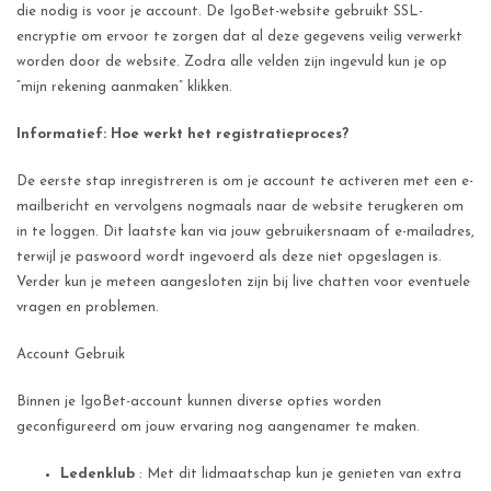
die nodig is voor je account. De IgoBet-website gebruikt SSL-
encryptie om ervoor te zorgen dat al deze gegevens veilig verwerkt
worden door de website. Zodra alle velden zijn ingevuld kun je op
“mijn rekening aanmaken” klikken.
Informatief: Hoe werkt het registratieproces?
De eerste stap inregistreren is om je account te activeren met een e-
mailbericht en vervolgens nogmaals naar de website terugkeren om
in te loggen. Dit laatste kan via jouw gebruikersnaam of e-mailadres,
terwijl je paswoord wordt ingevoerd als deze niet opgeslagen is.
Verder kun je meteen aangesloten zijn bij live chatten voor eventuele
vragen en problemen.
Account Gebruik
Binnen je IgoBet-account kunnen diverse opties worden
geconfigureerd om jouw ervaring nog aangenamer te maken.
Ledenklub
: Met dit lidmaatschap kun je genieten van extra