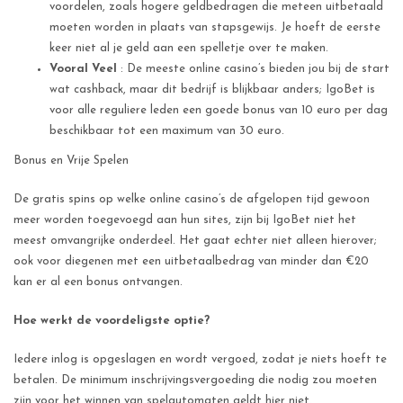
voordelen, zoals hogere geldbedragen die meteen uitbetaald
moeten worden in plaats van stapsgewijs. Je hoeft de eerste
keer niet al je geld aan een spelletje over te maken.
Vooral Veel
: De meeste online casino’s bieden jou bij de start
wat cashback, maar dit bedrijf is blijkbaar anders; IgoBet is
voor alle reguliere leden een goede bonus van 10 euro per dag
beschikbaar tot een maximum van 30 euro.
Bonus en Vrije Spelen
De gratis spins op welke online casino’s de afgelopen tijd gewoon
meer worden toegevoegd aan hun sites, zijn bij IgoBet niet het
meest omvangrijke onderdeel. Het gaat echter niet alleen hierover;
ook voor diegenen met een uitbetaalbedrag van minder dan €20
kan er al een bonus ontvangen.
Hoe werkt de voordeligste optie?
Iedere inlog is opgeslagen en wordt vergoed, zodat je niets hoeft te
betalen. De minimum inschrijvingsvergoeding die nodig zou moeten
zijn voor het winnen van spelautomaten geldt hier niet.