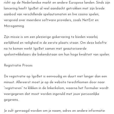
richt op de Nederlandse markt en andere Europese landen. Sinds zijn
lancering heeft IgoBet al veel aandacht getrokken met zijn brede
aanbod van verschillende spelautomaten en live casino spelen,
verspreid over meerdere software providers, zoals NetEnt en
Microgaming.
Zijn missie is om een plezierige gokervaring te bieden waarbij
eerlijkheid en veiligheid in de eerste plaats staan. Om deze belofte
na te komen werkt IgoBet samen met geautoriseerde
spelontwikkelaars die bekendstaan om hun hoge kwaliteit van spelen.
Registratie Proces
De registratie op IgoBet is eenvoudig en duurt niet langer dan een
minuut. Allereerst moet je op de website terechtkomen door naar
“registreren” te klikken in de linkerkolom, waarna het formulier wordt
weergegeven dat moet worden ingevuld met jouw persoonlijke
gegevens.
Je zult gevraagd worden om je naam, adres en andere informatie