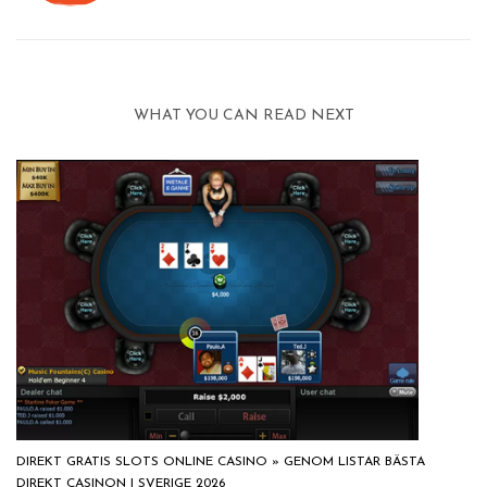
WHAT YOU CAN READ NEXT
DIREKT GRATIS SLOTS ONLINE CASINO » GENOM LISTAR BÄSTA
DIREKT CASINON I SVERIGE 2026