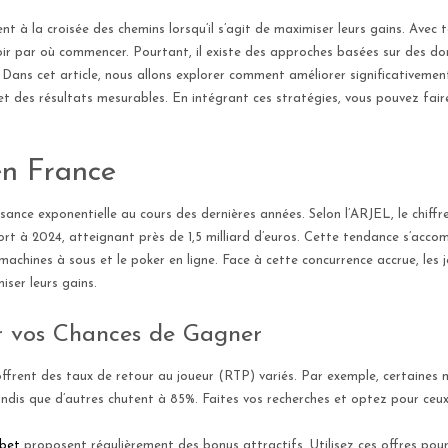
t à la croisée des chemins lorsqu’il s’agit de maximiser leurs gains. Avec 
savoir par où commencer. Pourtant, il existe des approches basées sur des d
 Dans cet article, nous allons explorer comment améliorer significativemen
t des résultats mesurables. En intégrant ces stratégies, vous pouvez fair
en France
ance exponentielle au cours des dernières années. Selon l’ARJEL, le chiffr
rt à 2024, atteignant près de 1,5 milliard d’euros. Cette tendance s’acc
s machines à sous et le poker en ligne. Face à cette concurrence accrue, les 
ser leurs gains.
er vos Chances de Gagner
offrent des taux de retour au joueur (RTP) variés. Par exemple, certaines
andis que d’autres chutent à 85%. Faites vos recherches et optez pour ceux
ibet
proposent régulièrement des bonus attractifs. Utilisez ces offres pou