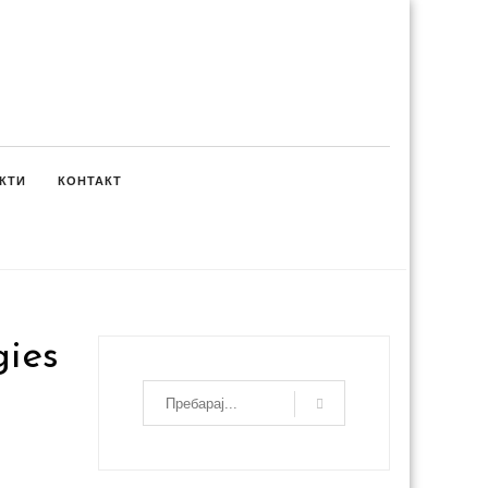
КТИ
КОНТАКТ
gies