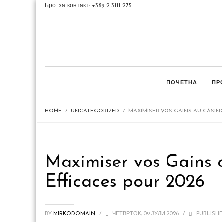
Број за контакт: +389 2 3111 275
ПОЧЕТНА
ПР
HOME
UNCATEGORIZED
MAXIMISER VOS GAINS AU CASINO
Maximiser vos Gains a
Efficaces pour 2026
BY
MIRKODOMAIN
/
ЧЕТВРТОК, 09 ЈУЛИ 2026
/
PUBLISHE