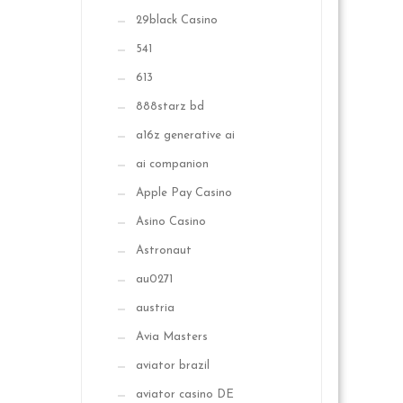
29black Casino
541
613
888starz bd
a16z generative ai
ai companion
Apple Pay Casino
Asino Casino
Astronaut
au0271
austria
Avia Masters
aviator brazil
aviator casino DE