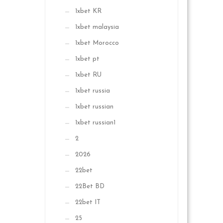
1xbet KR
1xbet malaysia
1xbet Morocco
1xbet pt
1xbet RU
1xbet russia
1xbet russian
1xbet russian1
2
2026
22bet
22Bet BD
22bet IT
25