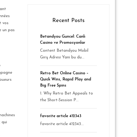
tant
onnées
Recent Posts
t vos
e un pas
Betandyou Guncel: Canlı
Casino ve Promosyonlar
Content Betandyou Mobil
Giriş Adresi Yani bu du...
e
ompagne
Retro Bet Online Casino –
Quick Wins, Rapid Play and
joueurs
Big Free Spins
1. Why Retro Bet Appeals to
the Short‑Session P...
 machines
favorite article 412343
 qui
favorite article 412343...
r