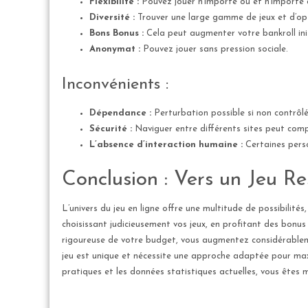
Flexibilité :
Pouvez jouer n’importe où et n’importe
Diversité :
Trouver une large gamme de jeux et d’opt
Bons Bonus :
Cela peut augmenter votre bankroll init
Anonymat :
Pouvez jouer sans pression sociale.
Inconvénients :
Dépendance :
Perturbation possible si non contrôlé
Sécurité :
Naviguer entre différents sites peut comp
L’absence d’interaction humaine :
Certaines pers
Conclusion : Vers un Jeu R
L’univers du jeu en ligne offre une multitude de possibilité
choisissant judicieusement vos jeux, en profitant des bonus
rigoureuse de votre budget, vous augmentez considérable
jeu est unique et nécessite une approche adaptée pour maximi
pratiques et les données statistiques actuelles, vous êtes 