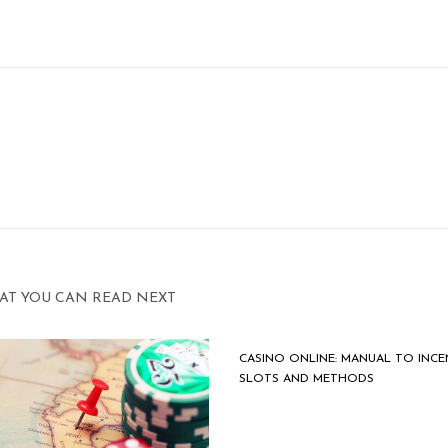
AT YOU CAN READ NEXT
CASINO ONLINE: MANUAL TO INCE
SLOTS AND METHODS