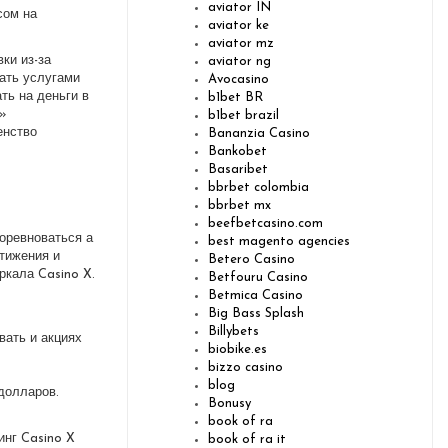
aviator IN
сом на
aviator ke
aviator mz
ки из-за
aviator ng
ать услугами
Avocasino
ть на деньги в
b1bet BR
п»
b1bet brazil
енство
Bananzia Casino
Bankobet
Basaribet
bbrbet colombia
bbrbet mx
beefbetcasino.com
соревноваться а
best magento agencies
тижения и
Betero Casino
ркала Casino X.
Betfouru Casino
Betmica Casino
Big Bass Splash
Billybets
вать и акциях
biobike.es
bizzo casino
blog
долларов.
Bonusy
book of ra
инг Casino X
book of ra it