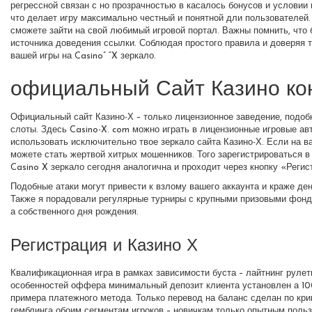
регрессной связан с но прозрачностью в касалось бонусов и условии
что делает игру максимально честный и понятной дли пользователей.
сможете зайти на свой любимый игровой портал. Важны помнить, что 
источника доведения ссылки. Соблюдая простого правила и доверяя
вашей игры на Casino” “X зеркало.
официальный Сайт Казино ко
Официальный сайт Казино-Х – только лицензионное заведение, подоб
слоты. Здесь Casino-X. com можно играть в лицензионные игровые ав
использовать исключительно твое зеркало сайта Казино-Х. Если на ва
можете стать жертвой хитрых мошенников. Того зарегистрироваться в
Casino X зеркало сегодня аналогична и проходит через кнопку «Регис
Подобные атаки могут привести к взлому вашего аккаунта и краже ден
Также я порадовали регулярные турниры с крупными призовыми фонда
а собственного дня рождения.
Регистрация и Казино Х
Квалификационная игра в рамках зависимости буста – лайтнинг руле
особенностей оффера минимальный депозит клиента установлен а 10
примера платежного метода. Только перевод на баланс сделан по кри
гемблинга обоим сегментам игроков – новичкам только опытным поль