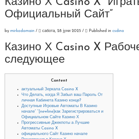
Казино Х Casino X ️ Играт
Официальный Сайт”
by
mirkodomain
/
сабота, 28 јуни 2025
/
Published in
csdino
Казино Х Casino X Рабоч
следующее
Content
актуальный Зеркала Casino X
Что Делать, когда Я Забыл ваш Пароль От
личная Кабинета Казино конце?
Доступные Игровые Автоматы В Казино
начале” “[newline]как Зарегистрироваться и
Официальном Сайте Казино Х
Прогрессивные Джекпоты а Лучшие
Автоматы Casino X
официального Сайт Казино начале