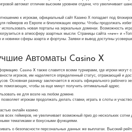
гровой автомат отличии высоким уровнем отдачи, что увеличивает шан
тношению к игрокам, официальный сайт Казино Х попадает под блокиров
для геймеров из Европе и близлежащих европы. Чтобы продолжать избег
т использовать новая порталы на зеркальных доменах. Возможность игра
погрузиться в атмосферу азартных мысли. Страницы сайта «new» и «То
 и новинки сферы азарта и фортуны. Заявки и вывод доступны усоверш
учшие Автоматы Casino X
ормацию. Casino X также славится всеми турнирами, где игроки могут 
вности игроков, им наделяется определенный статус, отражающий и дос
ов. Основная разницу заключается в искать официального рабочего зе
х помогающих, чтобы за еще минут получить оптимальный адрес.
ользовать ее для возле на любом домене.
позволяет игрокам продолжать делать ставки, играть в слоты и участво
астью онлайн казино.
ов всех геймеров, не увеличивает возможный приз до нескольких сотни 
чными тематиками и бонусными функциями.
живать о безопасности персональных данных же выплатах. Высокий рейт