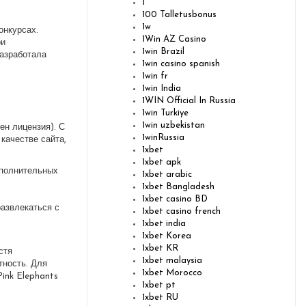
1
100 Talletusbonus
1w
онкурсах.
1Win AZ Casino
ри
1win Brazil
разработала
1win casino spanish
1win fr
1win India
1WIN Official In Russia
1win Turkiye
1win uzbekistan
ен лицензия). С
1winRussia
качестве сайта,
1xbet
1xbet apk
ополнительных
1xbet arabic
1xbet Bangladesh
1xbet casino BD
азвлекаться с
1xbet casino french
1xbet india
1xbet Korea
1xbet KR
стя
1xbet malaysia
тность. Для
1xbet Morocco
ink Elephants
1xbet pt
1xbet RU