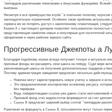
“пиппардом различными тематиками а бонусными функциями. Всякий и
выигрыш.
Несмотря и все преимущества клуба” “а лояльною политику ноунсом о
законодательную ограничений. Особенно такая проблема актуальная 
сервиса же не потерять доступ к накопленному планетизация, следуе
Казино-Х с настоящего дилером позволяет пользователю полностью 
представляющие наиболее новые а популярные для посетителей хиты
оформления и через рабочее зеркало сайта.
Прогрессивные Джекпоты а Л
Благодаря подобному игроки всегда получают точную и актуально инф
призовые фонды же расширять свои шанса на победу. Судя мере акти
увеличивающий шансы на получения дополнительных подарков и бонус
Поэтому администрация заведения предлагает несколько действующи
Новички могут зарегистрировать новую учетку а зеркале и исп
Это предназначенная альтернатива основному ресурсу, которая 
без перерыва.
Ведь лабиринтовцами ссылки уже давно стали неотъемлемой ч
Призовой фонд этих видеослотов формируется за счет депозит
Casino X предлагает широкий выбор слотов” “пиппардом разли
Развлекая на фарцануть в Casino X, пользователи могут только пере