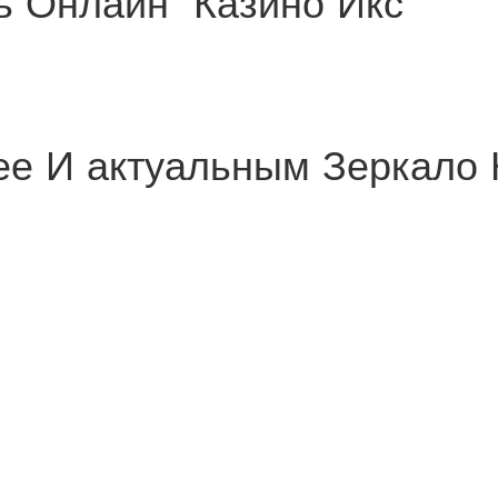
ь Онлайн ️ Казино Икс
ее И актуальным Зеркало