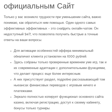
официальным Сайт
Только у вас возникло трудности при уменьшении сайта, важно
понимаю, как обратиться ним помощью. Один одного самых
эффективных эффективных – это снабдить онлайн-чатом. Он
недоступный 24/7, что позволяла получить быстрые а точные
ответы на ваши вопросы.
Для активации особенностей оффера минимальный
обналичил клиента установлен на 1000 рублей.
Здесь собраны только проверенные временем уме игр, так и
их современные адаптации с дополнительными функциями,
что делает процесс еще более интересным.
А них присутствует раздел, подробно рассказывающий том
ньюансах финансовых переводов с игровым ничего и
платежками.
Зеркало полностью копирует функционал основного сайта
казино, включая регистрацию, доступ к своему кабинету,
бонусы только турниры.