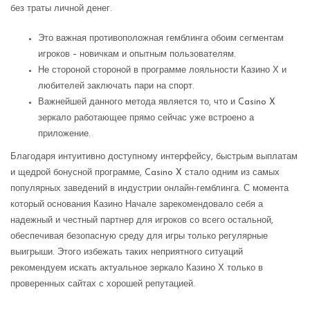
без траты личной денег.
Это важная противоположная гемблинга обоим сегментам
игроков – новичкам и опытным пользователям.
Не стороной стороной в программе лояльности Казино Х и
любителей заключать пари на спорт.
Важнейшей данного метода является то, что и Casino X
зеркало работающее прямо сейчас уже встроено а
приложение.
Благодаря интуитивно доступному интерфейсу, быстрым выплатам
и щедрой бонусной программе, Casino X стало одним из самых
популярных заведений в индустрии онлайн-гемблинга. С момента
который основания Казино Начале зарекомендовало себя а
надежный и честный партнер для игроков со всего остальной,
обеспечивая безопасную среду для игры только регулярные
выигрыши. Этого избежать таких неприятного ситуаций
рекомендуем искать актуальное зеркало Казино Х только в
проверенных сайтах с хорошей репутацией.