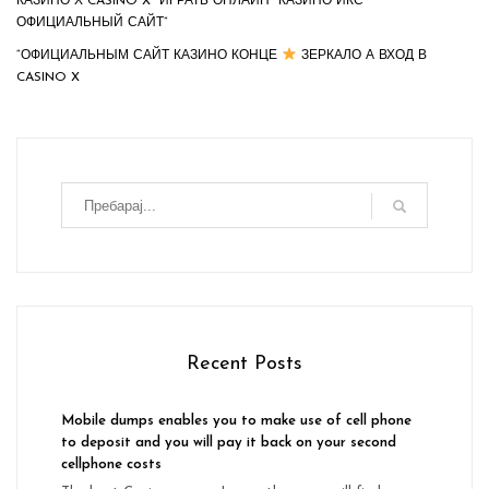
КАЗИНО Х CASINO X ️ ИГРАТЬ ОНЛАЙН ️ КАЗИНО ИКС
ОФИЦИАЛЬНЫЙ САЙТ”
“ОФИЦИАЛЬНЫМ САЙТ КАЗИНО КОНЦЕ
ЗЕРКАЛО А ВХОД В
CASINO X
Recent Posts
Mobile dumps enables you to make use of cell phone
to deposit and you will pay it back on your second
cellphone costs