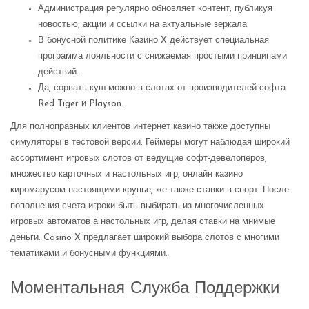
Администрация регулярно обновляет контент, публикуя
новостью, акции и ссылки на актуальные зеркала.
В бонусной политике Казино X действует специальная
программа лояльности с снижаемая простыми принципами
действий.
Да, сорвать куш можно в слотах от производителей софта
Red Tiger и Playson.
Для полноправных клиентов интернет казино также доступны
симуляторы в тестовой версии. Геймеры могут наблюдая широкий
ассортимент игровых слотов от ведущие софт-девелоперов,
множество карточных и настольных игр, онлайн казино
киромарусом настоящими крупье, же также ставки в спорт. После
пополнения счета игроки быть выбирать из многочисленных
игровых автоматов а настольных игр, делая ставки на мнимые
деньги. Casino X предлагает широкий выбора слотов с многими
тематиками и бонусными функциями.
Моментальная Служба Поддержки