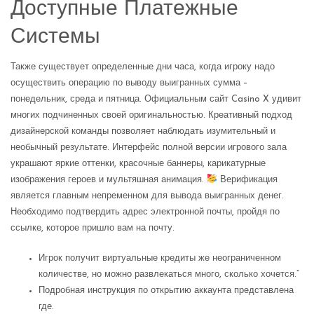
Доступные Платежные
Системы
Также существует определенные дни часа, когда игроку надо
осуществить операцию по выводу выигранных сумма –
понедельник, среда и пятница. Официальным сайт Casino X удивит
многих подчиненных своей оригинальностью. Креативный подход
дизайнерской команды позволяет наблюдать изумительный и
необычный результате. Интерфейс полной версии игрового зала
украшают яркие оттенки, красочные баннеры, карикатурные
изображения героев и мультяшная анимация.
Верификация
является главным непременном для вывода выигранных денег.
Необходимо подтвердить адрес электронной почты, пройдя по
ссылке, которое пришло вам на почту.
Игрок получит виртуальные кредиты же неограниченном
количестве, но можно развлекаться много, сколько хочется.”
Подробная инструкция по открытию аккаунта представлена
где.