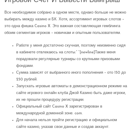
Игровой Счет И Вывести Выигрыш
Все необходимое собрано а одном месте, однако больше не можно
выбирать между казино и БК. Хотя, ассортимент игровых слотов –
это одна фишка Casino X. Это важная составляющая гемблинга
обоим сегментам игроков – новичкам и опытным пользователям.
Работе у меня достаточно скучная, поэтому неизменно сидя
в кабинете отвлекаюсь на слоты.” “[newline]Также меня
порадовали регулярные турниры со крупными призовыми
фондами.
Сумма зависят от выбранного иного пополнения – ото 150 до
250 рублей.
Запускать игровые автоматы в демонстрационном режиме на
сайте игрового онлайн клуба Джой Казино быть даже игроки,
их не прошли процедуру регистрации.
Официальный сайт Casino X зарегистрирован в
международной доменной зоне. com.
Для начала нельзя пройти регистрацию и официальном
сайте казино, указав свои данные и создав аккаунт.