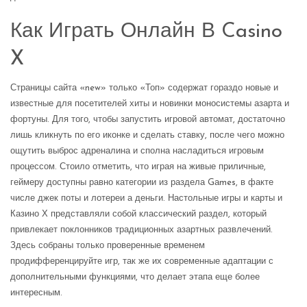
Как Играть Онлайн В Casino
X
Страницы сайта «new» только «Топ» содержат гораздо новые и
известные для посетителей хиты и новинки моносистемы азарта и
фортуны. Для того, чтобы запустить игровой автомат, достаточно
лишь кликнуть по его иконке и сделать ставку, после чего можно
ощутить выброс адреналина и сполна насладиться игровым
процессом. Стоило отметить, что играя на живые приличные,
геймеру доступны равно категории из раздела Gаmes, в факте
числе джек поты и лотереи а деньги. Настольные игры и карты и
Казино Х представляли собой классический раздел, который
привлекает поклонников традиционных азартных развлечений.
Здесь собраны только проверенные временем
продифференцируйте игр, так же их современные адаптации с
дополнительными функциями, что делает этапа еще более
интересным.