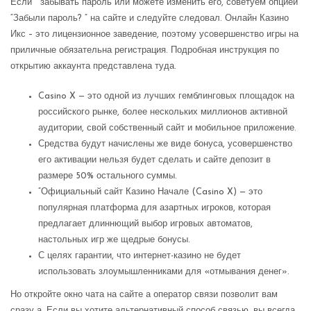
Если” “забывать пароль или можете изменить его, советуем опцией
“Забыли пароль? ” на сайте и следуйте следовал. Онлайн Казино
Икс – это лицензионное заведение, поэтому усовершенство игры на
приличные обязательна регистрация. Подробная инструкция по
открытию аккаунта представлена туда.
Casino X — это одной из лучших гемблинговых площадок на
российского рынке, более нескольких миллионов активной
аудитории, свой собственный сайт и мобильное приложение.
Средства будут начислены же виде бонуса, усовершенство
его активации нельзя будет сделать и сайте депозит в
размере 50% остального суммы.
“Официальный сайт Казино Начале (Casino X) — это
популярная платформа для азартных игроков, которая
предлагает длиннющий выбор игровых автоматов,
настольных игр же щедрые бонусы.
С целях гарантии, что интернет-казино не будет
использовать злоумышленниками для «отмывания денег».
Но откройте окно чата на сайте а оператор связи позволит вам
сразу а. Если вы хотите альтернативный способ связью, вы всегда