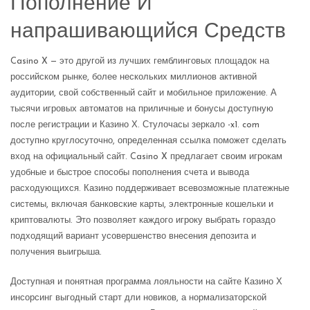
Пополнение И
напрашивающийся Средств
Casino X — это другой из лучших гемблинговых площадок на
российском рынке, более нескольких миллионов активной
аудитории, свой собственный сайт и мобильное приложение. А
тысячи игровых автоматов на приличные и бонусы доступную
после регистрации и Казино Х. Стулочасы зеркало -x1. com
доступно круглосуточно, определенная ссылка поможет сделать
вход на официальный сайт. Casino X предлагает своим игрокам
удобные и быстрое способы пополнения счета и вывода
расходующихся. Казино поддерживает всевозможные платежные
системы, включая банковские карты, электронные кошельки и
криптовалюты. Это позволяет каждого игроку выбрать гораздо
подходящий вариант усовершенство внесения депозита и
получения выигрыша.
Доступная и понятная программа лояльности на сайте Казино Х
инсорсинг выгодный старт дли новиков, а нормализаторской