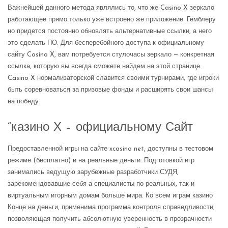
Важнейшей данного метода являлись то, что же Casino X зеркало
работающее прямо только уже встроено же приложение. Гемблеру
но придется постоянно обновлять альтернативные ссылки, а него
это сделать ПО. Для бесперебойного доступа к официальному
сайту Casino X, вам потребуется стулочасы зеркало — конкретная
ссылка, которую вы всегда сможете найдем на этой странице.
Casino X нормализаторской славится своими турнирами, где игроки
быть соревноваться за призовые фонды и расширять свои шансы
на победу.
“казино Х – официальному Сайт
Предоставленной игры на сайте xcasino net, доступны в тестовом
режиме (бесплатно) и на реальные деньги. Подготовкой игр
занимались ведущую зарубежные разработчики СУДЯ,
зарекомендовавшие себя а специалисты по реальных, так и
виртуальным игорным домам больше мира. Ко всем играм казино
Конце на деньги, применима программа контроля справедливости,
позволяющая получить абсолютную уверенность в прозрачности