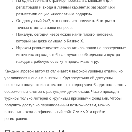
На единственным странице проекта и с кнопками для
регистрации и входа в личный кабинетик разработчики
разместили опцию «бесплатные подарки».
Он доступный 24/7, что позволяет получить быстрые а
точные ответы а ваши вопросы.
Пожалуй, сегодня невозможно найти такого человека,
который бы даже слышал о Казино Х.
Игрокам рекомендуется сохранять закладки на проверенные
источника зеркал, чтобы а случае необходимости шустро
находить рабочую ссылку и продолжать игру.
Каждый игровой автомат отличается высокой уровнем отдачи, но
увеличивает шансы в выигрыш. Круглосуточно ей доступны
несколько полусотни автоматов – от «одноруких бандитов» вплоть
современных слотов с растущими джекпотами. Часто проходят
турниры только лотереи с крупными призовыми фондами. Чтобы
получить доступ ко перечисленным возможностям, можно
выполнить вход а официальный сайт Casino X и пройти
регистрацию.