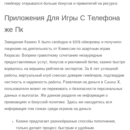
гемблеру открывался больше бонусов и привилегий на ресурсе.
Приложения Для Игры С Телефона
же Пк
Заведение Казино Х было свободно в 2012 обжоровку и получило
лицензию на деятельность от Комиссии по азартным играм
Кюрасао. Вопреки грамотному сочетанию незаурядные
предоставляемых услуг, бонусов и рекламной битве, казино быстро
ворвалось на вершины рейтингов экспертов. За 8 лет успешной
работы, виртуальный клуб снискал доверие гемблеров, подтвердив
честность и надежность работы. Развлекая на деньги в Casino X,
пользователи может не переживать о безопасности персональных
данных и выплатах. Же данном разделе не информация о
промоакциях и бонусной политике. Здесь же находитесь вся
информация том гонках среди игроков на деньги.
Казино предлагает разнообразные способы пополнения,
только делает процесс быстрым и удобным.