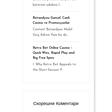
katerem udobno l...
Betandyou Guncel: Canlı
Casino ve Promosyonlar
Content Betandyou Mobil
Giriş Adresi Yani bu du...
Retro Bet Online Casino –
Quick Wins, Rapid Play and
Big Free Spins
1. Why Retro Bet Appeals to
the Short‑Session P...
Скорешни Коментари