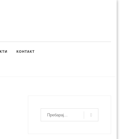
КТИ
КОНТАКТ