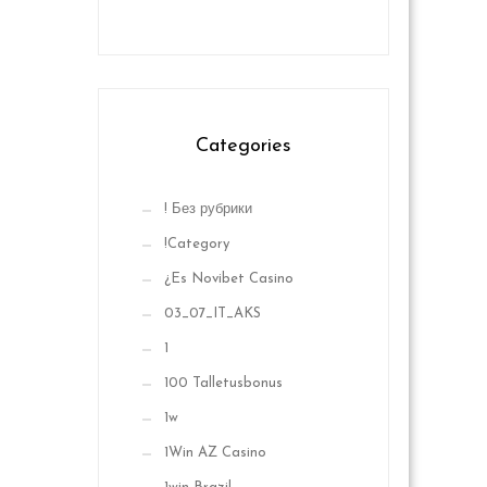
Categories
! Без рубрики
!Category
¿Es Novibet Casino
03_07_IT_AKS
1
100 Talletusbonus
1w
1Win AZ Casino