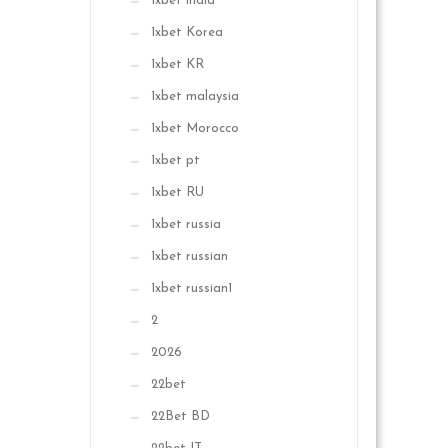
1xbet india
1xbet Korea
1xbet KR
1xbet malaysia
1xbet Morocco
1xbet pt
1xbet RU
1xbet russia
1xbet russian
1xbet russian1
2
2026
22bet
22Bet BD