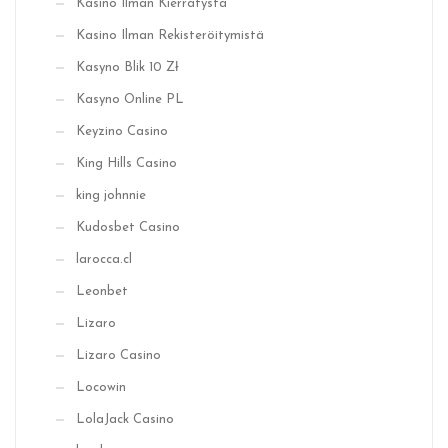
Kasino Ilman Kierrätystä
Kasino Ilman Rekisteröitymistä
Kasyno Blik 10 Zł
Kasyno Online PL
Keyzino Casino
King Hills Casino
king johnnie
Kudosbet Casino
larocca.cl
Leonbet
Lizaro
Lizaro Casino
Locowin
LolaJack Casino