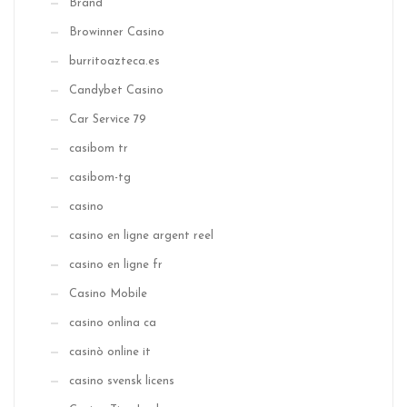
Brand
Browinner Casino
burritoazteca.es
Candybet Casino
Car Service 79
casibom tr
casibom-tg
casino
casino en ligne argent reel
casino en ligne fr
Casino Mobile
casino onlina ca
casinò online it
casino svensk licens