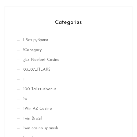
Categories
! Без рубрики
!Category
¿Es Novibet Casino
03_07_IT_AKS
1
100 Talletusbonus
1w
1Win AZ Casino
1win Brazil
1win casino spanish