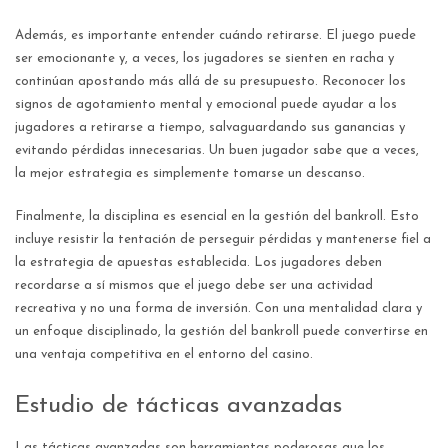
Además, es importante entender cuándo retirarse. El juego puede
ser emocionante y, a veces, los jugadores se sienten en racha y
continúan apostando más allá de su presupuesto. Reconocer los
signos de agotamiento mental y emocional puede ayudar a los
jugadores a retirarse a tiempo, salvaguardando sus ganancias y
evitando pérdidas innecesarias. Un buen jugador sabe que a veces,
la mejor estrategia es simplemente tomarse un descanso.
Finalmente, la disciplina es esencial en la gestión del bankroll. Esto
incluye resistir la tentación de perseguir pérdidas y mantenerse fiel a
la estrategia de apuestas establecida. Los jugadores deben
recordarse a sí mismos que el juego debe ser una actividad
recreativa y no una forma de inversión. Con una mentalidad clara y
un enfoque disciplinado, la gestión del bankroll puede convertirse en
una ventaja competitiva en el entorno del casino.
Estudio de tácticas avanzadas
Las tácticas avanzadas son herramientas poderosas que los