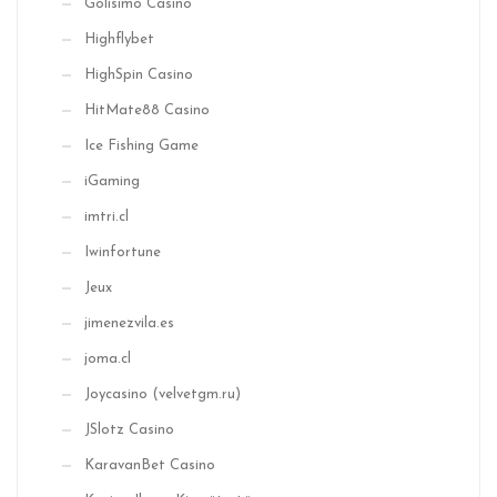
Golisimo Casino
Highflybet
HighSpin Casino
HitMate88 Casino
Ice Fishing Game
iGaming
imtri.cl
Iwinfortune
Jeux
jimenezvila.es
joma.cl
Joycasino (velvetgm.ru)
JSlotz Casino
KaravanBet Casino