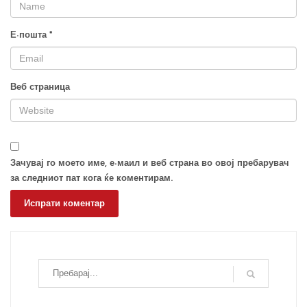
Е-пошта
*
Веб страница
Зачувај го моето име, е-маил и веб страна во овој пребарувач
за следниот пат кога ќе коментирам.