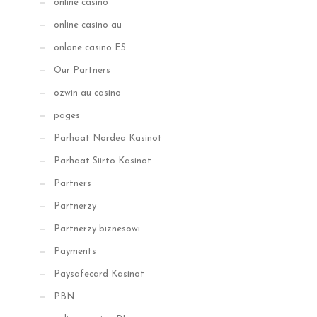
online casino
online casino au
onlone casino ES
Our Partners
ozwin au casino
pages
Parhaat Nordea Kasinot
Parhaat Siirto Kasinot
Partners
Partnerzy
Partnerzy biznesowi
Payments
Paysafecard Kasinot
PBN