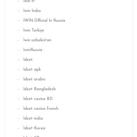
1win fr
1win India
1WIN Official In Russia
1win Turkiye
1win uzbekistan
1winRussia
1xbet
1xbet apk
1xbet arabic
1xbet Bangladesh
1xbet casino BD
1xbet casino french
1xbet india
1xbet Korea