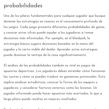
probabilidades
Uno de los pilares fundamentales para cualquier jugador que busque
dominar las estrategias en casinos es el conocimiento profundo de
los juegos. Cada juego presenta diferentes probabilidades de ganar,
y conocer estas cifras puede ayudar a los jugadores a tomar
decisiones más informadas. Por ejemplo, en el blackjack, la
estrategia básica sugiere decisiones basadas en la mano del
jugador y la carta visible del dealer. Aprender estas estrategias
puede disminuir la ventaja de la casa significativamente.
El análisis de las probabilidades también es vital en juegos de
apuestas deportivas. Los jugadores deben entender cómo funcionan
las cuotas y cómo se pueden traducir en ganancias potenciales. Esto
implica analizar estadísticas, conocer la forma de los equipos o
jugadores, y considerar factores externos como las lesiones. Un
jugador informado puede hacer apuestas más acertadas, lo que a
largo plazo puede resultar en mejores resultados.