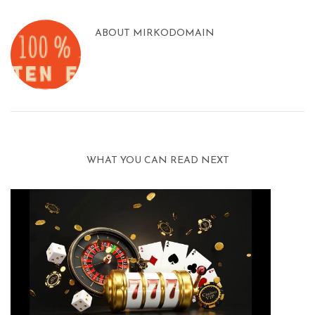
ABOUT
MIRKODOMAIN
WHAT YOU CAN READ NEXT