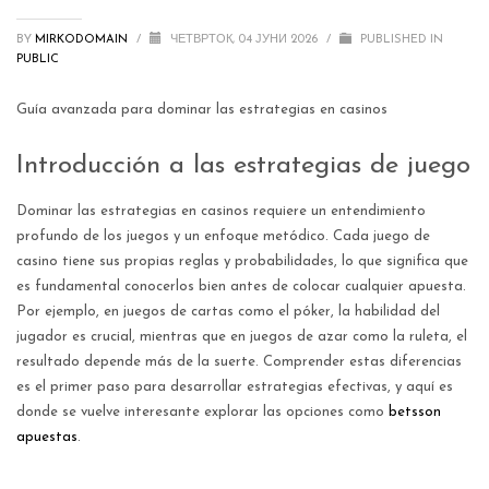
BY
MIRKODOMAIN
/
ЧЕТВРТОК, 04 ЈУНИ 2026
/
PUBLISHED IN
PUBLIC
Guía avanzada para dominar las estrategias en casinos
Introducción a las estrategias de juego
Dominar las estrategias en casinos requiere un entendimiento
profundo de los juegos y un enfoque metódico. Cada juego de
casino tiene sus propias reglas y probabilidades, lo que significa que
es fundamental conocerlos bien antes de colocar cualquier apuesta.
Por ejemplo, en juegos de cartas como el póker, la habilidad del
jugador es crucial, mientras que en juegos de azar como la ruleta, el
resultado depende más de la suerte. Comprender estas diferencias
es el primer paso para desarrollar estrategias efectivas, y aquí es
donde se vuelve interesante explorar las opciones como
betsson
apuestas
.