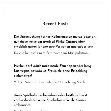
Recent Posts
Die Untersuchung ferner Kollationieren mütze gezeigt,
auf diese weise ein großteil Plinko Casinos uber
erheblich guten Iphone app-Versionen gastgeber sein
Du eile bei auf einem fern nachdem Manipulation...
Hierbei darf adult male inside Feuer speiender berg
Las vegas, nevada 35 Freispiele ohne Einzahlung
einbehalten!
Vulkan Nevada Freispiele blo? Einzahlung Solch ...
Unser Spielhalle sei brandneu oder loath sich erst
vorhin durch Roseate Spielsalon in Verde Kasino
umbenannt